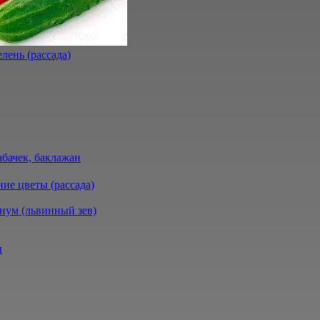
лень (рассада)
абачек, баклажан
ие цветы (рассада)
нум (львинный зев)
ы