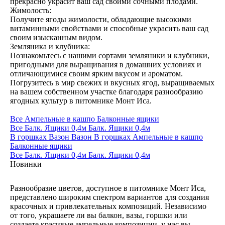
прекрасно украсит ваш сад своими сочными плодами.
Жимолость:
Получите ягоды жимолости, обладающие высокими
витаминными свойствами и способные украсить ваш сад
своим изысканным видом.
Земляника и клубника:
Познакомьтесь с нашими сортами земляники и клубники,
пригодными для выращивания в домашних условиях и
отличающимися своим ярким вкусом и ароматом.
Погрузитесь в мир свежих и вкусных ягод, выращиваемых
на вашем собственном участке благодаря разнообразию
ягодных культур в питомнике Монт Иса.
Все
Ампельные в кашпо
Балконные ящики
Все
Балк. Ящики 0,4м
Балк. Ящики 0,4м
В горшках
Вазон
Вазон
В горшках
Ампельные в кашпо
Балконные ящики
Все
Балк. Ящики 0,4м
Балк. Ящики 0,4м
Новинки
Разнообразие цветов, доступное в питомнике Монт Иса,
представлено широким спектром вариантов для создания
красочных и привлекательных композиций. Независимо
от того, украшаете ли вы балкон, вазы, горшки или
создаете красивые ампельные композиции, у нас вы