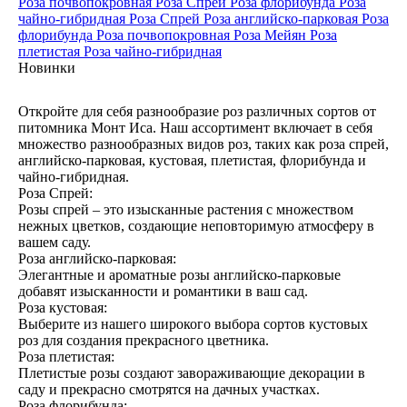
Роза почвопокровная
Роза Спрей
Роза флорибунда
Роза
чайно-гибридная
Роза Спрей
Роза английско-парковая
Роза
флорибунда
Роза почвопокровная
Роза Мейян
Роза
плетистая
Роза чайно-гибридная
Новинки
Откройте для себя разнообразие роз различных сортов от
питомника Монт Иса. Наш ассортимент включает в себя
множество разнообразных видов роз, таких как роза спрей,
английско-парковая, кустовая, плетистая, флорибунда и
чайно-гибридная.
Роза Спрей:
Розы спрей – это изысканные растения с множеством
нежных цветков, создающие неповторимую атмосферу в
вашем саду.
Роза английско-парковая:
Элегантные и ароматные розы английско-парковые
добавят изысканности и романтики в ваш сад.
Роза кустовая:
Выберите из нашего широкого выбора сортов кустовых
роз для создания прекрасного цветника.
Роза плетистая:
Плетистые розы создают завораживающие декорации в
саду и прекрасно смотрятся на дачных участках.
Роза флорибунда: