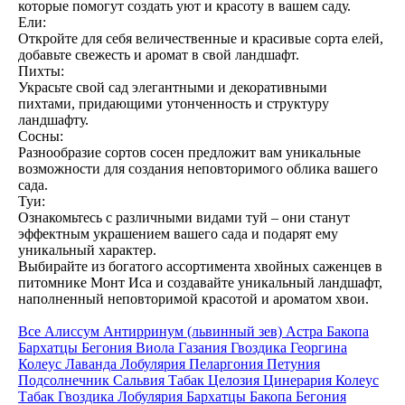
которые помогут создать уют и красоту в вашем саду.
Ели:
Откройте для себя величественные и красивые сорта елей,
добавьте свежесть и аромат в свой ландшафт.
Пихты:
Украсьте свой сад элегантными и декоративными
пихтами, придающими утонченность и структуру
ландшафту.
Сосны:
Разнообразие сортов сосен предложит вам уникальные
возможности для создания неповторимого облика вашего
сада.
Туи:
Ознакомьтесь с различными видами туй – они станут
эффектным украшением вашего сада и подарят ему
уникальный характер.
Выбирайте из богатого ассортимента хвойных саженцев в
питомнике Монт Иса и создавайте уникальный ландшафт,
наполненный неповторимой красотой и ароматом хвои.
Все
Алиссум
Антирринум (львинный зев)
Астра
Бакопа
Бархатцы
Бегония
Виола
Газания
Гвоздика
Георгина
Колеус
Лаванда
Лобулярия
Пеларгония
Петуния
Подсолнечник
Сальвия
Табак
Целозия
Цинерария
Колеус
Табак
Гвоздика
Лобулярия
Бархатцы
Бакопа
Бегония