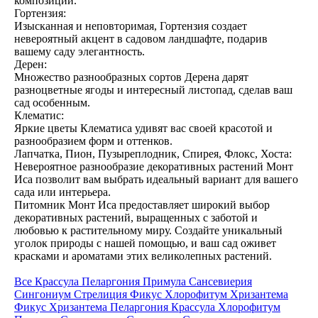
композиций.
Гортензия:
Изысканная и неповторимая, Гортензия создает
невероятный акцент в садовом ландшафте, подарив
вашему саду элегантность.
Дерен:
Множество разнообразных сортов Дерена дарят
разноцветные ягоды и интересный листопад, сделав ваш
сад особенным.
Клематис:
Яркие цветы Клематиса удивят вас своей красотой и
разнообразием форм и оттенков.
Лапчатка, Пион, Пузыреплодник, Спирея, Флокс, Хоста:
Невероятное разнообразие декоративных растений Монт
Иса позволит вам выбрать идеальный вариант для вашего
сада или интерьера.
Питомник Монт Иса предоставляет широкий выбор
декоративных растений, выращенных с заботой и
любовью к растительному миру. Создайте уникальный
уголок природы с нашей помощью, и ваш сад оживет
красками и ароматами этих великолепных растений.
Все
Крассула
Пеларгония
Примула
Сансевиерия
Сингониум
Стрелиция
Фикус
Хлорофитум
Хризантема
Фикус
Хризантема
Пеларгония
Крассула
Хлорофитум