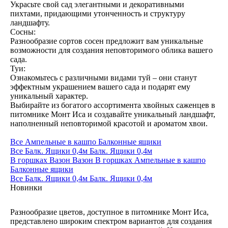
Украсьте свой сад элегантными и декоративными
пихтами, придающими утонченность и структуру
ландшафту.
Сосны:
Разнообразие сортов сосен предложит вам уникальные
возможности для создания неповторимого облика вашего
сада.
Туи:
Ознакомьтесь с различными видами туй – они станут
эффектным украшением вашего сада и подарят ему
уникальный характер.
Выбирайте из богатого ассортимента хвойных саженцев в
питомнике Монт Иса и создавайте уникальный ландшафт,
наполненный неповторимой красотой и ароматом хвои.
Все
Ампельные в кашпо
Балконные ящики
Все
Балк. Ящики 0,4м
Балк. Ящики 0,4м
В горшках
Вазон
Вазон
В горшках
Ампельные в кашпо
Балконные ящики
Все
Балк. Ящики 0,4м
Балк. Ящики 0,4м
Новинки
Разнообразие цветов, доступное в питомнике Монт Иса,
представлено широким спектром вариантов для создания