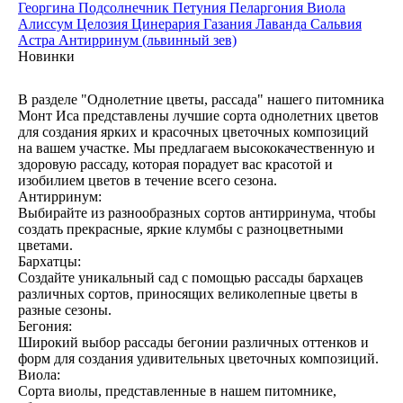
Георгина
Подсолнечник
Петуния
Пеларгония
Виола
Алиссум
Целозия
Цинерария
Газания
Лаванда
Сальвия
Астра
Антирринум (львинный зев)
Новинки
В разделе "Однолетние цветы, рассада" нашего питомника
Монт Иса представлены лучшие сорта однолетних цветов
для создания ярких и красочных цветочных композиций
на вашем участке. Мы предлагаем высококачественную и
здоровую рассаду, которая порадует вас красотой и
изобилием цветов в течение всего сезона.
Антирринум:
Выбирайте из разнообразных сортов антирринума, чтобы
создать прекрасные, яркие клумбы с разноцветными
цветами.
Бархатцы:
Создайте уникальный сад с помощью рассады бархацев
различных сортов, приносящих великолепные цветы в
разные сезоны.
Бегония:
Широкий выбор рассады бегонии различных оттенков и
форм для создания удивительных цветочных композиций.
Виола:
Сорта виолы, представленные в нашем питомнике,