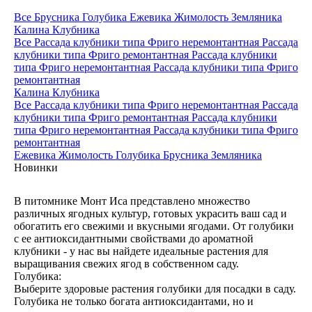
Все
Брусника
Голубика
Ежевика
Жимолость
Земляника
Калина
Клубника
Все
Рассада клубники типа Фриго неремонтантная
Рассада
клубники типа Фриго ремонтантная
Рассада клубники
типа Фриго неремонтантная
Рассада клубники типа Фриго
ремонтантная
Калина
Клубника
Все
Рассада клубники типа Фриго неремонтантная
Рассада
клубники типа Фриго ремонтантная
Рассада клубники
типа Фриго неремонтантная
Рассада клубники типа Фриго
ремонтантная
Ежевика
Жимолость
Голубика
Брусника
Земляника
Новинки
В питомнике Монт Иса представлено множество
различных ягодных культур, готовых украсить ваш сад и
обогатить его свежими и вкусными ягодами. От голубики
с ее антиоксидантными свойствами до ароматной
клубники - у нас вы найдете идеальные растения для
выращивания свежих ягод в собственном саду.
Голубика:
Выберите здоровые растения голубики для посадки в саду.
Голубика не только богата антиоксидантами, но и