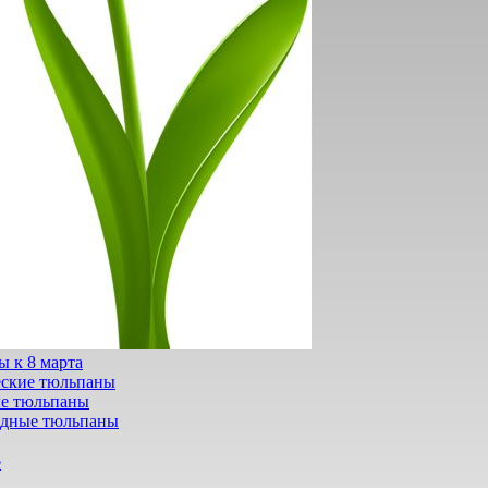
 к 8 марта
еские тюльпаны
е тюльпаны
дные тюльпаны
е