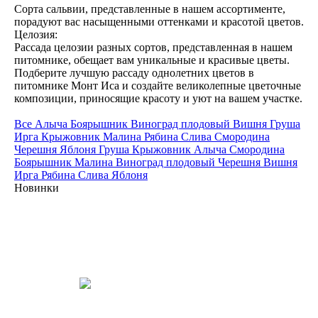
Сорта сальвии, представленные в нашем ассортименте,
порадуют вас насыщенными оттенками и красотой цветов.
Целозия:
Рассада целозии разных сортов, представленная в нашем
питомнике, обещает вам уникальные и красивые цветы.
Подберите лучшую рассаду однолетних цветов в
питомнике Монт Иса и создайте великолепные цветочные
композиции, приносящие красоту и уют на вашем участке.
Все
Алыча
Боярышник
Виноград плодовый
Вишня
Груша
Ирга
Крыжовник
Малина
Рябина
Слива
Смородина
Черешня
Яблоня
Груша
Крыжовник
Алыча
Смородина
Боярышник
Малина
Виноград плодовый
Черешня
Вишня
Ирга
Рябина
Слива
Яблоня
Новинки