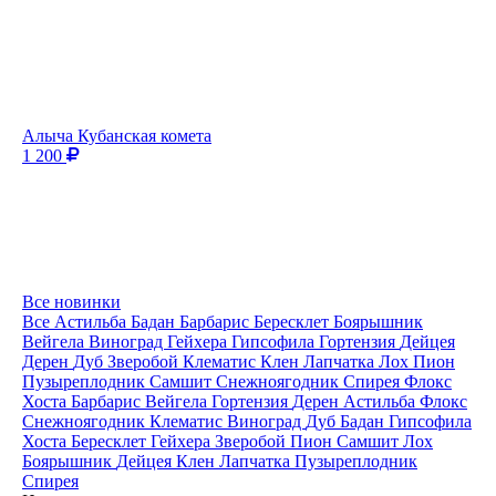
Алыча Кубанская комета
1 200
Все новинки
Все
Астильба
Бадан
Барбарис
Бересклет
Боярышник
Вейгела
Виноград
Гейхера
Гипсофила
Гортензия
Дейцея
Дерен
Дуб
Зверобой
Клематис
Клен
Лапчатка
Лох
Пион
Пузыреплодник
Самшит
Снежноягодник
Спирея
Флокс
Хоста
Барбарис
Вейгела
Гортензия
Дерен
Астильба
Флокс
Снежноягодник
Клематис
Виноград
Дуб
Бадан
Гипсофила
Хоста
Бересклет
Гейхера
Зверобой
Пион
Самшит
Лох
Боярышник
Дейцея
Клен
Лапчатка
Пузыреплодник
Спирея