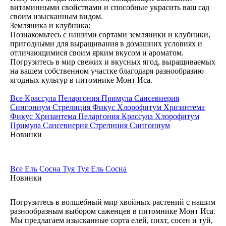
витаминными свойствами и способные украсить ваш сад
своим изысканным видом.
Земляника и клубника:
Познакомьтесь с нашими сортами земляники и клубники,
пригодными для выращивания в домашних условиях и
отличающимися своим ярким вкусом и ароматом.
Погрузитесь в мир свежих и вкусных ягод, выращиваемых
на вашем собственном участке благодаря разнообразию
ягодных культур в питомнике Монт Иса.
Все
Крассула
Пеларгония
Примула
Сансевиерия
Сингониум
Стрелиция
Фикус
Хлорофитум
Хризантема
Фикус
Хризантема
Пеларгония
Крассула
Хлорофитум
Примула
Сансевиерия
Стрелиция
Сингониум
Новинки
Все
Ель
Сосна
Туя
Туя
Ель
Сосна
Новинки
Погрузитесь в волшебный мир хвойных растений с нашим
разнообразным выбором саженцев в питомнике Монт Иса.
Мы предлагаем изысканные сорта елей, пихт, сосен и туй,