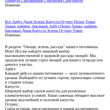
Примула
Сансевиерия
Стрелиция
Сингониум
Новинки
Все
Арбуз
Дыня
Зелень
Капуста
Огурец
Перец
Томат
Тыква, кабачек, баклажан
Арбуз
Перец
Тыква, кабачек,
баклажан
Дыня
Капуста
Зелень
Огурец
Томат
Новинки
В разделе "Овощи, зелень, рассада" нашего питомника
Монт Иса вы найдете широкий выбор
высококачественной и здоровой рассады овощей. Мы
предлагаем лучшие сорта овощей для вашего огорода или
дачного участка.
Арбуз:
Каждый арбуз в нашем питомнике — залог великолепного
урожая. Выбирайте из лучших сортов, приносящих сочные
и сладкие плоды.
Капуста:
Широкий выбор сортов капусты для различных
климатических условий. Наши саженцы обещают высокие
урожаи вкуснейшей и полезной капусты.
Огурец:
Сорта огурцов, представленные в нашем ассортименте,