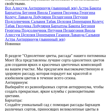
свойствами.
Все
Алиссум
Антирринум (львинный зев)
Астра
Бакопа
Бархатцы
Бегония
Виола
Газания
Гвоздика
Георгина
Колеус
Лаванда
Лобулярия
Пеларгония
Петуния
Подсолнечник
Сальвия
Табак
Целозия
Цинерария
Колеус
Табак
Гвоздика
Лобулярия
Бархатцы
Бакопа
Бегония
Георгина
Подсолнечник
Петуния
Пеларгония
Виола
Алиссум
Целозия
Цинерария
Газания
Лаванда
Сальвия
Астра
Антирринум (львинный зев)
Новинки
В разделе "Однолетние цветы, рассада" нашего питомника
Монт Иса представлены лучшие сорта однолетних цветов
для создания ярких и красочных цветочных композиций
на вашем участке. Мы предлагаем высококачественную и
здоровую рассаду, которая порадует вас красотой и
изобилием цветов в течение всего сезона.
Антирринум:
Выбирайте из разнообразных сортов антирринума, чтобы
создать прекрасные, яркие клумбы с разноцветными
цветами.
Бархатцы:
Создайте уникальный сад с помощью рассады бархацев
различных сортов, приносящих великолепные цветы в