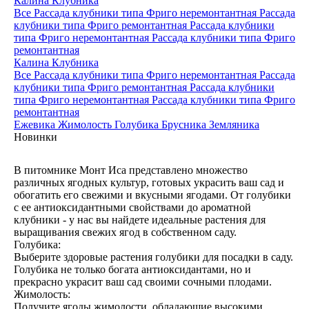
Калина
Клубника
Все
Рассада клубники типа Фриго неремонтантная
Рассада
клубники типа Фриго ремонтантная
Рассада клубники
типа Фриго неремонтантная
Рассада клубники типа Фриго
ремонтантная
Калина
Клубника
Все
Рассада клубники типа Фриго неремонтантная
Рассада
клубники типа Фриго ремонтантная
Рассада клубники
типа Фриго неремонтантная
Рассада клубники типа Фриго
ремонтантная
Ежевика
Жимолость
Голубика
Брусника
Земляника
Новинки
В питомнике Монт Иса представлено множество
различных ягодных культур, готовых украсить ваш сад и
обогатить его свежими и вкусными ягодами. От голубики
с ее антиоксидантными свойствами до ароматной
клубники - у нас вы найдете идеальные растения для
выращивания свежих ягод в собственном саду.
Голубика:
Выберите здоровые растения голубики для посадки в саду.
Голубика не только богата антиоксидантами, но и
прекрасно украсит ваш сад своими сочными плодами.
Жимолость:
Получите ягоды жимолости, обладающие высокими