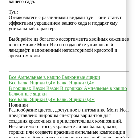
вашего сада.
Туи:
Ознакомьтесь с различными видами туй – они станут
эффектным украшением вашего сада и подарят ему
уникальный характер.
Выбирайте из богатого ассортимента хвойных саженцев
в питомнике Монт Иса и создавайте уникальный
ландшафт, наполненный неповторимой красотой и
ароматом хвои.
Все
Ампельные в кашпо
Балконные ящики
Все
Балк. Ящики 0,4м
Балк. Ящики 0,4м
В горшках
Вазон
Вазон
В горшках
Ампельные в кашпо
Балконные ящики
Все
Балк. Ящики 0,4м
Балк. Ящики 0,4м
Новинки
Разнообразие цветов, доступное в питомнике Монт Иса,
представлено широким спектром вариантов для
создания красочных и привлекательных композиций.
Независимо от того, украшаете ли вы балкон, вазы,
горшки или создаете красивые ампельные композиции,
у нас вы найдете идеальные цветы для любых условий и