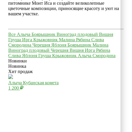
питомнике Монт Иса и создайте великолепные
цветочные композиции, приносящие красоту и уют на
вашем участке.
Все
Алыча
Боярышник
Виноград плодовый
Вишня
Груша
Ирга
Крыжовник
Малина
Рябина
Слива
Смородина
Черешня
Яблоня
Боярышник
Малина
Виноград плодовый
Черешня
Вишня
Ирга
Рябина
Слива
Яблоня
Груша
Крыжовник
Алыча
Смородина
Новинки
Новинка
Хит продаж
Алыча Кубанская комета
1 200