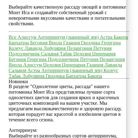
Выбирайте качественную рассаду овощей в питомнике
Монт Иса и создавайте собственный урожай с
невероятными вкусовыми качествами и питательными
свойствами.
Все
Алиссум
Антирринум (львинный зев)
Астра
Бакопа
Бархатцы
Бегония
Виола
Газания
Гвоздика
Георгина
Колеус
Лаванда
Лобулярия
Пеларгония
Петуния
Подсолнечник
Сальвия
Табак
Целозия
Цинерария
Бегония
Георгина
Подсолнечник
Петуния
Пеларгония
Виола
Алиссум
Целозия
Цинерария
Газания
Лаванда
Сальвия
Астра
Антирринум (львинный зев)
Колеус
Табак
Лобулярия
Гвоздика
Бархатцы
Бакопа
Новинки
В разделе "Однолетние цветы, рассада" нашего
питомника Монт Иса представлены лучшие сорта
однолетних цветов для создания ярких и красочных
цветочных композиций на вашем участке. Мы
предлагаем высококачественную и здоровую рассаду,
которая порадует вас красотой и изобилием цветов в
течение всего сезона.
Антирринум:
Выбирайте из разнообразных сортов антирринума,