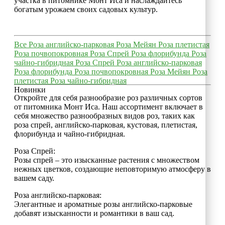
участка в питомнике Монт Иса и наслаждайтесь
богатым урожаем своих садовых культур.
Все
Роза английско-парковая
Роза Мейян
Роза плетистая
Роза почвопокровная
Роза Спрей
Роза флорибунда
Роза
чайно-гибридная
Роза Спрей
Роза английско-парковая
Роза флорибунда
Роза почвопокровная
Роза Мейян
Роза
плетистая
Роза чайно-гибридная
Новинки
Откройте для себя разнообразие роз различных сортов
от питомника Монт Иса. Наш ассортимент включает в
себя множество разнообразных видов роз, таких как
роза спрей, английско-парковая, кустовая, плетистая,
флорибунда и чайно-гибридная.
Роза Спрей:
Розы спрей – это изысканные растения с множеством
нежных цветков, создающие неповторимую атмосферу в
вашем саду.
Роза английско-парковая:
Элегантные и ароматные розы английско-парковые
добавят изысканности и романтики в ваш сад.