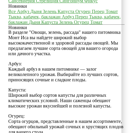
Сансевиерия
Стрелиция
Сингониум
Фикус
Новинки
Все
Арбуз
Дыня
Зелень
Капуста
Огурец
Перец
Томат
Тыква, кабачек, баклажан
Арбуз
Перец
Тыква, кабачек,
баклажан
Дыня
Капуста
Зелень
Огурец
Томат
Новинки
В разделе "Овощи, зелень, рассада" нашего питомника
Монт Иса вы найдете широкий выбор
высококачественной и здоровой рассады овощей. Мы
предлагаем лучшие сорта овощей для вашего огорода
или дачного участка.
Арбуз:
Каждый арбуз в нашем питомнике — залог
великолепного урожая. Выбирайте из лучших сортов,
приносящих сочные и сладкие плоды.
Капуста:
Широкий выбор сортов капусты для различных
климатических условий. Наши саженцы обещают
высокие урожаи вкуснейшей и полезной капусты.
Огурец:
Сорта огурцов, представленные в нашем ассортименте,
обещают обильный урожай сочных и хрустящих плодов
для вашего стола.