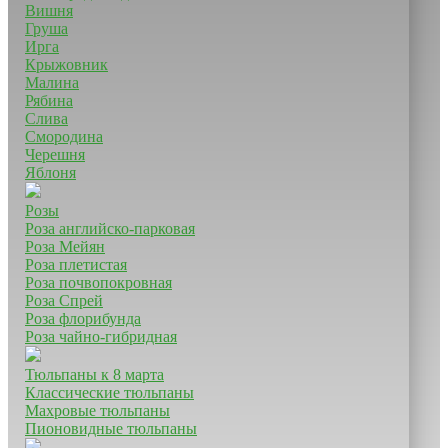
Вишня
Груша
Ирга
Крыжовник
Малина
Рябина
Слива
Смородина
Черешня
Яблоня
Розы
Роза английско-парковая
Роза Мейян
Роза плетистая
Роза почвопокровная
Роза Спрей
Роза флорибунда
Роза чайно-гибридная
Тюльпаны к 8 марта
Классические тюльпаны
Махровые тюльпаны
Пионовидные тюльпаны