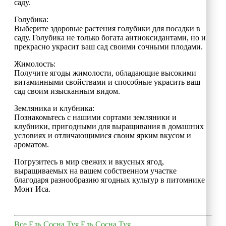
саду.
Голубика:
Выберите здоровые растения голубики для посадки в
саду. Голубика не только богата антиоксидантами, но и
прекрасно украсит ваш сад своими сочными плодами.
Жимолость:
Получите ягоды жимолости, обладающие высокими
витаминными свойствами и способные украсить ваш
сад своим изысканным видом.
Земляника и клубника:
Познакомьтесь с нашими сортами земляники и
клубники, пригодными для выращивания в домашних
условиях и отличающимися своим ярким вкусом и
ароматом.
Погрузитесь в мир свежих и вкусных ягод,
выращиваемых на вашем собственном участке
благодаря разнообразию ягодных культур в питомнике
Монт Иса.
Все
Ель
Сосна
Туя
Ель
Сосна
Туя