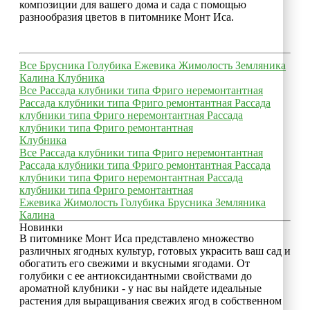
композиции для вашего дома и сада с помощью
разнообразия цветов в питомнике Монт Иса.
Все
Брусника
Голубика
Ежевика
Жимолость
Земляника
Калина
Клубника
Все
Рассада клубники типа Фриго неремонтантная
Рассада клубники типа Фриго ремонтантная
Рассада
клубники типа Фриго неремонтантная
Рассада
клубники типа Фриго ремонтантная
Клубника
Все
Рассада клубники типа Фриго неремонтантная
Рассада клубники типа Фриго ремонтантная
Рассада
клубники типа Фриго неремонтантная
Рассада
клубники типа Фриго ремонтантная
Ежевика
Жимолость
Голубика
Брусника
Земляника
Калина
Новинки
В питомнике Монт Иса представлено множество
различных ягодных культур, готовых украсить ваш сад и
обогатить его свежими и вкусными ягодами. От
голубики с ее антиоксидантными свойствами до
ароматной клубники - у нас вы найдете идеальные
растения для выращивания свежих ягод в собственном