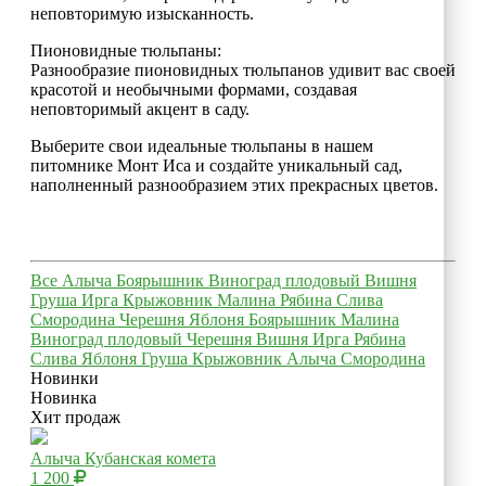
неповторимую изысканность.
Пионовидные тюльпаны:
Разнообразие пионовидных тюльпанов удивит вас своей
красотой и необычными формами, создавая
неповторимый акцент в саду.
Выберите свои идеальные тюльпаны в нашем
питомнике Монт Иса и создайте уникальный сад,
наполненный разнообразием этих прекрасных цветов.
Все
Алыча
Боярышник
Виноград плодовый
Вишня
Груша
Ирга
Крыжовник
Малина
Рябина
Слива
Смородина
Черешня
Яблоня
Боярышник
Малина
Виноград плодовый
Черешня
Вишня
Ирга
Рябина
Слива
Яблоня
Груша
Крыжовник
Алыча
Смородина
Новинки
Новинка
Хит продаж
Алыча Кубанская комета
1 200