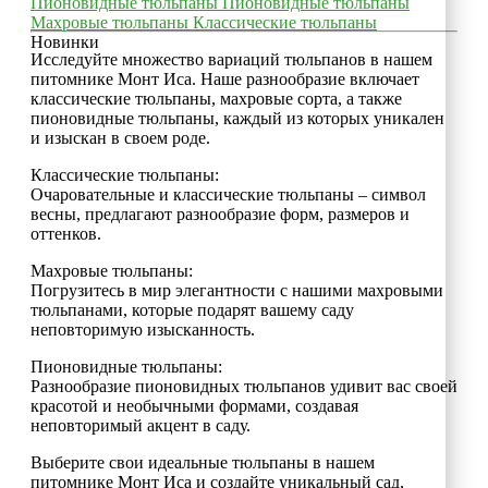
Пионовидные тюльпаны
Пионовидные тюльпаны
Махровые тюльпаны
Классические тюльпаны
Новинки
Исследуйте множество вариаций тюльпанов в нашем
питомнике Монт Иса. Наше разнообразие включает
классические тюльпаны, махровые сорта, а также
пионовидные тюльпаны, каждый из которых уникален
и изыскан в своем роде.
Классические тюльпаны:
Очаровательные и классические тюльпаны – символ
весны, предлагают разнообразие форм, размеров и
оттенков.
Махровые тюльпаны:
Погрузитесь в мир элегантности с нашими махровыми
тюльпанами, которые подарят вашему саду
неповторимую изысканность.
Пионовидные тюльпаны:
Разнообразие пионовидных тюльпанов удивит вас своей
красотой и необычными формами, создавая
неповторимый акцент в саду.
Выберите свои идеальные тюльпаны в нашем
питомнике Монт Иса и создайте уникальный сад,