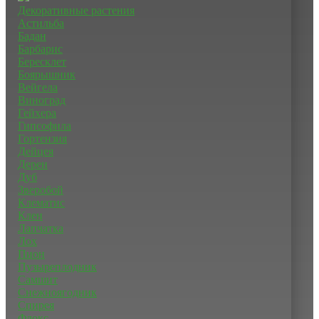
Декоративные растения
Астильба
Бадан
Барбарис
Бересклет
Боярышник
Вейгела
Виноград
Гейхера
Гипсофила
Гортензия
Дейцея
Дерен
Дуб
Зверобой
Клематис
Клен
Лапчатка
Лох
Пион
Пузыреплодник
Самшит
Снежноягодник
Спирея
Флокс