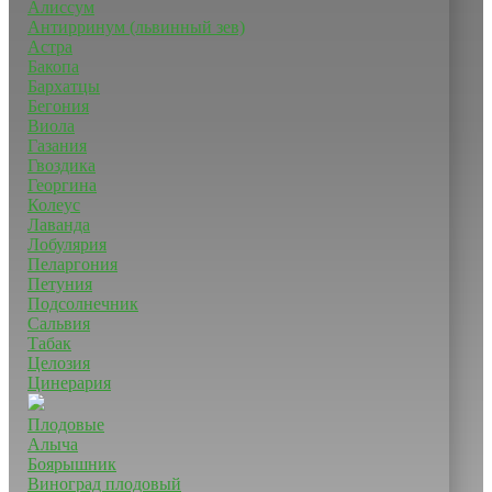
Алиссум
Антирринум (львинный зев)
Астра
Бакопа
Бархатцы
Бегония
Виола
Газания
Гвоздика
Георгина
Колеус
Лаванда
Лобулярия
Пеларгония
Петуния
Подсолнечник
Сальвия
Табак
Целозия
Цинерария
Плодовые
Алыча
Боярышник
Виноград плодовый