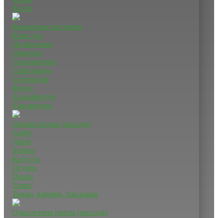
Хоста
Комнатные растения
Крассула
Пеларгония
Примула
Сансевиерия
Сингониум
Стрелиция
Фикус
Хлорофитум
Хризантема
Овощи зелень (рассада)
Арбуз
Дыня
Зелень
Капуста
Огурец
Перец
Томат
Тыква, кабачек, баклажан
Однолетние цветы (рассада)