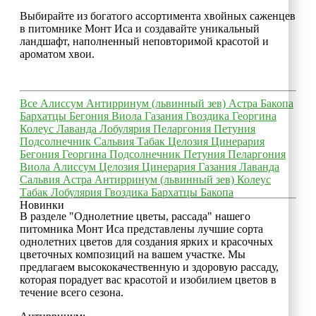
Выбирайте из богатого ассортимента хвойных саженцев
в питомнике Монт Иса и создавайте уникальный
ландшафт, наполненный неповторимой красотой и
ароматом хвои.
Все
Алиссум
Антирринум (львинный зев)
Астра
Бакопа
Бархатцы
Бегония
Виола
Газания
Гвоздика
Георгина
Колеус
Лаванда
Лобулярия
Пеларгония
Петуния
Подсолнечник
Сальвия
Табак
Целозия
Цинерария
Бегония
Георгина
Подсолнечник
Петуния
Пеларгония
Виола
Алиссум
Целозия
Цинерария
Газания
Лаванда
Сальвия
Астра
Антирринум (львинный зев)
Колеус
Табак
Лобулярия
Гвоздика
Бархатцы
Бакопа
Новинки
В разделе "Однолетние цветы, рассада" нашего
питомника Монт Иса представлены лучшие сорта
однолетних цветов для создания ярких и красочных
цветочных композиций на вашем участке. Мы
предлагаем высококачественную и здоровую рассаду,
которая порадует вас красотой и изобилием цветов в
течение всего сезона.