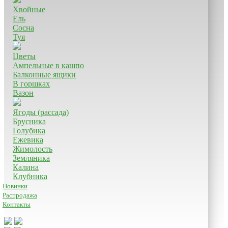
Хвойные
Ель
Сосна
Туя
Цветы
Ампельные в кашпо
Балконные ящики
В горшках
Вазон
Ягоды (рассада)
Брусника
Голубика
Ежевика
Жимолость
Земляника
Калина
Клубника
Новинки
Распродажа
Контакты