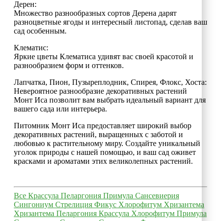
Дерен:
Множество разнообразных сортов Дерена дарят
разноцветные ягоды и интересный листопад, сделав ваш
сад особенным.
Клематис:
Яркие цветы Клематиса удивят вас своей красотой и
разнообразием форм и оттенков.
Лапчатка, Пион, Пузыреплодник, Спирея, Флокс, Хоста:
Невероятное разнообразие декоративных растений
Монт Иса позволит вам выбрать идеальный вариант для
вашего сада или интерьера.
Питомник Монт Иса предоставляет широкий выбор
декоративных растений, выращенных с заботой и
любовью к растительному миру. Создайте уникальный
уголок природы с нашей помощью, и ваш сад оживет
красками и ароматами этих великолепных растений.
Все
Крассула
Пеларгония
Примула
Сансевиерия
Сингониум
Стрелиция
Фикус
Хлорофитум
Хризантема
Хризантема
Пеларгония
Крассула
Хлорофитум
Примула