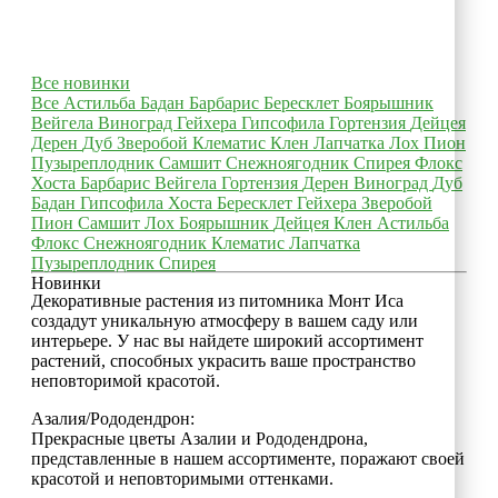
Все новинки
Все
Астильба
Бадан
Барбарис
Бересклет
Боярышник
Вейгела
Виноград
Гейхера
Гипсофила
Гортензия
Дейцея
Дерен
Дуб
Зверобой
Клематис
Клен
Лапчатка
Лох
Пион
Пузыреплодник
Самшит
Снежноягодник
Спирея
Флокс
Хоста
Барбарис
Вейгела
Гортензия
Дерен
Виноград
Дуб
Бадан
Гипсофила
Хоста
Бересклет
Гейхера
Зверобой
Пион
Самшит
Лох
Боярышник
Дейцея
Клен
Астильба
Флокс
Снежноягодник
Клематис
Лапчатка
Пузыреплодник
Спирея
Новинки
Декоративные растения из питомника Монт Иса
создадут уникальную атмосферу в вашем саду или
интерьере. У нас вы найдете широкий ассортимент
растений, способных украсить ваше пространство
неповторимой красотой.
Азалия/Рододендрон:
Прекрасные цветы Азалии и Рододендрона,
представленные в нашем ассортименте, поражают своей
красотой и неповторимыми оттенками.