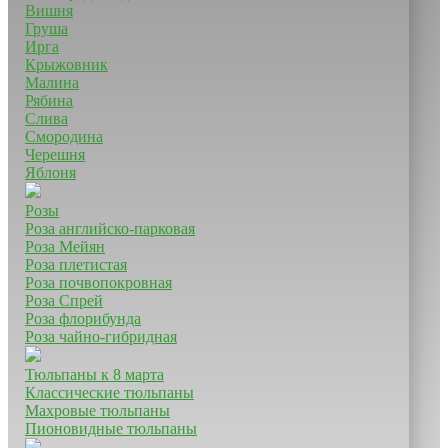
Вишня
Груша
Ирга
Крыжовник
Малина
Рябина
Слива
Смородина
Черешня
Яблоня
Розы
Роза английско-парковая
Роза Мейян
Роза плетистая
Роза почвопокровная
Роза Спрей
Роза флорибунда
Роза чайно-гибридная
Тюльпаны к 8 марта
Классические тюльпаны
Махровые тюльпаны
Пионовидные тюльпаны