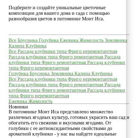
Подберите и создайте уникальные цветочные
композиции для вашего дома и сада с помощью
разнообразия цветов в питомнике Монт Иса.
Все
Брусника
Голубика
Ежевика
Жимолость
Земляника
Калина
Клубника
Все
Рассада клубники типа Фриго неремонтантная
Рассада клубники типа Фриго ремонтантная
Рассада
клубники типа Фриго ремонтантная
Рассада клубники
типа Фриго неремонтантная
Голубика
Брусника
Земляника
Калина
Клубника
Все
Рассада клубники типа Фриго неремонтантная
Рассада клубники типа Фриго ремонтантная
Рассада
клубники типа Фриго ремонтантная
Рассада клубники
типа Фриго неремонтантная
Ежевика
Жимолость
Новинки
В питомнике Монт Иса представлено множество
различных ягодных культур, готовых украсить ваш сад и
обогатить его свежими и вкусными ягодами. От
голубики с ее антиоксидантными свойствами до
ароматной клубники - у нас вы найдете идеальные