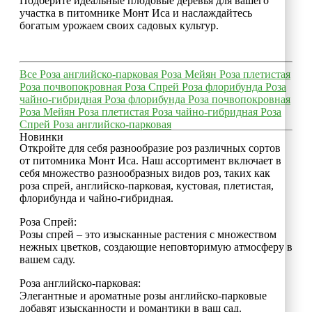
Подберите идеальные плодовые деревья для вашего
участка в питомнике Монт Иса и наслаждайтесь
богатым урожаем своих садовых культур.
Все
Роза английско-парковая
Роза Мейян
Роза плетистая
Роза почвопокровная
Роза Спрей
Роза флорибунда
Роза
чайно-гибридная
Роза флорибунда
Роза почвопокровная
Роза Мейян
Роза плетистая
Роза чайно-гибридная
Роза
Спрей
Роза английско-парковая
Новинки
Откройте для себя разнообразие роз различных сортов
от питомника Монт Иса. Наш ассортимент включает в
себя множество разнообразных видов роз, таких как
роза спрей, английско-парковая, кустовая, плетистая,
флорибунда и чайно-гибридная.
Роза Спрей:
Розы спрей – это изысканные растения с множеством
нежных цветков, создающие неповторимую атмосферу в
вашем саду.
Роза английско-парковая:
Элегантные и ароматные розы английско-парковые
добавят изысканности и романтики в ваш сад.