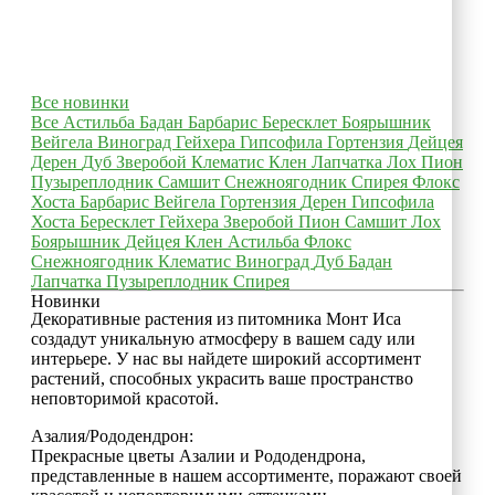
Все новинки
Все
Астильба
Бадан
Барбарис
Бересклет
Боярышник
Вейгела
Виноград
Гейхера
Гипсофила
Гортензия
Дейцея
Дерен
Дуб
Зверобой
Клематис
Клен
Лапчатка
Лох
Пион
Пузыреплодник
Самшит
Снежноягодник
Спирея
Флокс
Хоста
Барбарис
Вейгела
Гортензия
Дерен
Гипсофила
Хоста
Бересклет
Гейхера
Зверобой
Пион
Самшит
Лох
Боярышник
Дейцея
Клен
Астильба
Флокс
Снежноягодник
Клематис
Виноград
Дуб
Бадан
Лапчатка
Пузыреплодник
Спирея
Новинки
Декоративные растения из питомника Монт Иса
создадут уникальную атмосферу в вашем саду или
интерьере. У нас вы найдете широкий ассортимент
растений, способных украсить ваше пространство
неповторимой красотой.
Азалия/Рододендрон:
Прекрасные цветы Азалии и Рододендрона,
представленные в нашем ассортименте, поражают своей