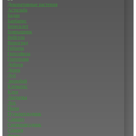
Декоративные растения
Астильба
Бадан
Барбарис
Бересклет
Боярышник
Вейгела
Виноград
Гейхера
Гипсофила
Гортензия
Дейцея
Дерен
Дуб
Зверобой
Клематис
Клен
Лапчатка
Лох
Пион
Пузыреплодник
Самшит
Снежноягодник
Спирея
Флокс