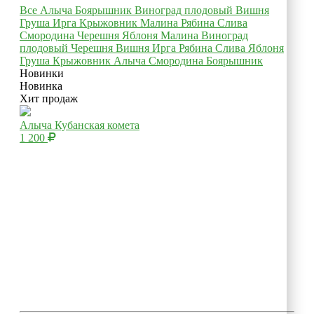
Все
Алыча
Боярышник
Виноград плодовый
Вишня
Груша
Ирга
Крыжовник
Малина
Рябина
Слива
Смородина
Черешня
Яблоня
Малина
Виноград
плодовый
Черешня
Вишня
Ирга
Рябина
Слива
Яблоня
Груша
Крыжовник
Алыча
Смородина
Боярышник
Новинки
Новинка
Хит продаж
Алыча Кубанская комета
1 200