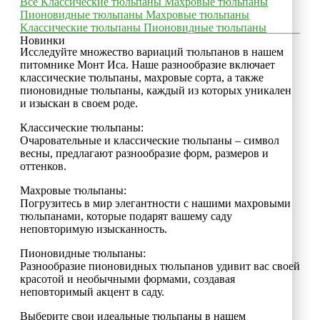
Все
Классические тюльпаны
Махровые тюльпаны
Пионовидные тюльпаны
Махровые тюльпаны
Классические тюльпаны
Пионовидные тюльпаны
Новинки
Исследуйте множество вариаций тюльпанов в нашем
питомнике Монт Иса. Наше разнообразие включает
классические тюльпаны, махровые сорта, а также
пионовидные тюльпаны, каждый из которых уникален
и изыскан в своем роде.
Классические тюльпаны:
Очаровательные и классические тюльпаны – символ
весны, предлагают разнообразие форм, размеров и
оттенков.
Махровые тюльпаны:
Погрузитесь в мир элегантности с нашими махровыми
тюльпанами, которые подарят вашему саду
неповторимую изысканность.
Пионовидные тюльпаны:
Разнообразие пионовидных тюльпанов удивит вас своей
красотой и необычными формами, создавая
неповторимый акцент в саду.
Выберите свои идеальные тюльпаны в нашем