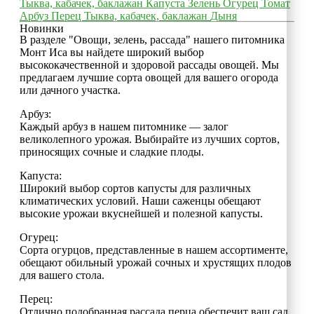
Тыква, кабачек, баклажан
Капуста
Зелень
Огурец
Томат
Арбуз
Перец
Тыква, кабачек, баклажан
Дыня
Новинки
В разделе "Овощи, зелень, рассада" нашего питомника
Монт Иса вы найдете широкий выбор
высококачественной и здоровой рассады овощей. Мы
предлагаем лучшие сорта овощей для вашего огорода
или дачного участка.
Арбуз:
Каждый арбуз в нашем питомнике — залог
великолепного урожая. Выбирайте из лучших сортов,
приносящих сочные и сладкие плоды.
Капуста:
Широкий выбор сортов капусты для различных
климатических условий. Наши саженцы обещают
высокие урожаи вкуснейшей и полезной капусты.
Огурец:
Сорта огурцов, представленные в нашем ассортименте,
обещают обильный урожай сочных и хрустящих плодов
для вашего стола.
Перец:
Отлично подобранная рассада перца обеспечит ваш сад