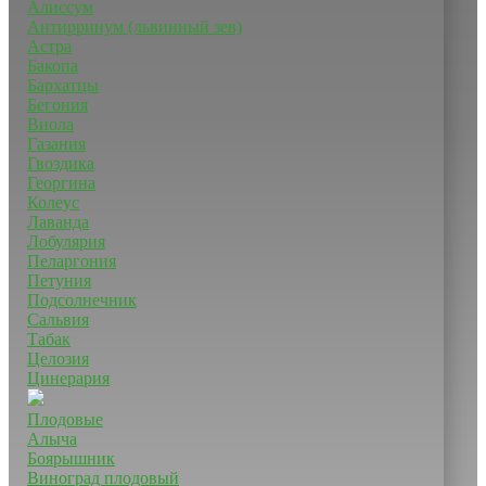
Алиссум
Антирринум (львинный зев)
Астра
Бакопа
Бархатцы
Бегония
Виола
Газания
Гвоздика
Георгина
Колеус
Лаванда
Лобулярия
Пеларгония
Петуния
Подсолнечник
Сальвия
Табак
Целозия
Цинерария
Плодовые
Алыча
Боярышник
Виноград плодовый