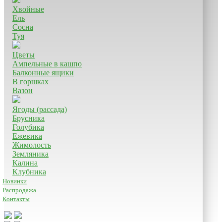
Хвойные
Ель
Сосна
Туя
Цветы
Ампельные в кашпо
Балконные ящики
В горшках
Вазон
Ягоды (рассада)
Брусника
Голубика
Ежевика
Жимолость
Земляника
Калина
Клубника
Новинки
Распродажа
Контакты