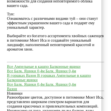
возможности для создания неповторимого облика
вашего сада.
Туи:
Ознакомьтесь с различными видами туй – они станут
эффектным украшением вашего сада и подарят ему
уникальный характер.
Выбирайте из богатого ассортимента хвойных саженцев
в питомнике Монт Иса и создавайте уникальный
ландшафт, наполненный неповторимой красотой и
ароматом хвои.
Все
Ампельные в кашпо
Балконные ящики
Все
Балк. Ящики 0,4м
Балк. Ящики 0,4м
В горшках
Вазон
В горшках
Ампельные в кашпо
Балконные ящики
Все
Балк. Ящики 0,4м
Балк. Ящики 0,4м
Вазон
Новинки
Разнообразие цветов, доступное в питомнике Монт Иса,
представлено широким спектром вариантов для
создания красочных и привлекательных композиций.
Независимо от того, украшаете ли вы балкон, вазы,