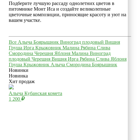
Подберите лучшую рассаду однолетних цветов в
питомнике Монт Иса и создайте великолепные
цветочные композиции, приносящие красоту и уют на
вашем участке.
Все
Алыча
Боярышник
Виноград плодовый
Вишня
Груша
Ирга
Крыжовник
Малина
Рябина
Слива
Смородина
Черешня
Яблоня
Малина
Виноград
плодовый
Черешня
Вишня
Ирга
Рябина
Слива
Яблоня
Груша
Крыжовник
Алыча
Смородина
Боярышник
Новинки
Новинка
Хит продаж
Алыча Кубанская комета
1 200