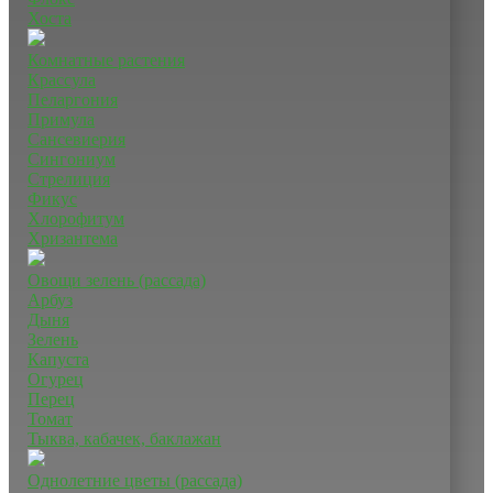
Хоста
Комнатные растения
Крассула
Пеларгония
Примула
Сансевиерия
Сингониум
Стрелиция
Фикус
Хлорофитум
Хризантема
Овощи зелень (рассада)
Арбуз
Дыня
Зелень
Капуста
Огурец
Перец
Томат
Тыква, кабачек, баклажан
Однолетние цветы (рассада)