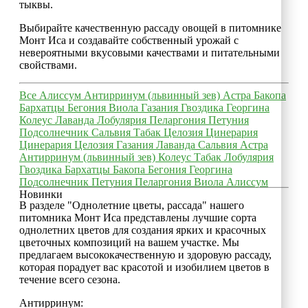
тыквы.
Выбирайте качественную рассаду овощей в питомнике
Монт Иса и создавайте собственный урожай с
невероятными вкусовыми качествами и питательными
свойствами.
Все
Алиссум
Антирринум (львинный зев)
Астра
Бакопа
Бархатцы
Бегония
Виола
Газания
Гвоздика
Георгина
Колеус
Лаванда
Лобулярия
Пеларгония
Петуния
Подсолнечник
Сальвия
Табак
Целозия
Цинерария
Цинерария
Целозия
Газания
Лаванда
Сальвия
Астра
Антирринум (львинный зев)
Колеус
Табак
Лобулярия
Гвоздика
Бархатцы
Бакопа
Бегония
Георгина
Подсолнечник
Петуния
Пеларгония
Виола
Алиссум
Новинки
В разделе "Однолетние цветы, рассада" нашего
питомника Монт Иса представлены лучшие сорта
однолетних цветов для создания ярких и красочных
цветочных композиций на вашем участке. Мы
предлагаем высококачественную и здоровую рассаду,
которая порадует вас красотой и изобилием цветов в
течение всего сезона.
Антирринум: