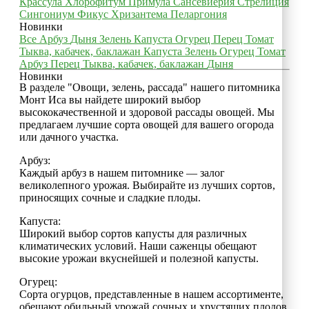
Крассула
Хлорофитум
Примула
Сансевиерия
Стрелиция
Сингониум
Фикус
Хризантема
Пеларгония
Новинки
Все
Арбуз
Дыня
Зелень
Капуста
Огурец
Перец
Томат
Тыква, кабачек, баклажан
Капуста
Зелень
Огурец
Томат
Арбуз
Перец
Тыква, кабачек, баклажан
Дыня
Новинки
В разделе "Овощи, зелень, рассада" нашего питомника
Монт Иса вы найдете широкий выбор
высококачественной и здоровой рассады овощей. Мы
предлагаем лучшие сорта овощей для вашего огорода
или дачного участка.
Арбуз:
Каждый арбуз в нашем питомнике — залог
великолепного урожая. Выбирайте из лучших сортов,
приносящих сочные и сладкие плоды.
Капуста:
Широкий выбор сортов капусты для различных
климатических условий. Наши саженцы обещают
высокие урожаи вкуснейшей и полезной капусты.
Огурец:
Сорта огурцов, представленные в нашем ассортименте,
обещают обильный урожай сочных и хрустящих плодов