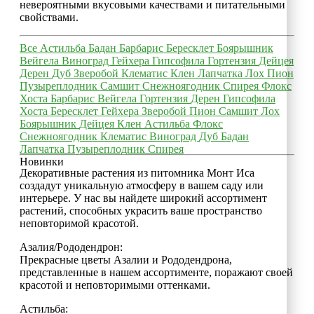
невероятными вкусовыми качествами и питательными
свойствами.
Все
Астильба
Бадан
Барбарис
Бересклет
Боярышник
Вейгела
Виноград
Гейхера
Гипсофила
Гортензия
Дейцея
Дерен
Дуб
Зверобой
Клематис
Клен
Лапчатка
Лох
Пион
Пузыреплодник
Самшит
Снежноягодник
Спирея
Флокс
Хоста
Барбарис
Вейгела
Гортензия
Дерен
Гипсофила
Хоста
Бересклет
Гейхера
Зверобой
Пион
Самшит
Лох
Боярышник
Дейцея
Клен
Астильба
Флокс
Снежноягодник
Клематис
Виноград
Дуб
Бадан
Лапчатка
Пузыреплодник
Спирея
Новинки
Декоративные растения из питомника Монт Иса
создадут уникальную атмосферу в вашем саду или
интерьере. У нас вы найдете широкий ассортимент
растений, способных украсить ваше пространство
неповторимой красотой.
Азалия/Рододендрон:
Прекрасные цветы Азалии и Рододендрона,
представленные в нашем ассортименте, поражают своей
красотой и неповторимыми оттенками.
Астильба: