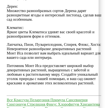
Дерен:
Множество разнообразных сортов Дерена дарят
разноцветные ягоды и интересный листопад, сделав ваш
сад особенным.
Клематис:
Яркие цветы Клематиса удивят вас своей красотой и
разнообразием форм и оттенков.
Лапчатка, Пион, Пузыреплодник, Спирея, Флокс, Хоста:
Невероятное разнообразие декоративных растений
Монт Иса позволит вам выбрать идеальный вариант для
вашего сада или интерьера.
Питомник Монт Иса предоставляет широкий выбор
декоративных растений, выращенных с заботой и
любовью к растительному миру. Создайте уникальный
уголок природы с нашей помощью, и ваш сад оживет
красками и ароматами этих великолепных растений.
Все
Крассула
Пеларгония
Примула
Сансевиерия
Сингониум
Стрелиция
Фикус
Хлорофитум
Хризантема