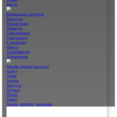
Хоста
Комнатные растения
Крассула
Пеларгония
Примула
Сансевиерия
Сингониум
Стрелиция
Фикус
Хлорофитум
Хризантема
Овощи зелень (рассада)
Арбуз
Дыня
Зелень
Капуста
Огурец
Перец
Томат
Тыква, кабачек, баклажан