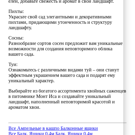
елей, добавьте свежесть и аромат в свой ландшафт.
Пихты:
Украсьте свой сад элегантными и декоративными
пихтами, придающими утонченность и структуру
ландшафту.
Сосны:
Разнообразие сортов сосен предложит вам уникальные
возможности для создания неповторимого облика
вашего сада.
Туи:
Ознакомьтесь с различными видами туй – они станут
эффектным украшением вашего сада и подарят ему
уникальный характер.
Выбирайте из богатого ассортимента хвойных саженцев
в питомнике Монт Иса и создавайте уникальный
ландшафт, наполненный неповторимой красотой и
ароматом хвои.
Все
Ампельные в кашпо
Балконные ящики
Все
Балк. Ящики 0,4м
Балк. Ящики 0,4м