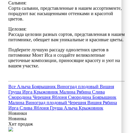
Сальвия:
Сорта сальвии, представленные в нашем ассортименте,
порадуют вас насыщенными оттенками и красотой
цветов.
Целозия:
Рассада целозии разных сортов, представленная в нашем
питомнике, обещает вам уникальные и красивые цветы.
Подберите лучшую рассаду однолетних цветов в
питомнике Монт Иса и создайте великолепные
цветочные композиции, приносящие красоту и уют на
вашем участке.
Все
Алыча
Боярышник
Виноград плодовый
Вишня
Груша
Ирга
Крыжовник
Малина
Рябина
Слива
Смородина
Черешня
Яблоня
Смородина
Боярышник
Малина
Виноград плодовый
Черешня
Вишня
Рябина
Ирга
Слива
Яблоня
Груша
Алыча
Крыжовник
Новинки
Новинка
Хит продаж