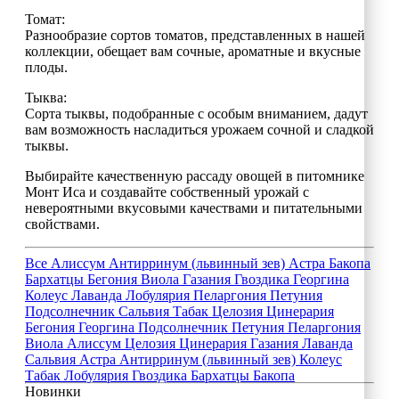
Томат:
Разнообразие сортов томатов, представленных в нашей
коллекции, обещает вам сочные, ароматные и вкусные
плоды.
Тыква:
Сорта тыквы, подобранные с особым вниманием, дадут
вам возможность насладиться урожаем сочной и сладкой
тыквы.
Выбирайте качественную рассаду овощей в питомнике
Монт Иса и создавайте собственный урожай с
невероятными вкусовыми качествами и питательными
свойствами.
Все
Алиссум
Антирринум (львинный зев)
Астра
Бакопа
Бархатцы
Бегония
Виола
Газания
Гвоздика
Георгина
Колеус
Лаванда
Лобулярия
Пеларгония
Петуния
Подсолнечник
Сальвия
Табак
Целозия
Цинерария
Бегония
Георгина
Подсолнечник
Петуния
Пеларгония
Виола
Алиссум
Целозия
Цинерария
Газания
Лаванда
Сальвия
Астра
Антирринум (львинный зев)
Колеус
Табак
Лобулярия
Гвоздика
Бархатцы
Бакопа
Новинки