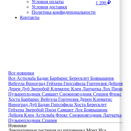
Условия оплаты
1 200
Условия доставки
Политика конфиденциальности
Контакты
Все новинки
Все
Астильба
Бадан
Барбарис
Бересклет
Боярышник
Вейгела
Виноград
Гейхера
Гипсофила
Гортензия
Дейцея
Дерен
Дуб
Зверобой
Клематис
Клен
Лапчатка
Лох
Пион
Пузыреплодник
Самшит
Снежноягодник
Спирея
Флокс
Хоста
Барбарис
Вейгела
Гортензия
Дерен
Клематис
Виноград
Дуб
Бадан
Гипсофила
Хоста
Бересклет
Гейхера
Зверобой
Пион
Самшит
Лох
Боярышник
Дейцея
Клен
Астильба
Флокс
Снежноягодник
Лапчатка
Пузыреплодник
Спирея
Новинки
Декоративные растения из питомника Монт Иса