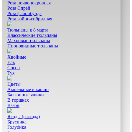
Роза почвопокровная
Роза Спрей
Роза флорибунда
Роза чайно-гибридная
Тюльпаны к 8 марта
Классические тюльпаны
Махровые тюльпаны
Пионовидные тюльпаны
Хвойные
Ель
Сосна
Туя
Цветы
Ампельные в кашпо
Балконные ящики
В горшках
Вазон
Ягоды (рассада)
Брусника
Голубика