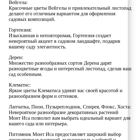
Вейгела:
Красочные цветы Вейгелы и привлекательный листопад
делают его отличным вариантом для оформления
садовых композиций.
Гортензия:
Изысканная и неповторимая, Гортензия создает
невероятный акцент в садовом ландшафте, подарив
вашему саду элегантность.
Дерен:
Множество разнообразных сортов Дерена дарят
разноцветные ягоды и интересный листопад, сделав ваш
сад особенным.
Клематис:
Яркие цветы Клематиса удивят вас своей красотой и
разнообразием форм и оттенков.
Лапчатка, Пион, Пузыреплодник, Спирея, Флокс, Хоста:
Невероятное разнообразие декоративных растений
Монт Иса позволит вам выбрать идеальный вариант для
вашего сада или интерьера.
Питомник Монт Иса предоставляет широкий выбор
декоративных растений, выращенных с заботой и