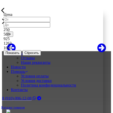
Цена
250
588
×
925
1263
1600
Показать
О нас
Отзывы
Наши реквизиты
Новости
Помощь
Условия оплаты
Условия доставки
Политика конфиденциальности
Контакты
8 (910)-996-12-08
Каталог товаров