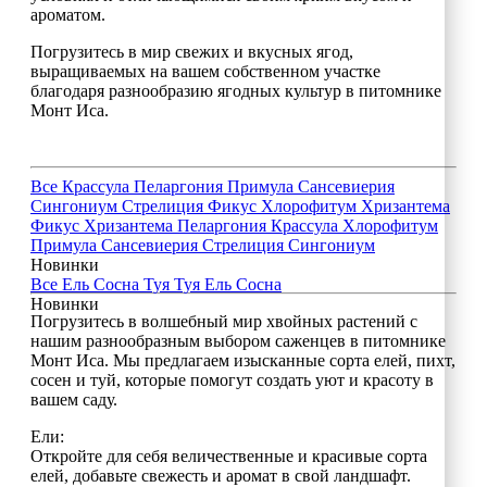
ароматом.
Погрузитесь в мир свежих и вкусных ягод,
выращиваемых на вашем собственном участке
благодаря разнообразию ягодных культур в питомнике
Монт Иса.
Все
Крассула
Пеларгония
Примула
Сансевиерия
Сингониум
Стрелиция
Фикус
Хлорофитум
Хризантема
Фикус
Хризантема
Пеларгония
Крассула
Хлорофитум
Примула
Сансевиерия
Стрелиция
Сингониум
Новинки
Все
Ель
Сосна
Туя
Туя
Ель
Сосна
Новинки
Погрузитесь в волшебный мир хвойных растений с
нашим разнообразным выбором саженцев в питомнике
Монт Иса. Мы предлагаем изысканные сорта елей, пихт,
сосен и туй, которые помогут создать уют и красоту в
вашем саду.
Ели:
Откройте для себя величественные и красивые сорта
елей, добавьте свежесть и аромат в свой ландшафт.