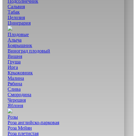
Подсолнечник
Сальвия
Табак
Целозия
Цинерария
Плодовые
Алыча
Боярышник
Виноград плодовый
Вишня
Груша
Ирга
Крыжовник
Малина
Рябина
Слива
Смородина
Черешня
Яблоня
Розы
Роза английско-парковая
Роза Мейян
Роза плетистая