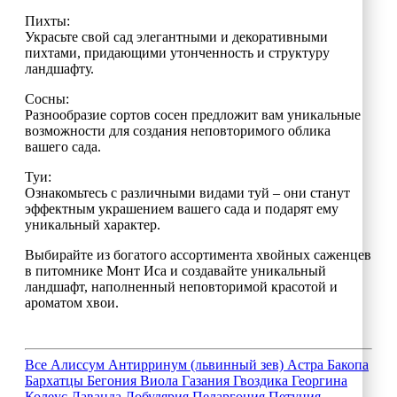
Пихты:
Украсьте свой сад элегантными и декоративными
пихтами, придающими утонченность и структуру
ландшафту.
Сосны:
Разнообразие сортов сосен предложит вам уникальные
возможности для создания неповторимого облика
вашего сада.
Туи:
Ознакомьтесь с различными видами туй – они станут
эффектным украшением вашего сада и подарят ему
уникальный характер.
Выбирайте из богатого ассортимента хвойных саженцев
в питомнике Монт Иса и создавайте уникальный
ландшафт, наполненный неповторимой красотой и
ароматом хвои.
Все
Алиссум
Антирринум (львинный зев)
Астра
Бакопа
Бархатцы
Бегония
Виола
Газания
Гвоздика
Георгина
Колеус
Лаванда
Лобулярия
Пеларгония
Петуния