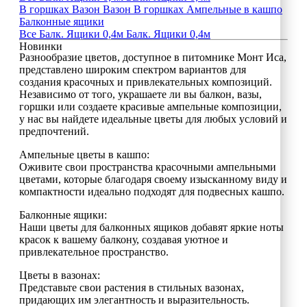
В горшках
Вазон
Вазон
В горшках
Ампельные в кашпо
Балконные ящики
Все
Балк. Ящики 0,4м
Балк. Ящики 0,4м
Новинки
Разнообразие цветов, доступное в питомнике Монт Иса,
представлено широким спектром вариантов для
создания красочных и привлекательных композиций.
Независимо от того, украшаете ли вы балкон, вазы,
горшки или создаете красивые ампельные композиции,
у нас вы найдете идеальные цветы для любых условий и
предпочтений.
Ампельные цветы в кашпо:
Оживите свои пространства красочными ампельными
цветами, которые благодаря своему изысканному виду и
компактности идеально подходят для подвесных кашпо.
Балконные ящики:
Наши цветы для балконных ящиков добавят яркие ноты
красок к вашему балкону, создавая уютное и
привлекательное пространство.
Цветы в вазонах:
Представьте свои растения в стильных вазонах,
придающих им элегантность и выразительность.