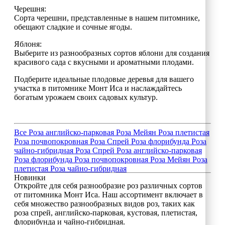
Черешня:
Сорта черешни, представленные в нашем питомнике,
обещают сладкие и сочные ягоды.
Яблоня:
Выберите из разнообразных сортов яблони для создания
красивого сада с вкусными и ароматными плодами.
Подберите идеальные плодовые деревья для вашего
участка в питомнике Монт Иса и наслаждайтесь
богатым урожаем своих садовых культур.
Все
Роза английско-парковая
Роза Мейян
Роза плетистая
Роза почвопокровная
Роза Спрей
Роза флорибунда
Роза
чайно-гибридная
Роза Спрей
Роза английско-парковая
Роза флорибунда
Роза почвопокровная
Роза Мейян
Роза
плетистая
Роза чайно-гибридная
Новинки
Откройте для себя разнообразие роз различных сортов
от питомника Монт Иса. Наш ассортимент включает в
себя множество разнообразных видов роз, таких как
роза спрей, английско-парковая, кустовая, плетистая,
флорибунда и чайно-гибридная.