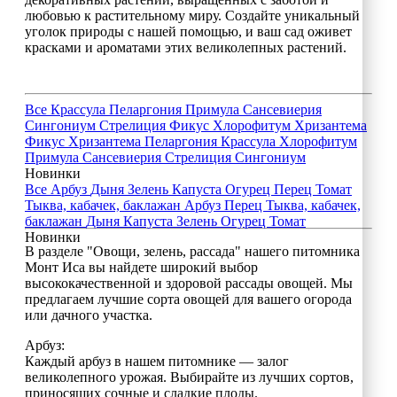
любовью к растительному миру. Создайте уникальный
уголок природы с нашей помощью, и ваш сад оживет
красками и ароматами этих великолепных растений.
Все
Крассула
Пеларгония
Примула
Сансевиерия
Сингониум
Стрелиция
Фикус
Хлорофитум
Хризантема
Фикус
Хризантема
Пеларгония
Крассула
Хлорофитум
Примула
Сансевиерия
Стрелиция
Сингониум
Новинки
Все
Арбуз
Дыня
Зелень
Капуста
Огурец
Перец
Томат
Тыква, кабачек, баклажан
Арбуз
Перец
Тыква, кабачек,
баклажан
Дыня
Капуста
Зелень
Огурец
Томат
Новинки
В разделе "Овощи, зелень, рассада" нашего питомника
Монт Иса вы найдете широкий выбор
высококачественной и здоровой рассады овощей. Мы
предлагаем лучшие сорта овощей для вашего огорода
или дачного участка.
Арбуз:
Каждый арбуз в нашем питомнике — залог
великолепного урожая. Выбирайте из лучших сортов,
приносящих сочные и сладкие плоды.