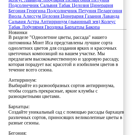
Подсолнечник
Сальвия
Табак
Целозия
Цинерария
Бегония
Георгина
Подсолнечник
Петуния
Пеларгония
Виола
Алиссум
Целозия
Цинерария
Газания
Лаванда
Сальвия
Астра
Антирринум (львинный зев)
Колеус
Табак
Лобулярия
Гвоздика
Бархатцы
Бакопа
Новинки
В разделе "Однолетние цветы, рассада" нашего
питомника Монт Иса представлены лучшие сорта
однолетних цветов для создания ярких и красочных
цветочных композиций на вашем участке. Мы
предлагаем высококачественную и здоровую рассаду,
которая порадует вас красотой и изобилием цветов в
течение всего сезона.
Антирринум:
Выбирайте из разнообразных сортов антирринума,
чтобы создать прекрасные, яркие клумбы с
разноцветными цветами.
Бархатцы:
Создайте уникальный сад с помощью рассады бархацев
различных сортов, приносящих великолепные цветы в
разные сезоны.
Бегония: