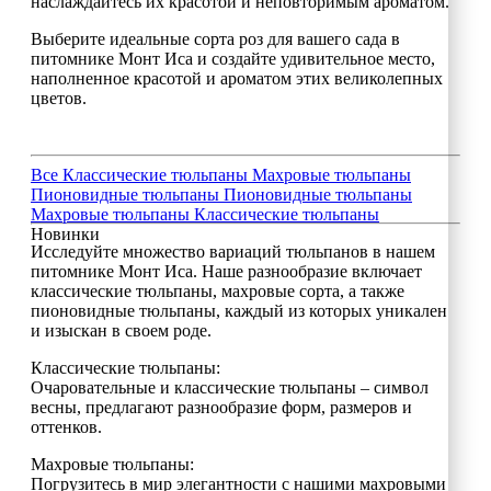
наслаждайтесь их красотой и неповторимым ароматом.
Выберите идеальные сорта роз для вашего сада в
питомнике Монт Иса и создайте удивительное место,
наполненное красотой и ароматом этих великолепных
цветов.
Все
Классические тюльпаны
Махровые тюльпаны
Пионовидные тюльпаны
Пионовидные тюльпаны
Махровые тюльпаны
Классические тюльпаны
Новинки
Исследуйте множество вариаций тюльпанов в нашем
питомнике Монт Иса. Наше разнообразие включает
классические тюльпаны, махровые сорта, а также
пионовидные тюльпаны, каждый из которых уникален
и изыскан в своем роде.
Классические тюльпаны:
Очаровательные и классические тюльпаны – символ
весны, предлагают разнообразие форм, размеров и
оттенков.
Махровые тюльпаны:
Погрузитесь в мир элегантности с нашими махровыми