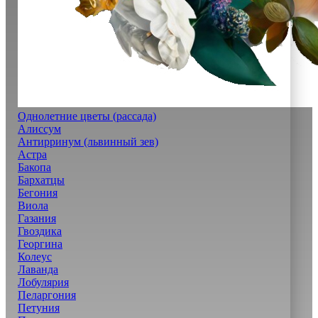
Однолетние цветы (рассада)
Алиссум
Антирринум (львинный зев)
Астра
Бакопа
Бархатцы
Бегония
Виола
Газания
Гвоздика
Георгина
Колеус
Лаванда
Лобулярия
Пеларгония
Петуния