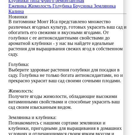
клубники типа Фриго ремонтантная
Ежевика
Жимолость
Голубика
Брусника
Земляника
Калина
Новинки
В питомнике Монт Иса представлено множество
различных ягодных культур, готовых украсить ваш сад и
обогатить его свежими и вкусными ягодами. От
голубики с ее антиоксидантными свойствами до
ароматной клубники - у нас вы найдете идеальные
растения для выращивания свежих ягод в собственном
саду.
Голубика:
Выберите здоровые растения голубики для посадки в
саду. Голубика не только богата антиоксидантами, но и
прекрасно украсит ваш сад своими сочными плодами.
Жимолость:
Получите ягоды жимолости, обладающие высокими
витаминными свойствами и способные украсить ваш
сад своим изысканным видом.
Земляника и клубника:
Познакомьтесь с нашими сортами земляники и
клубники, пригодными для выращивания в домашних
условиях и отличающимися своим ярким вкусом и