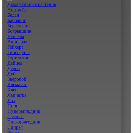
Декоративные растения
Астильба
Бадан
Барбарис
Бересклет
Боярышник
Вейгела
Виноград
Гейхера
Гипсофила
Гортензия
Дейцея
Дерен
Дуб
Зверобой
Клематис
Клен
Лапчатка
Лох
Пион
Пузыреплодник
Самшит
Снежноягодник
Спирея
Флокс