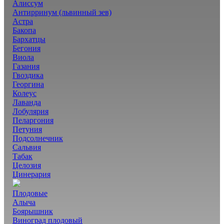
Алиссум
Антирринум (львинный зев)
Астра
Бакопа
Бархатцы
Бегония
Виола
Газания
Гвоздика
Георгина
Колеус
Лаванда
Лобулярия
Пеларгония
Петуния
Подсолнечник
Сальвия
Табак
Целозия
Цинерария
Плодовые
Алыча
Боярышник
Виноград плодовый