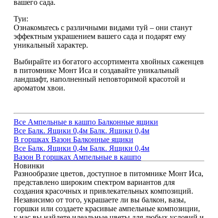
вашего сада.
Туи:
Ознакомьтесь с различными видами туй – они станут
эффектным украшением вашего сада и подарят ему
уникальный характер.
Выбирайте из богатого ассортимента хвойных саженцев
в питомнике Монт Иса и создавайте уникальный
ландшафт, наполненный неповторимой красотой и
ароматом хвои.
Все
Ампельные в кашпо
Балконные ящики
Все
Балк. Ящики 0,4м
Балк. Ящики 0,4м
В горшках
Вазон
Балконные ящики
Все
Балк. Ящики 0,4м
Балк. Ящики 0,4м
Вазон
В горшках
Ампельные в кашпо
Новинки
Разнообразие цветов, доступное в питомнике Монт Иса,
представлено широким спектром вариантов для
создания красочных и привлекательных композиций.
Независимо от того, украшаете ли вы балкон, вазы,
горшки или создаете красивые ампельные композиции,
у нас вы найдете идеальные цветы для любых условий и