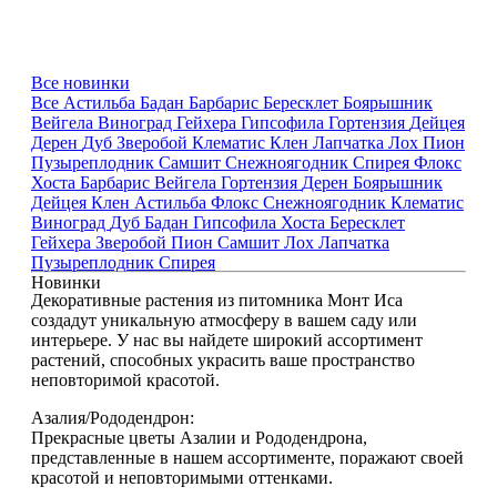
Все новинки
Все
Астильба
Бадан
Барбарис
Бересклет
Боярышник
Вейгела
Виноград
Гейхера
Гипсофила
Гортензия
Дейцея
Дерен
Дуб
Зверобой
Клематис
Клен
Лапчатка
Лох
Пион
Пузыреплодник
Самшит
Снежноягодник
Спирея
Флокс
Хоста
Барбарис
Вейгела
Гортензия
Дерен
Боярышник
Дейцея
Клен
Астильба
Флокс
Снежноягодник
Клематис
Виноград
Дуб
Бадан
Гипсофила
Хоста
Бересклет
Гейхера
Зверобой
Пион
Самшит
Лох
Лапчатка
Пузыреплодник
Спирея
Новинки
Декоративные растения из питомника Монт Иса
создадут уникальную атмосферу в вашем саду или
интерьере. У нас вы найдете широкий ассортимент
растений, способных украсить ваше пространство
неповторимой красотой.
Азалия/Рододендрон:
Прекрасные цветы Азалии и Рододендрона,
представленные в нашем ассортименте, поражают своей
красотой и неповторимыми оттенками.