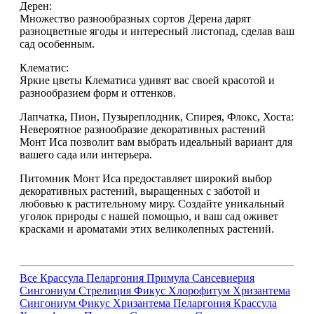
Дерен:
Множество разнообразных сортов Дерена дарят
разноцветные ягоды и интересный листопад, сделав ваш
сад особенным.
Клематис:
Яркие цветы Клематиса удивят вас своей красотой и
разнообразием форм и оттенков.
Лапчатка, Пион, Пузыреплодник, Спирея, Флокс, Хоста:
Невероятное разнообразие декоративных растений
Монт Иса позволит вам выбрать идеальный вариант для
вашего сада или интерьера.
Питомник Монт Иса предоставляет широкий выбор
декоративных растений, выращенных с заботой и
любовью к растительному миру. Создайте уникальный
уголок природы с нашей помощью, и ваш сад оживет
красками и ароматами этих великолепных растений.
Все
Крассула
Пеларгония
Примула
Сансевиерия
Сингониум
Стрелиция
Фикус
Хлорофитум
Хризантема
Сингониум
Фикус
Хризантема
Пеларгония
Крассула