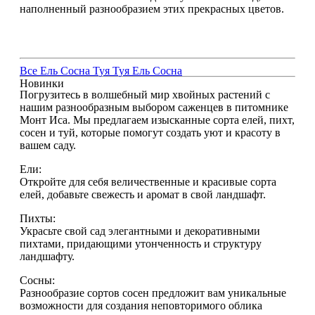
наполненный разнообразием этих прекрасных цветов.
Все
Ель
Сосна
Туя
Туя
Ель
Сосна
Новинки
Погрузитесь в волшебный мир хвойных растений с
нашим разнообразным выбором саженцев в питомнике
Монт Иса. Мы предлагаем изысканные сорта елей, пихт,
сосен и туй, которые помогут создать уют и красоту в
вашем саду.
Ели:
Откройте для себя величественные и красивые сорта
елей, добавьте свежесть и аромат в свой ландшафт.
Пихты:
Украсьте свой сад элегантными и декоративными
пихтами, придающими утонченность и структуру
ландшафту.
Сосны:
Разнообразие сортов сосен предложит вам уникальные
возможности для создания неповторимого облика