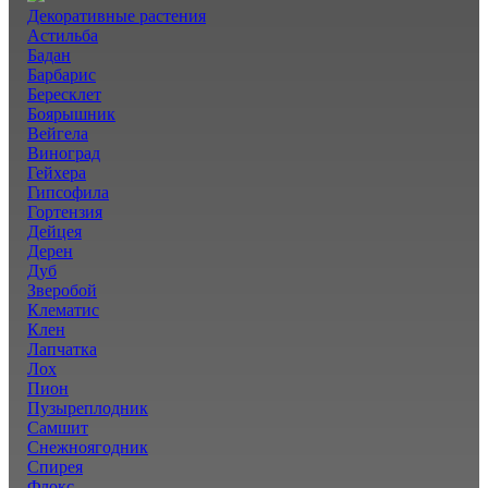
Декоративные растения
Астильба
Бадан
Барбарис
Бересклет
Боярышник
Вейгела
Виноград
Гейхера
Гипсофила
Гортензия
Дейцея
Дерен
Дуб
Зверобой
Клематис
Клен
Лапчатка
Лох
Пион
Пузыреплодник
Самшит
Снежноягодник
Спирея
Флокс