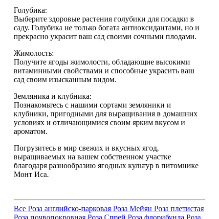
Голубика:
Выберите здоровые растения голубики для посадки в
саду. Голубика не только богата антиоксидантами, но и
прекрасно украсит ваш сад своими сочными плодами.
Жимолость:
Получите ягоды жимолости, обладающие высокими
витаминными свойствами и способные украсить ваш
сад своим изысканным видом.
Земляника и клубника:
Познакомьтесь с нашими сортами земляники и
клубники, пригодными для выращивания в домашних
условиях и отличающимися своим ярким вкусом и
ароматом.
Погрузитесь в мир свежих и вкусных ягод,
выращиваемых на вашем собственном участке
благодаря разнообразию ягодных культур в питомнике
Монт Иса.
Все
Роза английско-парковая
Роза Мейян
Роза плетистая
Роза почвопокровная
Роза Спрей
Роза флорибунда
Роза