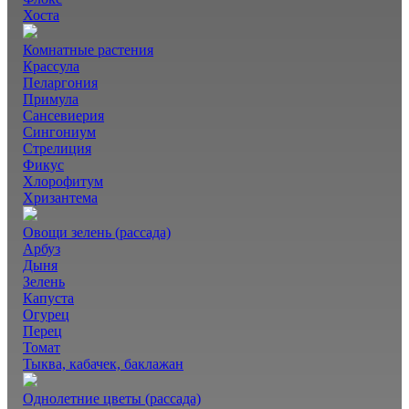
Хоста
Комнатные растения
Крассула
Пеларгония
Примула
Сансевиерия
Сингониум
Стрелиция
Фикус
Хлорофитум
Хризантема
Овощи зелень (рассада)
Арбуз
Дыня
Зелень
Капуста
Огурец
Перец
Томат
Тыква, кабачек, баклажан
Однолетние цветы (рассада)