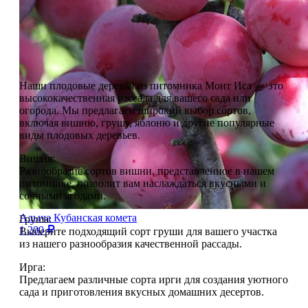
Наши плодовые деревья из питомника Монт Иса — это
высококачественная рассада для вашего сада или
огорода. Мы предлагаем широкий выбор сортов,
включая вишню, грушу, яблоню и другие популярные
виды плодовых деревьев.
Вишня:
Разнообразие сортов вишни, представленное в нашем
питомнике, позволит вам наслаждаться вкусными и
сочными ягодами.
Алыча Кубанская комета
Груша:
1 200
Выберите подходящий сорт груши для вашего участка
из нашего разнообразия качественной рассады.
Ирга:
Предлагаем различные сорта ирги для создания уютного
сада и приготовления вкусных домашних десертов.