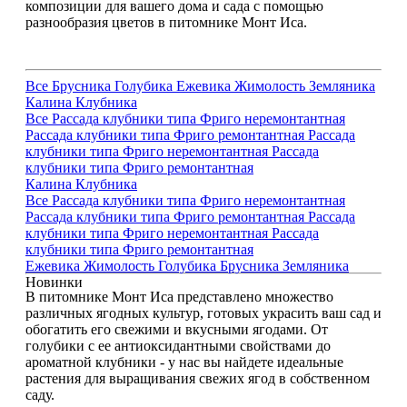
композиции для вашего дома и сада с помощью
разнообразия цветов в питомнике Монт Иса.
Все
Брусника
Голубика
Ежевика
Жимолость
Земляника
Калина
Клубника
Все
Рассада клубники типа Фриго неремонтантная
Рассада клубники типа Фриго ремонтантная
Рассада
клубники типа Фриго неремонтантная
Рассада
клубники типа Фриго ремонтантная
Калина
Клубника
Все
Рассада клубники типа Фриго неремонтантная
Рассада клубники типа Фриго ремонтантная
Рассада
клубники типа Фриго неремонтантная
Рассада
клубники типа Фриго ремонтантная
Ежевика
Жимолость
Голубика
Брусника
Земляника
Новинки
В питомнике Монт Иса представлено множество
различных ягодных культур, готовых украсить ваш сад и
обогатить его свежими и вкусными ягодами. От
голубики с ее антиоксидантными свойствами до
ароматной клубники - у нас вы найдете идеальные
растения для выращивания свежих ягод в собственном
саду.