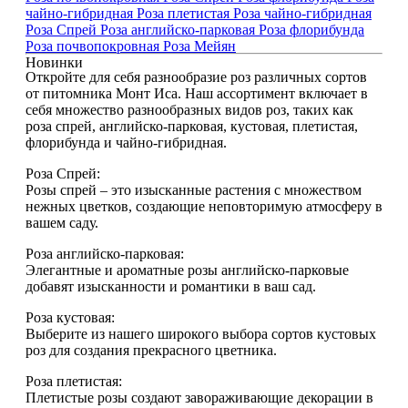
чайно-гибридная
Роза плетистая
Роза чайно-гибридная
Роза Спрей
Роза английско-парковая
Роза флорибунда
Роза почвопокровная
Роза Мейян
Новинки
Откройте для себя разнообразие роз различных сортов
от питомника Монт Иса. Наш ассортимент включает в
себя множество разнообразных видов роз, таких как
роза спрей, английско-парковая, кустовая, плетистая,
флорибунда и чайно-гибридная.
Роза Спрей:
Розы спрей – это изысканные растения с множеством
нежных цветков, создающие неповторимую атмосферу в
вашем саду.
Роза английско-парковая:
Элегантные и ароматные розы английско-парковые
добавят изысканности и романтики в ваш сад.
Роза кустовая:
Выберите из нашего широкого выбора сортов кустовых
роз для создания прекрасного цветника.
Роза плетистая:
Плетистые розы создают завораживающие декорации в