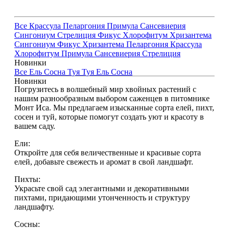
Все
Крассула
Пеларгония
Примула
Сансевиерия
Сингониум
Стрелиция
Фикус
Хлорофитум
Хризантема
Сингониум
Фикус
Хризантема
Пеларгония
Крассула
Хлорофитум
Примула
Сансевиерия
Стрелиция
Новинки
Все
Ель
Сосна
Туя
Туя
Ель
Сосна
Новинки
Погрузитесь в волшебный мир хвойных растений с
нашим разнообразным выбором саженцев в питомнике
Монт Иса. Мы предлагаем изысканные сорта елей, пихт,
сосен и туй, которые помогут создать уют и красоту в
вашем саду.
Ели:
Откройте для себя величественные и красивые сорта
елей, добавьте свежесть и аромат в свой ландшафт.
Пихты:
Украсьте свой сад элегантными и декоративными
пихтами, придающими утонченность и структуру
ландшафту.
Сосны: