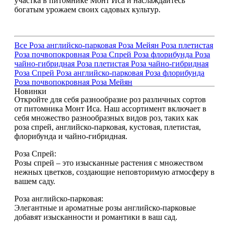
участка в питомнике Монт Иса и наслаждайтесь
богатым урожаем своих садовых культур.
Все
Роза английско-парковая
Роза Мейян
Роза плетистая
Роза почвопокровная
Роза Спрей
Роза флорибунда
Роза
чайно-гибридная
Роза плетистая
Роза чайно-гибридная
Роза Спрей
Роза английско-парковая
Роза флорибунда
Роза почвопокровная
Роза Мейян
Новинки
Откройте для себя разнообразие роз различных сортов
от питомника Монт Иса. Наш ассортимент включает в
себя множество разнообразных видов роз, таких как
роза спрей, английско-парковая, кустовая, плетистая,
флорибунда и чайно-гибридная.
Роза Спрей:
Розы спрей – это изысканные растения с множеством
нежных цветков, создающие неповторимую атмосферу в
вашем саду.
Роза английско-парковая:
Элегантные и ароматные розы английско-парковые
добавят изысканности и романтики в ваш сад.