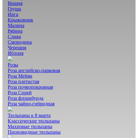
Вишня
Груша
Ирга
Крыжовник
Малина
Рябина
Слива
Смородина
Черешня
Яблоня
Розы
Роза английско-парковая
Роза Мейян
Роза плетистая
Роза почвопокровная
Роза Спрей
Роза флорибунда
Роза чайно-гибридная
Тюльпаны к 8 марта
Классические тюльпаны
Махровые тюльпаны
Пионовидные тюльпаны