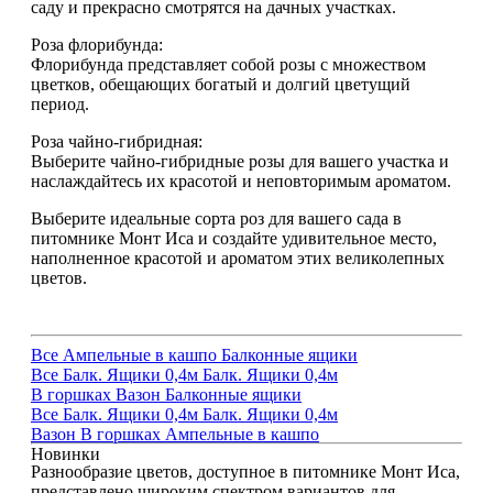
саду и прекрасно смотрятся на дачных участках.
Роза флорибунда:
Флорибунда представляет собой розы с множеством
цветков, обещающих богатый и долгий цветущий
период.
Роза чайно-гибридная:
Выберите чайно-гибридные розы для вашего участка и
наслаждайтесь их красотой и неповторимым ароматом.
Выберите идеальные сорта роз для вашего сада в
питомнике Монт Иса и создайте удивительное место,
наполненное красотой и ароматом этих великолепных
цветов.
Все
Ампельные в кашпо
Балконные ящики
Все
Балк. Ящики 0,4м
Балк. Ящики 0,4м
В горшках
Вазон
Балконные ящики
Все
Балк. Ящики 0,4м
Балк. Ящики 0,4м
Вазон
В горшках
Ампельные в кашпо
Новинки
Разнообразие цветов, доступное в питомнике Монт Иса,
представлено широким спектром вариантов для