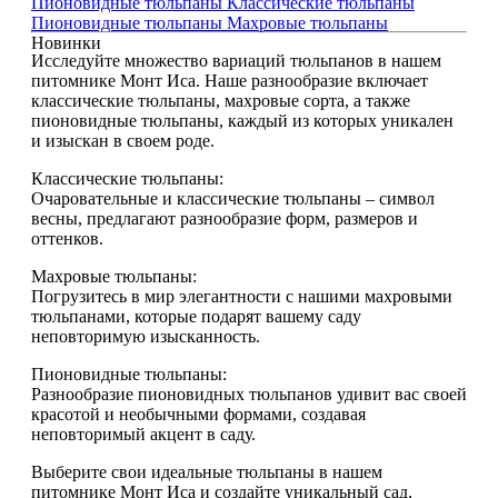
Пионовидные тюльпаны
Классические тюльпаны
Пионовидные тюльпаны
Махровые тюльпаны
Новинки
Исследуйте множество вариаций тюльпанов в нашем
питомнике Монт Иса. Наше разнообразие включает
классические тюльпаны, махровые сорта, а также
пионовидные тюльпаны, каждый из которых уникален
и изыскан в своем роде.
Классические тюльпаны:
Очаровательные и классические тюльпаны – символ
весны, предлагают разнообразие форм, размеров и
оттенков.
Махровые тюльпаны:
Погрузитесь в мир элегантности с нашими махровыми
тюльпанами, которые подарят вашему саду
неповторимую изысканность.
Пионовидные тюльпаны:
Разнообразие пионовидных тюльпанов удивит вас своей
красотой и необычными формами, создавая
неповторимый акцент в саду.
Выберите свои идеальные тюльпаны в нашем
питомнике Монт Иса и создайте уникальный сад,