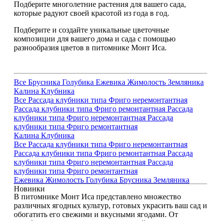
Подберите многолетние растения для вашего сада,
которые радуют своей красотой из года в год.
Подберите и создайте уникальные цветочные
композиции для вашего дома и сада с помощью
разнообразия цветов в питомнике Монт Иса.
Все
Брусника
Голубика
Ежевика
Жимолость
Земляника
Калина
Клубника
Все
Рассада клубники типа Фриго неремонтантная
Рассада клубники типа Фриго ремонтантная
Рассада
клубники типа Фриго неремонтантная
Рассада
клубники типа Фриго ремонтантная
Калина
Клубника
Все
Рассада клубники типа Фриго неремонтантная
Рассада клубники типа Фриго ремонтантная
Рассада
клубники типа Фриго неремонтантная
Рассада
клубники типа Фриго ремонтантная
Ежевика
Жимолость
Голубика
Брусника
Земляника
Новинки
В питомнике Монт Иса представлено множество
различных ягодных культур, готовых украсить ваш сад и
обогатить его свежими и вкусными ягодами. От