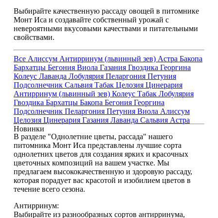
Выбирайте качественную рассаду овощей в питомнике
Монт Иса и создавайте собственный урожай с
невероятными вкусовыми качествами и питательными
свойствами.
Все
Алиссум
Антирринум (львинный зев)
Астра
Бакопа
Бархатцы
Бегония
Виола
Газания
Гвоздика
Георгина
Колеус
Лаванда
Лобулярия
Пеларгония
Петуния
Подсолнечник
Сальвия
Табак
Целозия
Цинерария
Антирринум (львинный зев)
Колеус
Табак
Лобулярия
Гвоздика
Бархатцы
Бакопа
Бегония
Георгина
Подсолнечник
Пеларгония
Петуния
Виола
Алиссум
Целозия
Цинерария
Газания
Лаванда
Сальвия
Астра
Новинки
В разделе "Однолетние цветы, рассада" нашего
питомника Монт Иса представлены лучшие сорта
однолетних цветов для создания ярких и красочных
цветочных композиций на вашем участке. Мы
предлагаем высококачественную и здоровую рассаду,
которая порадует вас красотой и изобилием цветов в
течение всего сезона.
Антирринум:
Выбирайте из разнообразных сортов антирринума,