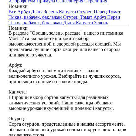
Хлорофитум
Примула
Сансевиерия
Стрелиция
Новинки
Все
Арбуз
Дыня
Зелень
Капуста
Огурец
Перец
Томат
Тыква, кабачек, баклажан
Огурец
Томат
Арбуз
Перец
Тыква, кабачек, баклажан
Дыня
Капуста
Зелень
Новинки
В разделе "Овощи, зелень, рассада" нашего питомника
Монт Иса вы найдете широкий выбор
высококачественной и здоровой рассады овощей. Мы
предлагаем лучшие сорта овощей для вашего огорода
или дачного участка.
Арбуз:
Каждый арбуз в нашем питомнике — залог
великолепного урожая. Выбирайте из лучших сортов,
приносящих сочные и сладкие плоды.
Капуста:
Широкий выбор сортов капусты для различных
климатических условий. Наши саженцы обещают
высокие урожаи вкуснейшей и полезной капусты.
Огурец:
Сорта огурцов, представленные в нашем ассортименте,
обещают обильный урожай сочных и хрустящих плодов
для вашего стола.