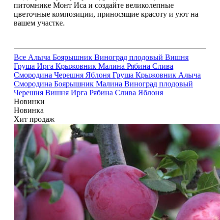
питомнике Монт Иса и создайте великолепные
цветочные композиции, приносящие красоту и уют на
вашем участке.
Все
Алыча
Боярышник
Виноград плодовый
Вишня
Груша
Ирга
Крыжовник
Малина
Рябина
Слива
Смородина
Черешня
Яблоня
Груша
Крыжовник
Алыча
Смородина
Боярышник
Малина
Виноград плодовый
Черешня
Вишня
Ирга
Рябина
Слива
Яблоня
Новинки
Новинка
Хит продаж