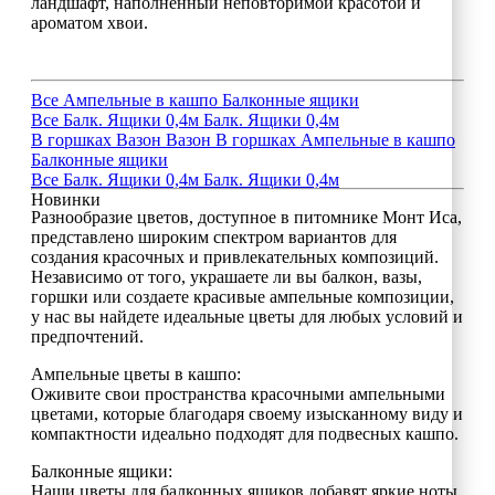
ландшафт, наполненный неповторимой красотой и
ароматом хвои.
Все
Ампельные в кашпо
Балконные ящики
Все
Балк. Ящики 0,4м
Балк. Ящики 0,4м
В горшках
Вазон
Вазон
В горшках
Ампельные в кашпо
Балконные ящики
Все
Балк. Ящики 0,4м
Балк. Ящики 0,4м
Новинки
Разнообразие цветов, доступное в питомнике Монт Иса,
представлено широким спектром вариантов для
создания красочных и привлекательных композиций.
Независимо от того, украшаете ли вы балкон, вазы,
горшки или создаете красивые ампельные композиции,
у нас вы найдете идеальные цветы для любых условий и
предпочтений.
Ампельные цветы в кашпо:
Оживите свои пространства красочными ампельными
цветами, которые благодаря своему изысканному виду и
компактности идеально подходят для подвесных кашпо.
Балконные ящики:
Наши цветы для балконных ящиков добавят яркие ноты