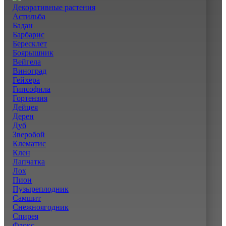
Декоративные растения
Астильба
Бадан
Барбарис
Бересклет
Боярышник
Вейгела
Виноград
Гейхера
Гипсофила
Гортензия
Дейцея
Дерен
Дуб
Зверобой
Клематис
Клен
Лапчатка
Лох
Пион
Пузыреплодник
Самшит
Снежноягодник
Спирея
Флокс