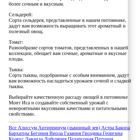
более сочным и вкусным.
Сельдерей:
Сорта сельдерея, представленные в нашем питомнике,
дадут вам возможность выращивать этот ароматный и
полезный овощ.
Томат:
Разнообразие сортов томатов, представленных в нашей
коллекции, обещает вам сочные, ароматные и вкусные
плоды.
Тыква:
Сорта тыквы, подобранные с особым вниманием, дадут
вам возможность насладиться урожаем сочной и сладкой
тыквы.
Выбирайте качественную рассаду овощей в питомнике
Монт Иса и создавайте собственный урожай с
невероятными вкусовыми качествами и питательными
свойствами.
Все
Алиссум
Антирринум (львинный зев)
Астра
Бакопа
Бархатцы
Бегония
Виола
Газания
Гвоздика
Георгина
Колеус
Лаванда
Лобулярия
Пеларгония
Петуния