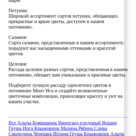
шарм.
Петуния:
Широкий ассортимент сортов петунии, обещающих
прекрасные и яркие цветы, доступен в нашем
питомнике.
Сальвия:
Сорта сальвии, представленные в нашем ассортименте,
порадуют вас насыщенными оттенками и красотой
цветов.
Целозия:
Рассада целозии разных сортов, представленная в нашем
питомнике, обещает вам уникальные и красивые цветы.
Подберите лучшую рассаду однолетних цветов в
питомнике Монт Иса и создайте великолепные
цветочные композиции, приносящие красоту и уют на
вашем участке.
Все
Алыча
Боярышник
Виноград плодовый
Вишня
Груша
Ирга
Крыжовник
Малина
Рябина
Слива
Смородина
Черешня
Яблоня
Груша
Крыжовник
Алыча