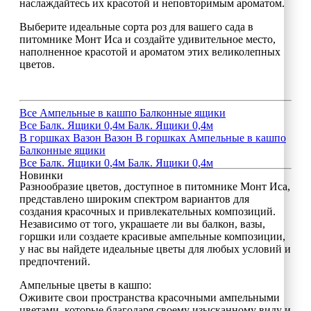
наслаждайтесь их красотой и неповторимым ароматом.
Выберите идеальные сорта роз для вашего сада в
питомнике Монт Иса и создайте удивительное место,
наполненное красотой и ароматом этих великолепных
цветов.
Все
Ампельные в кашпо
Балконные ящики
Все
Балк. Ящики 0,4м
Балк. Ящики 0,4м
В горшках
Вазон
Вазон
В горшках
Ампельные в кашпо
Балконные ящики
Все
Балк. Ящики 0,4м
Балк. Ящики 0,4м
Новинки
Разнообразие цветов, доступное в питомнике Монт Иса,
представлено широким спектром вариантов для
создания красочных и привлекательных композиций.
Независимо от того, украшаете ли вы балкон, вазы,
горшки или создаете красивые ампельные композиции,
у нас вы найдете идеальные цветы для любых условий и
предпочтений.
Ампельные цветы в кашпо:
Оживите свои пространства красочными ампельными
цветами, которые благодаря своему изысканному виду и