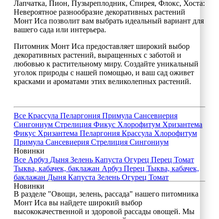
Лапчатка, Пион, Пузыреплодник, Спирея, Флокс, Хоста:
Невероятное разнообразие декоративных растений
Монт Иса позволит вам выбрать идеальный вариант для
вашего сада или интерьера.
Питомник Монт Иса предоставляет широкий выбор
декоративных растений, выращенных с заботой и
любовью к растительному миру. Создайте уникальный
уголок природы с нашей помощью, и ваш сад оживет
красками и ароматами этих великолепных растений.
Все
Крассула
Пеларгония
Примула
Сансевиерия
Сингониум
Стрелиция
Фикус
Хлорофитум
Хризантема
Фикус
Хризантема
Пеларгония
Крассула
Хлорофитум
Примула
Сансевиерия
Стрелиция
Сингониум
Новинки
Все
Арбуз
Дыня
Зелень
Капуста
Огурец
Перец
Томат
Тыква, кабачек, баклажан
Арбуз
Перец
Тыква, кабачек,
баклажан
Дыня
Капуста
Зелень
Огурец
Томат
Новинки
В разделе "Овощи, зелень, рассада" нашего питомника
Монт Иса вы найдете широкий выбор
высококачественной и здоровой рассады овощей. Мы