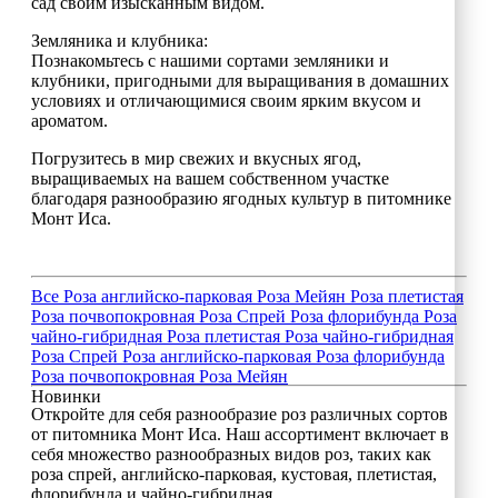
сад своим изысканным видом.
Земляника и клубника:
Познакомьтесь с нашими сортами земляники и
клубники, пригодными для выращивания в домашних
условиях и отличающимися своим ярким вкусом и
ароматом.
Погрузитесь в мир свежих и вкусных ягод,
выращиваемых на вашем собственном участке
благодаря разнообразию ягодных культур в питомнике
Монт Иса.
Все
Роза английско-парковая
Роза Мейян
Роза плетистая
Роза почвопокровная
Роза Спрей
Роза флорибунда
Роза
чайно-гибридная
Роза плетистая
Роза чайно-гибридная
Роза Спрей
Роза английско-парковая
Роза флорибунда
Роза почвопокровная
Роза Мейян
Новинки
Откройте для себя разнообразие роз различных сортов
от питомника Монт Иса. Наш ассортимент включает в
себя множество разнообразных видов роз, таких как
роза спрей, английско-парковая, кустовая, плетистая,
флорибунда и чайно-гибридная.