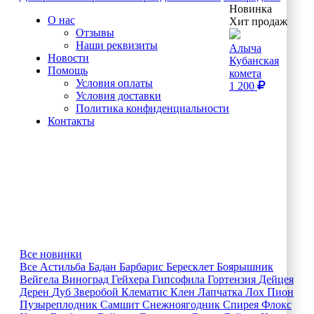
Новинка
О нас
Хит продаж
Отзывы
Наши реквизиты
Алыча
Новости
Кубанская
Помощь
комета
Условия оплаты
1 200
Условия доставки
Политика конфиденциальности
Контакты
Все новинки
Все
Астильба
Бадан
Барбарис
Бересклет
Боярышник
Вейгела
Виноград
Гейхера
Гипсофила
Гортензия
Дейцея
Дерен
Дуб
Зверобой
Клематис
Клен
Лапчатка
Лох
Пион
Пузыреплодник
Самшит
Снежноягодник
Спирея
Флокс