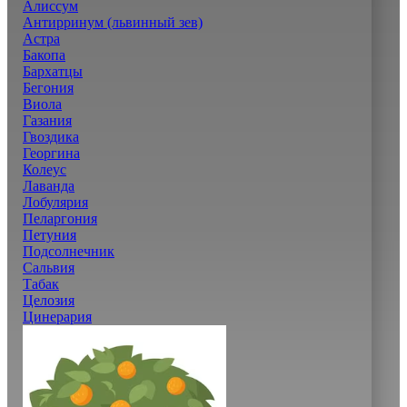
Алиссум
Антирринум (львинный зев)
Астра
Бакопа
Бархатцы
Бегония
Виола
Газания
Гвоздика
Георгина
Колеус
Лаванда
Лобулярия
Пеларгония
Петуния
Подсолнечник
Сальвия
Табак
Целозия
Цинерария