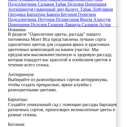
Подсолнечник
Сальвия
Табак
Целозия
Цинерария
Антирринум (львинный зев)
Колеус
Табак
Лобулярия
Гвоздика
Бархатцы
Бакопа
Бегония
Георгина
Подсолнечник
Петуния
Пеларгония
Виола
Алиссум
Цинерария
Целозия
Газания
Лаванда
Сальвия
Астра
Новинки
В разделе "Однолетние цветы, рассада" нашего
питомника Монт Иса представлены лучшие сорта
однолетних цветов для создания ярких и красочных
цветочных композиций на вашем участке. Мы
предлагаем высококачественную и здоровую рассаду,
которая порадует вас красотой и изобилием цветов в
течение всего сезона.
Антирринум:
Выбирайте из разнообразных сортов антирринума,
чтобы создать прекрасные, яркие клумбы с
разноцветными цветами.
Бархатцы:
Создайте уникальный сад с помощью рассады бархацев
различных сортов, приносящих великолепные цветы в
разные сезоны.
Бегония: