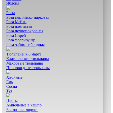
Яблоня
Розы
Роза английско-парковая
Роза Мейян
Роза плетистая
Роза почвопокровная
Роза Спрей
Роза флорибунда
Роза чайно-гибридная
Тюльпаны к 8 марта
Классические тюльпаны
Махровые тюльпаны
Пионовидные тюльпаны
Хвойные
Ель
Сосна
Туя
Цветы
Ампельные в кашпо
Балконные ящики