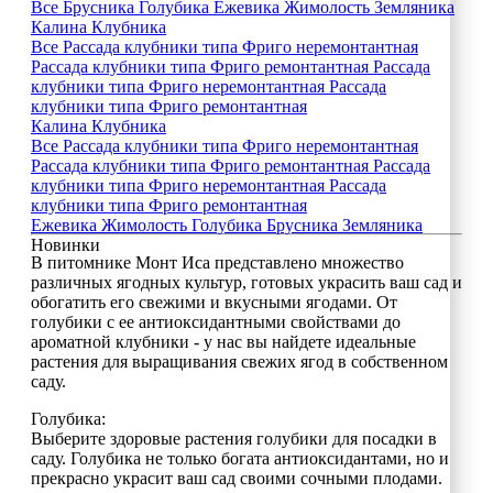
Все
Брусника
Голубика
Ежевика
Жимолость
Земляника
Калина
Клубника
Все
Рассада клубники типа Фриго неремонтантная
Рассада клубники типа Фриго ремонтантная
Рассада
клубники типа Фриго неремонтантная
Рассада
клубники типа Фриго ремонтантная
Калина
Клубника
Все
Рассада клубники типа Фриго неремонтантная
Рассада клубники типа Фриго ремонтантная
Рассада
клубники типа Фриго неремонтантная
Рассада
клубники типа Фриго ремонтантная
Ежевика
Жимолость
Голубика
Брусника
Земляника
Новинки
В питомнике Монт Иса представлено множество
различных ягодных культур, готовых украсить ваш сад и
обогатить его свежими и вкусными ягодами. От
голубики с ее антиоксидантными свойствами до
ароматной клубники - у нас вы найдете идеальные
растения для выращивания свежих ягод в собственном
саду.
Голубика:
Выберите здоровые растения голубики для посадки в
саду. Голубика не только богата антиоксидантами, но и
прекрасно украсит ваш сад своими сочными плодами.