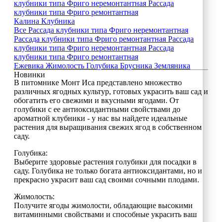
клубники типа Фриго неремонтантная
Рассада
клубники типа Фриго ремонтантная
Калина
Клубника
Все
Рассада клубники типа Фриго неремонтантная
Рассада клубники типа Фриго ремонтантная
Рассада
клубники типа Фриго неремонтантная
Рассада
клубники типа Фриго ремонтантная
Ежевика
Жимолость
Голубика
Брусника
Земляника
Новинки
В питомнике Монт Иса представлено множество
различных ягодных культур, готовых украсить ваш сад и
обогатить его свежими и вкусными ягодами. От
голубики с ее антиоксидантными свойствами до
ароматной клубники - у нас вы найдете идеальные
растения для выращивания свежих ягод в собственном
саду.
Голубика:
Выберите здоровые растения голубики для посадки в
саду. Голубика не только богата антиоксидантами, но и
прекрасно украсит ваш сад своими сочными плодами.
Жимолость:
Получите ягоды жимолости, обладающие высокими
витаминными свойствами и способные украсить ваш