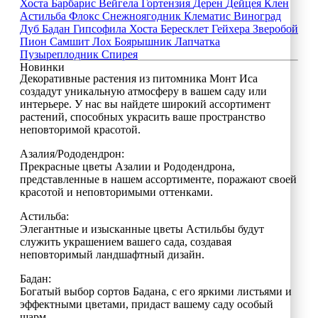
Хоста
Барбарис
Вейгела
Гортензия
Дерен
Дейцея
Клен
Астильба
Флокс
Снежноягодник
Клематис
Виноград
Дуб
Бадан
Гипсофила
Хоста
Бересклет
Гейхера
Зверобой
Пион
Самшит
Лох
Боярышник
Лапчатка
Пузыреплодник
Спирея
Новинки
Декоративные растения из питомника Монт Иса
создадут уникальную атмосферу в вашем саду или
интерьере. У нас вы найдете широкий ассортимент
растений, способных украсить ваше пространство
неповторимой красотой.
Азалия/Рододендрон:
Прекрасные цветы Азалии и Рододендрона,
представленные в нашем ассортименте, поражают своей
красотой и неповторимыми оттенками.
Астильба:
Элегантные и изысканные цветы Астильбы будут
служить украшением вашего сада, создавая
неповторимый ландшафтный дизайн.
Бадан:
Богатый выбор сортов Бадана, с его яркими листьями и
эффектными цветами, придаст вашему саду особый
шарм.