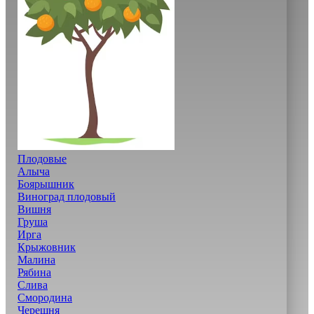
Плодовые
Алыча
Боярышник
Виноград плодовый
Вишня
Груша
Ирга
Крыжовник
Малина
Рябина
Слива
Смородина
Черешня