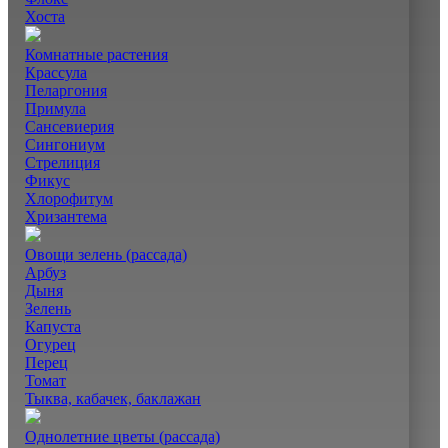
Хоста
Комнатные растения
Крассула
Пеларгония
Примула
Сансевиерия
Сингониум
Стрелиция
Фикус
Хлорофитум
Хризантема
Овощи зелень (рассада)
Арбуз
Дыня
Зелень
Капуста
Огурец
Перец
Томат
Тыква, кабачек, баклажан
Однолетние цветы (рассада)