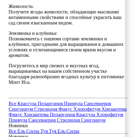
Жимолость:
Получите ягоды жимолости, обладающие высокими
витаминными свойствами и способные украсить ваш
сад своим изысканным видом.
Земляника и клубника:
Познакомьтесь с нашими сортами земляники и
клубники, пригодными для выращивания в домашних
условиях и отличающимися своим ярким вкусом и
ароматом.
Погрузитесь в мир свежих и вкусных ягод,
выращиваемых на вашем собственном участке
благодаря разнообразию ягодных культур в питомнике
Монт Иса.
Все
Крассула
Пеларгония
Примула
Сансевиерия
Сингониум
Стрелиция
Фикус
Хлорофитум
Хризантема
Фикус
Хризантема
Пеларгония
Крассула
Хлорофитум
Примула
Сансевиерия
Стрелиция
Сингониум
Новинки
Все
Ель
Сосна
Туя
Туя
Ель
Сосна
Новинки