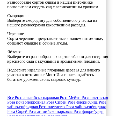
Разнообразие сортов сливы в нашем питомнике
позволит вам создать сад с великолепным урожаем.
Смородина:
Выберите смородину для собственного участка из
нашего разнообразия качественной рассады.
Черешня:
Сорта черешни, представленные в нашем питомнике,
обещают сладкие и сочные ягоды.
Яблоня:
Выберите из разнообразных сортов яблони для создания
красивого сада с вкусными и ароматными плодами.
Подберите идеальные плодовые деревья для вашего
участка в питомнике Монт Иса и наслаждайтесь
богатым урожаем своих садовых культур.
Все
Роза английско-парковая
Роза Мейян
Роза плетистая
Роза почвопокровная
Роза Спрей
Роза флорибунда
Роза
чайно-гибридная
Роза плетистая
Роза чайно-гибридная
Роза Спрей
Роза английско-парковая
Роза флорибунда