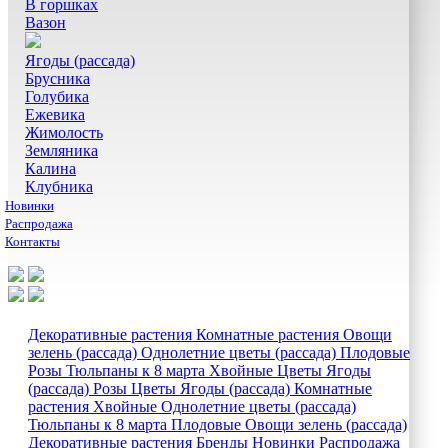
В горшках
Вазон
Ягоды (рассада)
Брусника
Голубика
Ежевика
Жимолость
Земляника
Калина
Клубника
Новинки
Распродажа
Контакты
Декоративные растения
Комнатные растения
Овощи
зелень (рассада)
Однолетние цветы (рассада)
Плодовые
Розы
Тюльпаны к 8 марта
Хвойные
Цветы
Ягоды
(рассада)
Розы
Цветы
Ягоды (рассада)
Комнатные
растения
Хвойные
Однолетние цветы (рассада)
Тюльпаны к 8 марта
Плодовые
Овощи зелень (рассада)
Декоративные растения
Бренды
Новинки
Распродажа