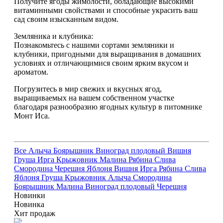
Получите ягоды жимолости, обладающие высокими
витаминными свойствами и способные украсить ваш
сад своим изысканным видом.
Земляника и клубника:
Познакомьтесь с нашими сортами земляники и
клубники, пригодными для выращивания в домашних
условиях и отличающимися своим ярким вкусом и
ароматом.
Погрузитесь в мир свежих и вкусных ягод,
выращиваемых на вашем собственном участке
благодаря разнообразию ягодных культур в питомнике
Монт Иса.
Все
Алыча
Боярышник
Виноград плодовый
Вишня
Груша
Ирга
Крыжовник
Малина
Рябина
Слива
Смородина
Черешня
Яблоня
Вишня
Ирга
Рябина
Слива
Яблоня
Груша
Крыжовник
Алыча
Смородина
Боярышник
Малина
Виноград плодовый
Черешня
Новинки
Новинка
Хит продаж