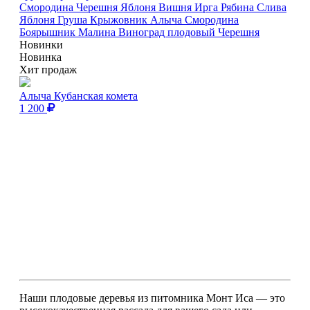
Смородина
Черешня
Яблоня
Вишня
Ирга
Рябина
Слива
Яблоня
Груша
Крыжовник
Алыча
Смородина
Боярышник
Малина
Виноград плодовый
Черешня
Новинки
Новинка
Хит продаж
Алыча Кубанская комета
1 200
Наши плодовые деревья из питомника Монт Иса — это