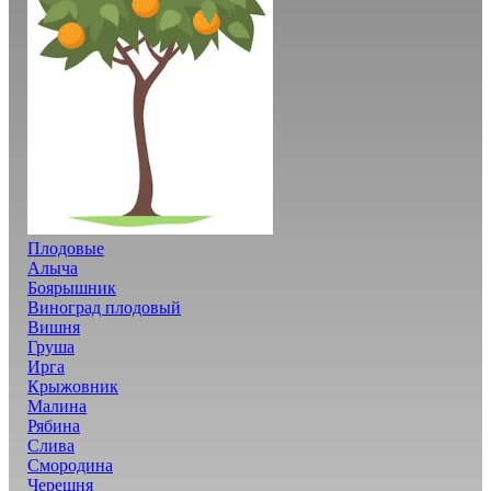
Плодовые
Алыча
Боярышник
Виноград плодовый
Вишня
Груша
Ирга
Крыжовник
Малина
Рябина
Слива
Смородина
Черешня