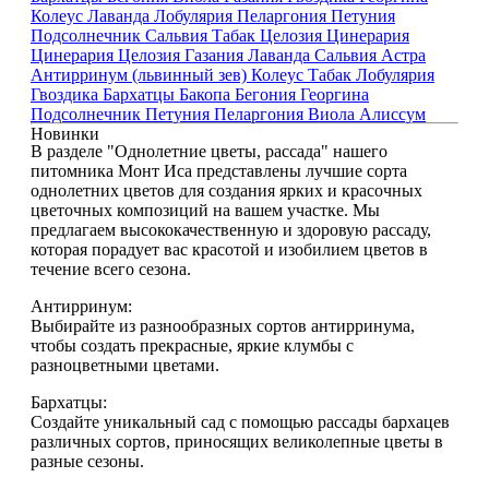
Колеус
Лаванда
Лобулярия
Пеларгония
Петуния
Подсолнечник
Сальвия
Табак
Целозия
Цинерария
Цинерария
Целозия
Газания
Лаванда
Сальвия
Астра
Антирринум (львинный зев)
Колеус
Табак
Лобулярия
Гвоздика
Бархатцы
Бакопа
Бегония
Георгина
Подсолнечник
Петуния
Пеларгония
Виола
Алиссум
Новинки
В разделе "Однолетние цветы, рассада" нашего
питомника Монт Иса представлены лучшие сорта
однолетних цветов для создания ярких и красочных
цветочных композиций на вашем участке. Мы
предлагаем высококачественную и здоровую рассаду,
которая порадует вас красотой и изобилием цветов в
течение всего сезона.
Антирринум:
Выбирайте из разнообразных сортов антирринума,
чтобы создать прекрасные, яркие клумбы с
разноцветными цветами.
Бархатцы:
Создайте уникальный сад с помощью рассады бархацев
различных сортов, приносящих великолепные цветы в
разные сезоны.