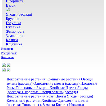
В горшках
Вазон
Ягоды (рассада)
Брусника
Голубика
Ежевика
Жимолость
Земляника
Калина
Клубника
Новинки
Распродажа
Контакты
Декоративные растения
Комнатные растения
Овощи
зелень (рассада)
Однолетние цветы (рассада)
Плодовые
Розы
Тюльпаны к 8 марта
Хвойные
Цветы
Ягоды
(рассада)
Плодовые
Овощи зелень (рассада)
Декоративные растения
Розы
Цветы
Ягоды (рассада)
Комнатные растения
Хвойные
Однолетние цветы
(рассада)
Тюльпаны к 8 марта
Бренды
Новинки