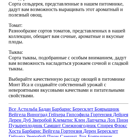
Сорта сельдерея, представленные в нашем питомнике,
дадут вам возможность выращивать этот ароматный и
полезный овощ.
Томат:
Разнообразие сортов томатов, представленных в нашей
коллекции, обещает вам сочные, ароматные и вкусные
плоды.
Тыква:
Сорта тыквы, подобранные с особым вниманием, дадут
вам возможность насладиться урожаем сочной и сладкой
тыквы.
Выбирайте качественную рассаду овощей в питомнике
Монт Иса и создавайте собственный урожай с
невероятными вкусовыми качествами и питательными
свойствами.
Все
Астильба
Бадан
Барбарис
Бересклет
Боярышник
Вейгела
Виноград
Гейхера
Гипсофила
Гортензия
Дейцея
Дерен
Дуб
Зверобой
Клематис
Клен
Лапчатка
Лох
Пион
Пузыреплодник
Самшит
Снежноягодник
Спирея
Флокс
Хоста
Барбарис
Вейгела
Гортензия
Дерен
Бересклет
Гейхера
Зверобой
Пион
Самшит
Лох
Боярышник