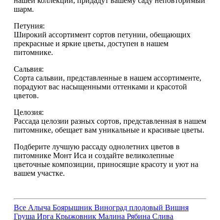
нашей коллекции, придадут вашему саду неповторимый
шарм.
Петуния:
Широкий ассортимент сортов петунии, обещающих
прекрасные и яркие цветы, доступен в нашем
питомнике.
Сальвия:
Сорта сальвии, представленные в нашем ассортименте,
порадуют вас насыщенными оттенками и красотой
цветов.
Целозия:
Рассада целозии разных сортов, представленная в нашем
питомнике, обещает вам уникальные и красивые цветы.
Подберите лучшую рассаду однолетних цветов в
питомнике Монт Иса и создайте великолепные
цветочные композиции, приносящие красоту и уют на
вашем участке.
Все
Алыча
Боярышник
Виноград плодовый
Вишня
Груша
Ирга
Крыжовник
Малина
Рябина
Слива