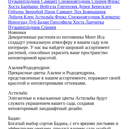
Пузыреплодник
Самшит
Снежноягодник
Спирея
Флокс
Хоста
Барбарис
Вейгела
Гортензия
Дерен
Бересклет
Гейхера
Зверобой
Пион
Самшит
Лох
Боярышник
Дейцея
Клен
Астильба
Флокс
Снежноягодник
Клематис
Виноград
Дуб
Бадан
Гипсофила
Хоста
Лапчатка
Пузыреплодник
Спирея
Новинки
Декоративные растения из питомника Монт Иса
создадут уникальную атмосферу в вашем саду или
интерьере. У нас вы найдете широкий ассортимент
растений, способных украсить ваше пространство
неповторимой красотой.
Азалия/Рододендрон:
Прекрасные цветы Азалии и Рододендрона,
представленные в нашем ассортименте, поражают своей
красотой и неповторимыми оттенками.
Астильба:
Элегантные и изысканные цветы Астильбы будут
служить украшением вашего сада, создавая
неповторимый ландшафтный дизайн.
Бадан:
Богатый выбор сортов Бадана, с его яркими листьями и
эффектными цветами, придаст вашему саду особый