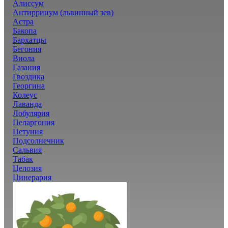
Алиссум
Антирринум (львинный зев)
Астра
Бакопа
Бархатцы
Бегония
Виола
Газания
Гвоздика
Георгина
Колеус
Лаванда
Лобулярия
Пеларгония
Петуния
Подсолнечник
Сальвия
Табак
Целозия
Цинерария