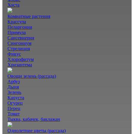
Хоста
Комнатные растения
Крассула
Пеларгония
Примула
Сансевиерия
Сингониум
Стрелиция
Фикус
Хлорофитум
Хризантема
Овощи зелень (рассада)
Арбуз
Дыня
Зелень
Капуста
Огурец
Перец
Томат
Тыква, кабачек, баклажан
Однолетние цветы (рассада)