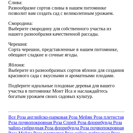
Слива:
Разнообразие сортов сливы в нашем питомнике
позволит вам создать сад с великолепным урожаем.
Смородина:
Выберите смородину для собственного участка из
нашего разнообразия качественной рассады.
Черешня:
Сорта черешни, представленные в нашем питомнике,
обещают сладкие и сочные ягоды.
Яблоня:
Выберите из разнообразных сортов яблони для создания
красивого сада с вкусными и ароматными плодами.
Подберите идеальные плодовые деревья для вашего
участка в питомнике Монт Иса и наслаждайтесь
богатым урожаем своих садовых культур.
Все
Роза английско-парковая
Роза Мейян
Роза плетистая
Роза почвопокровная
Роза Спрей
Роза флорибунда
Роза
чайно-гибридная
Роза флорибунда
Роза почвопокровная