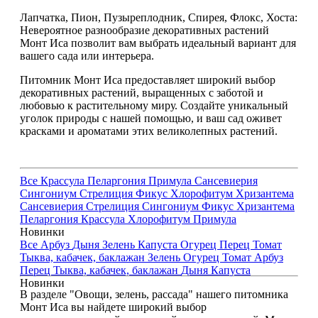
Лапчатка, Пион, Пузыреплодник, Спирея, Флокс, Хоста:
Невероятное разнообразие декоративных растений
Монт Иса позволит вам выбрать идеальный вариант для
вашего сада или интерьера.
Питомник Монт Иса предоставляет широкий выбор
декоративных растений, выращенных с заботой и
любовью к растительному миру. Создайте уникальный
уголок природы с нашей помощью, и ваш сад оживет
красками и ароматами этих великолепных растений.
Все
Крассула
Пеларгония
Примула
Сансевиерия
Сингониум
Стрелиция
Фикус
Хлорофитум
Хризантема
Сансевиерия
Стрелиция
Сингониум
Фикус
Хризантема
Пеларгония
Крассула
Хлорофитум
Примула
Новинки
Все
Арбуз
Дыня
Зелень
Капуста
Огурец
Перец
Томат
Тыква, кабачек, баклажан
Зелень
Огурец
Томат
Арбуз
Перец
Тыква, кабачек, баклажан
Дыня
Капуста
Новинки
В разделе "Овощи, зелень, рассада" нашего питомника
Монт Иса вы найдете широкий выбор