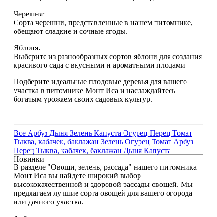
Черешня:
Сорта черешни, представленные в нашем питомнике,
обещают сладкие и сочные ягоды.
Яблоня:
Выберите из разнообразных сортов яблони для создания
красивого сада с вкусными и ароматными плодами.
Подберите идеальные плодовые деревья для вашего
участка в питомнике Монт Иса и наслаждайтесь
богатым урожаем своих садовых культур.
Все
Арбуз
Дыня
Зелень
Капуста
Огурец
Перец
Томат
Тыква, кабачек, баклажан
Зелень
Огурец
Томат
Арбуз
Перец
Тыква, кабачек, баклажан
Дыня
Капуста
Новинки
В разделе "Овощи, зелень, рассада" нашего питомника
Монт Иса вы найдете широкий выбор
высококачественной и здоровой рассады овощей. Мы
предлагаем лучшие сорта овощей для вашего огорода
или дачного участка.