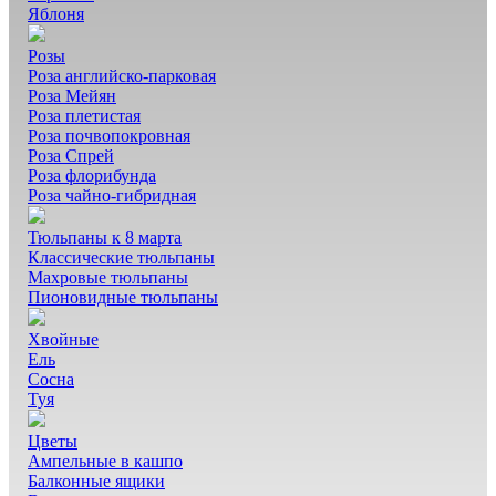
Яблоня
Розы
Роза английско-парковая
Роза Мейян
Роза плетистая
Роза почвопокровная
Роза Спрей
Роза флорибунда
Роза чайно-гибридная
Тюльпаны к 8 марта
Классические тюльпаны
Махровые тюльпаны
Пионовидные тюльпаны
Хвойные
Ель
Сосна
Туя
Цветы
Ампельные в кашпо
Балконные ящики