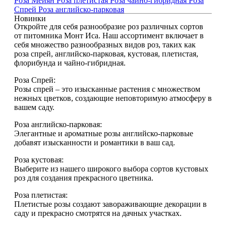
Роза Мейян
Роза плетистая
Роза чайно-гибридная
Роза
Спрей
Роза английско-парковая
Новинки
Откройте для себя разнообразие роз различных сортов
от питомника Монт Иса. Наш ассортимент включает в
себя множество разнообразных видов роз, таких как
роза спрей, английско-парковая, кустовая, плетистая,
флорибунда и чайно-гибридная.
Роза Спрей:
Розы спрей – это изысканные растения с множеством
нежных цветков, создающие неповторимую атмосферу в
вашем саду.
Роза английско-парковая:
Элегантные и ароматные розы английско-парковые
добавят изысканности и романтики в ваш сад.
Роза кустовая:
Выберите из нашего широкого выбора сортов кустовых
роз для создания прекрасного цветника.
Роза плетистая:
Плетистые розы создают завораживающие декорации в
саду и прекрасно смотрятся на дачных участках.