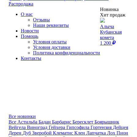
Распродажа
Новинка
О нас
Хит продаж
Отзывы
Наши реквизиты
Алыча
Новости
Кубанская
Помощь
комета
Условия оплаты
1 200
Условия доставки
Политика конфиденциальности
Контакты
Все новинки
Все
Астильба
Бадан
Барбарис
Бересклет
Боярышник
Вейгела
Виноград
Гейхера
Гипсофила
Гортензия
Дейцея
Дерен
Дуб
Зверобой
Клематис
Клен
Лапчатка
Лох
Пион