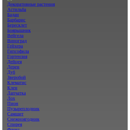
Декоративные растения
Астильба
Бадан
Барбарис
Бересклет
Боярышник
Вейгела
Виноград
Гейхера
Гипсофила
Гортензия
Дейцея
Дерен
Дуб
Зверобой
Клематис
Клен
Лапчатка
Лох
Пион
Пузыреплодник
Самшит
Снежноягодник
Спирея
Флокс