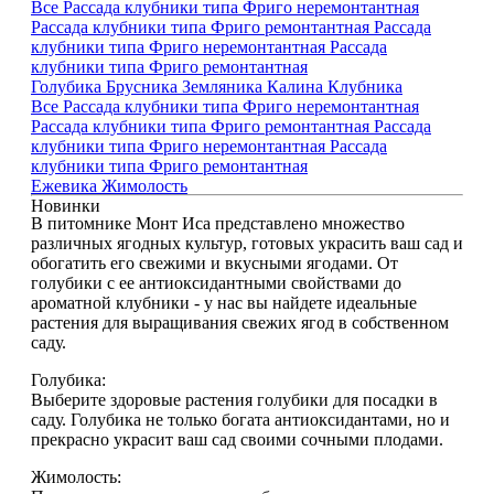
Все
Рассада клубники типа Фриго неремонтантная
Рассада клубники типа Фриго ремонтантная
Рассада
клубники типа Фриго неремонтантная
Рассада
клубники типа Фриго ремонтантная
Голубика
Брусника
Земляника
Калина
Клубника
Все
Рассада клубники типа Фриго неремонтантная
Рассада клубники типа Фриго ремонтантная
Рассада
клубники типа Фриго неремонтантная
Рассада
клубники типа Фриго ремонтантная
Ежевика
Жимолость
Новинки
В питомнике Монт Иса представлено множество
различных ягодных культур, готовых украсить ваш сад и
обогатить его свежими и вкусными ягодами. От
голубики с ее антиоксидантными свойствами до
ароматной клубники - у нас вы найдете идеальные
растения для выращивания свежих ягод в собственном
саду.
Голубика:
Выберите здоровые растения голубики для посадки в
саду. Голубика не только богата антиоксидантами, но и
прекрасно украсит ваш сад своими сочными плодами.
Жимолость: