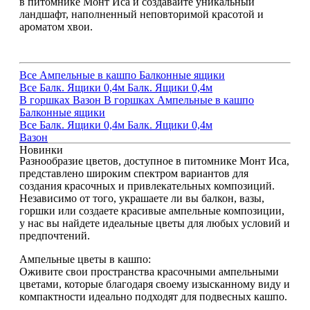
в питомнике Монт Иса и создавайте уникальный
ландшафт, наполненный неповторимой красотой и
ароматом хвои.
Все
Ампельные в кашпо
Балконные ящики
Все
Балк. Ящики 0,4м
Балк. Ящики 0,4м
В горшках
Вазон
В горшках
Ампельные в кашпо
Балконные ящики
Все
Балк. Ящики 0,4м
Балк. Ящики 0,4м
Вазон
Новинки
Разнообразие цветов, доступное в питомнике Монт Иса,
представлено широким спектром вариантов для
создания красочных и привлекательных композиций.
Независимо от того, украшаете ли вы балкон, вазы,
горшки или создаете красивые ампельные композиции,
у нас вы найдете идеальные цветы для любых условий и
предпочтений.
Ампельные цветы в кашпо:
Оживите свои пространства красочными ампельными
цветами, которые благодаря своему изысканному виду и
компактности идеально подходят для подвесных кашпо.