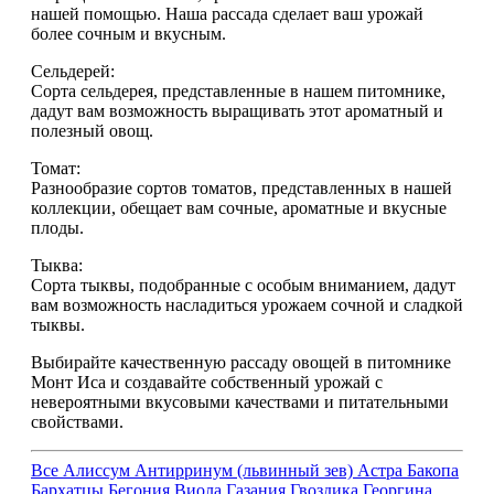
нашей помощью. Наша рассада сделает ваш урожай
более сочным и вкусным.
Сельдерей:
Сорта сельдерея, представленные в нашем питомнике,
дадут вам возможность выращивать этот ароматный и
полезный овощ.
Томат:
Разнообразие сортов томатов, представленных в нашей
коллекции, обещает вам сочные, ароматные и вкусные
плоды.
Тыква:
Сорта тыквы, подобранные с особым вниманием, дадут
вам возможность насладиться урожаем сочной и сладкой
тыквы.
Выбирайте качественную рассаду овощей в питомнике
Монт Иса и создавайте собственный урожай с
невероятными вкусовыми качествами и питательными
свойствами.
Все
Алиссум
Антирринум (львинный зев)
Астра
Бакопа
Бархатцы
Бегония
Виола
Газания
Гвоздика
Георгина