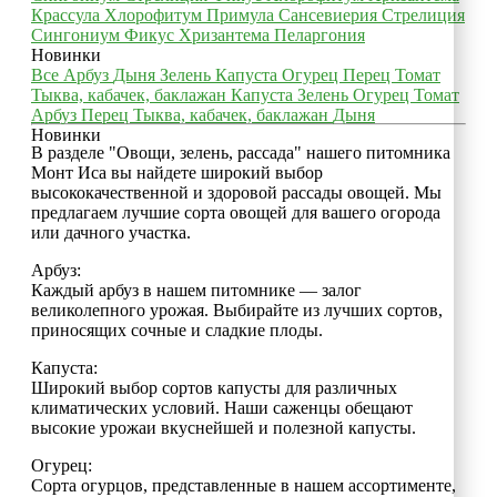
Крассула
Хлорофитум
Примула
Сансевиерия
Стрелиция
Сингониум
Фикус
Хризантема
Пеларгония
Новинки
Все
Арбуз
Дыня
Зелень
Капуста
Огурец
Перец
Томат
Тыква, кабачек, баклажан
Капуста
Зелень
Огурец
Томат
Арбуз
Перец
Тыква, кабачек, баклажан
Дыня
Новинки
В разделе "Овощи, зелень, рассада" нашего питомника
Монт Иса вы найдете широкий выбор
высококачественной и здоровой рассады овощей. Мы
предлагаем лучшие сорта овощей для вашего огорода
или дачного участка.
Арбуз:
Каждый арбуз в нашем питомнике — залог
великолепного урожая. Выбирайте из лучших сортов,
приносящих сочные и сладкие плоды.
Капуста:
Широкий выбор сортов капусты для различных
климатических условий. Наши саженцы обещают
высокие урожаи вкуснейшей и полезной капусты.
Огурец:
Сорта огурцов, представленные в нашем ассортименте,