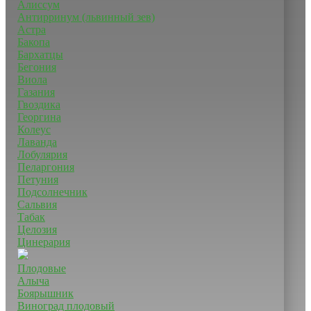
Алиссум
Антирринум (львинный зев)
Астра
Бакопа
Бархатцы
Бегония
Виола
Газания
Гвоздика
Георгина
Колеус
Лаванда
Лобулярия
Пеларгония
Петуния
Подсолнечник
Сальвия
Табак
Целозия
Цинерария
Плодовые
Алыча
Боярышник
Виноград плодовый