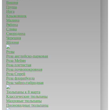
Вишня
Груша
Ирга
Крыжовник
Малина
Рябина
Слива
Смородина
Черешня
Яблоня
Розы
Роза английско-парковая
Роза Мейян
Роза плетистая
Роза почвопокровная
Роза Спрей
Роза флорибунда
Роза чайно-гибридная
Тюльпаны к 8 марта
Классические тюльпаны
Махровые тюльпаны
Пионовидные тюльпаны