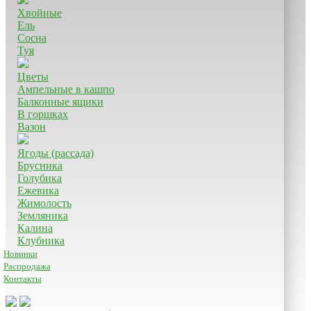
Хвойные
Ель
Сосна
Туя
Цветы
Ампельные в кашпо
Балконные ящики
В горшках
Вазон
Ягоды (рассада)
Брусника
Голубика
Ежевика
Жимолость
Земляника
Калина
Клубника
Новинки
Распродажа
Контакты