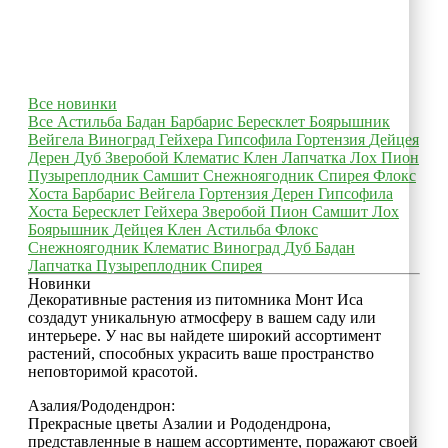
Все новинки
Все
Астильба
Бадан
Барбарис
Бересклет
Боярышник
Вейгела
Виноград
Гейхера
Гипсофила
Гортензия
Дейцея
Дерен
Дуб
Зверобой
Клематис
Клен
Лапчатка
Лох
Пион
Пузыреплодник
Самшит
Снежноягодник
Спирея
Флокс
Хоста
Барбарис
Вейгела
Гортензия
Дерен
Гипсофила
Хоста
Бересклет
Гейхера
Зверобой
Пион
Самшит
Лох
Боярышник
Дейцея
Клен
Астильба
Флокс
Снежноягодник
Клематис
Виноград
Дуб
Бадан
Лапчатка
Пузыреплодник
Спирея
Новинки
Декоративные растения из питомника Монт Иса
создадут уникальную атмосферу в вашем саду или
интерьере. У нас вы найдете широкий ассортимент
растений, способных украсить ваше пространство
неповторимой красотой.
Азалия/Рододендрон:
Прекрасные цветы Азалии и Рододендрона,
представленные в нашем ассортименте, поражают своей