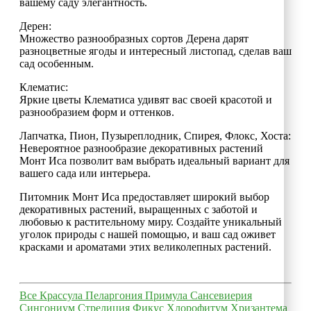
вашему саду элегантность.
Дерен:
Множество разнообразных сортов Дерена дарят
разноцветные ягоды и интересный листопад, сделав ваш
сад особенным.
Клематис:
Яркие цветы Клематиса удивят вас своей красотой и
разнообразием форм и оттенков.
Лапчатка, Пион, Пузыреплодник, Спирея, Флокс, Хоста:
Невероятное разнообразие декоративных растений
Монт Иса позволит вам выбрать идеальный вариант для
вашего сада или интерьера.
Питомник Монт Иса предоставляет широкий выбор
декоративных растений, выращенных с заботой и
любовью к растительному миру. Создайте уникальный
уголок природы с нашей помощью, и ваш сад оживет
красками и ароматами этих великолепных растений.
Все
Крассула
Пеларгония
Примула
Сансевиерия
Сингониум
Стрелиция
Фикус
Хлорофитум
Хризантема