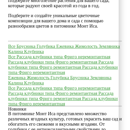
Подберите многолетние растения для вашего сада,
которые радуют своей красотой из года в год.
Подберите и создайте уникальные цветочные
композиции для вашего дома и сада с помощью
разнообразия цветов в питомнике Монт Иса.
Все
Брусника
Голубика
Ежевика
Жимолость
Земляника
Калина
Клубника
Все
Рассада клубники типа Фриго неремонтантная
Рассада клубники типа Фриго ремонтантная
Рассада
клубники типа Фриго ремонтантная
Рассада клубники
типа Фриго неремонтантная
Ежевика
Жимолость
Голубика
Брусника
Земляника
Калина
Клубника
Все
Рассада клубники типа Фриго неремонтантная
Рассада клубники типа Фриго ремонтантная
Рассада
клубники типа Фриго ремонтантная
Рассада клубники
типа Фриго неремонтантная
Новинки
В питомнике Монт Иса представлено множество
различных ягодных культур, готовых украсить ваш сад и
обогатить его свежими и вкусными ягодами. От
голубики с ее антиоксидантными свойствами до