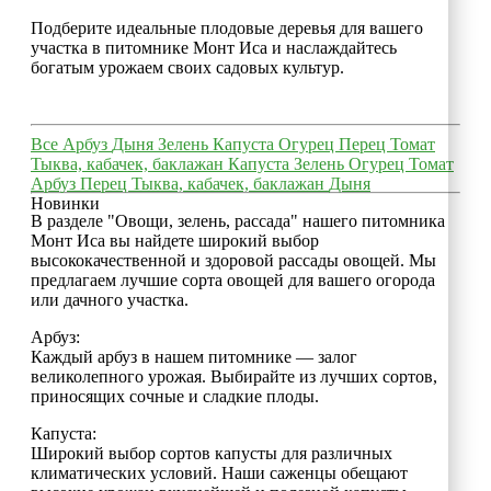
Подберите идеальные плодовые деревья для вашего
участка в питомнике Монт Иса и наслаждайтесь
богатым урожаем своих садовых культур.
Все
Арбуз
Дыня
Зелень
Капуста
Огурец
Перец
Томат
Тыква, кабачек, баклажан
Капуста
Зелень
Огурец
Томат
Арбуз
Перец
Тыква, кабачек, баклажан
Дыня
Новинки
В разделе "Овощи, зелень, рассада" нашего питомника
Монт Иса вы найдете широкий выбор
высококачественной и здоровой рассады овощей. Мы
предлагаем лучшие сорта овощей для вашего огорода
или дачного участка.
Арбуз:
Каждый арбуз в нашем питомнике — залог
великолепного урожая. Выбирайте из лучших сортов,
приносящих сочные и сладкие плоды.
Капуста:
Широкий выбор сортов капусты для различных
климатических условий. Наши саженцы обещают