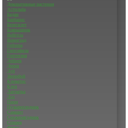
Декоративные растения
Астильба
Бадан
Барбарис
Бересклет
Боярышник
Вейгела
Виноград
Гейхера
Гипсофила
Гортензия
Дейцея
Дерен
Дуб
Зверобой
Клематис
Клен
Лапчатка
Лох
Пион
Пузыреплодник
Самшит
Снежноягодник
Спирея
Флокс