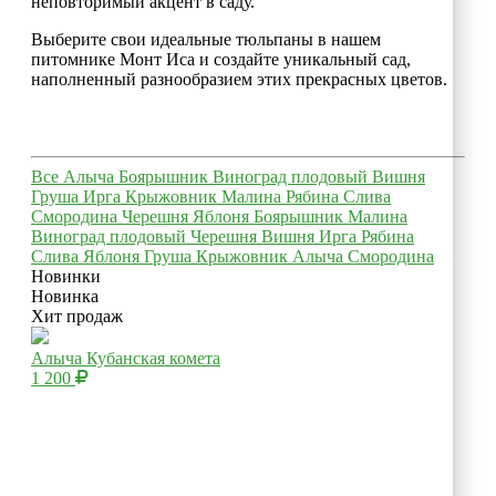
неповторимый акцент в саду.
Выберите свои идеальные тюльпаны в нашем
питомнике Монт Иса и создайте уникальный сад,
наполненный разнообразием этих прекрасных цветов.
Все
Алыча
Боярышник
Виноград плодовый
Вишня
Груша
Ирга
Крыжовник
Малина
Рябина
Слива
Смородина
Черешня
Яблоня
Боярышник
Малина
Виноград плодовый
Черешня
Вишня
Ирга
Рябина
Слива
Яблоня
Груша
Крыжовник
Алыча
Смородина
Новинки
Новинка
Хит продаж
Алыча Кубанская комета
1 200