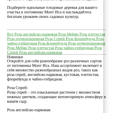
Подберите идеальные плодовые деревья для вашего
участка в питомнике Монт Иса и наслаждайтесь
богатым урожаем своих садовых культур.
Все
Роза английско-парковая
Роза Мейян
Роза плетистая
Роза почвопокровная
Роза Спрей
Роза флорибунда
Роза
чайно-гибридная
Роза флорибунда
Роза почвопокровная
Роза Мейян
Роза плетистая
Роза чайно-гибридная
Роза
Спрей
Роза английско-парковая
Новинки
Откройте для себя разнообразие роз различных сортов
от питомника Монт Иса. Наш ассортимент включает в
себя множество разнообразных видов роз, таких как
роза спрей, английско-парковая, кустовая, плетистая,
флорибунда и чайно-гибридная.
Роза Спрей:
Розы спрей – это изысканные растения с множеством
нежных цветков, создающие неповторимую атмосферу в
вашем саду.
Роза английско-парковая: