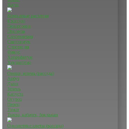
Хоста
Комнатные растения
Крассула
Пеларгония
Примула
Сансевиерия
Сингониум
Стрелиция
Фикус
Хлорофитум
Хризантема
Овощи зелень (рассада)
Арбуз
Дыня
Зелень
Капуста
Огурец
Перец
Томат
Тыква, кабачек, баклажан
Однолетние цветы (рассада)