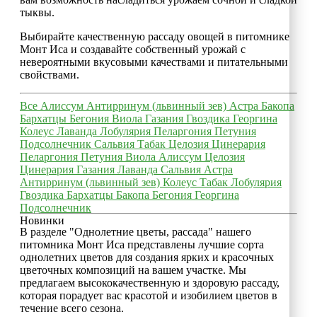
тыквы.
Выбирайте качественную рассаду овощей в питомнике
Монт Иса и создавайте собственный урожай с
невероятными вкусовыми качествами и питательными
свойствами.
Все
Алиссум
Антирринум (львинный зев)
Астра
Бакопа
Бархатцы
Бегония
Виола
Газания
Гвоздика
Георгина
Колеус
Лаванда
Лобулярия
Пеларгония
Петуния
Подсолнечник
Сальвия
Табак
Целозия
Цинерария
Пеларгония
Петуния
Виола
Алиссум
Целозия
Цинерария
Газания
Лаванда
Сальвия
Астра
Антирринум (львинный зев)
Колеус
Табак
Лобулярия
Гвоздика
Бархатцы
Бакопа
Бегония
Георгина
Подсолнечник
Новинки
В разделе "Однолетние цветы, рассада" нашего
питомника Монт Иса представлены лучшие сорта
однолетних цветов для создания ярких и красочных
цветочных композиций на вашем участке. Мы
предлагаем высококачественную и здоровую рассаду,
которая порадует вас красотой и изобилием цветов в
течение всего сезона.