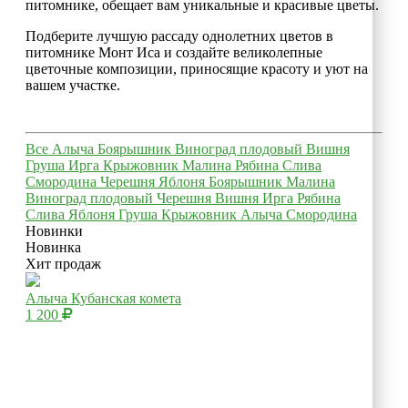
питомнике, обещает вам уникальные и красивые цветы.
Подберите лучшую рассаду однолетних цветов в
питомнике Монт Иса и создайте великолепные
цветочные композиции, приносящие красоту и уют на
вашем участке.
Все
Алыча
Боярышник
Виноград плодовый
Вишня
Груша
Ирга
Крыжовник
Малина
Рябина
Слива
Смородина
Черешня
Яблоня
Боярышник
Малина
Виноград плодовый
Черешня
Вишня
Ирга
Рябина
Слива
Яблоня
Груша
Крыжовник
Алыча
Смородина
Новинки
Новинка
Хит продаж
Алыча Кубанская комета
1 200