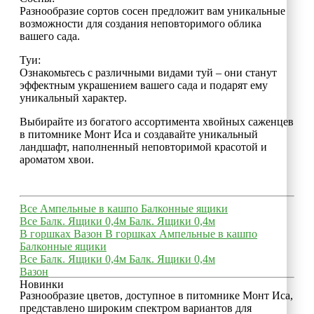
Разнообразие сортов сосен предложит вам уникальные
возможности для создания неповторимого облика
вашего сада.
Туи:
Ознакомьтесь с различными видами туй – они станут
эффектным украшением вашего сада и подарят ему
уникальный характер.
Выбирайте из богатого ассортимента хвойных саженцев
в питомнике Монт Иса и создавайте уникальный
ландшафт, наполненный неповторимой красотой и
ароматом хвои.
Все
Ампельные в кашпо
Балконные ящики
Все
Балк. Ящики 0,4м
Балк. Ящики 0,4м
В горшках
Вазон
В горшках
Ампельные в кашпо
Балконные ящики
Все
Балк. Ящики 0,4м
Балк. Ящики 0,4м
Вазон
Новинки
Разнообразие цветов, доступное в питомнике Монт Иса,
представлено широким спектром вариантов для