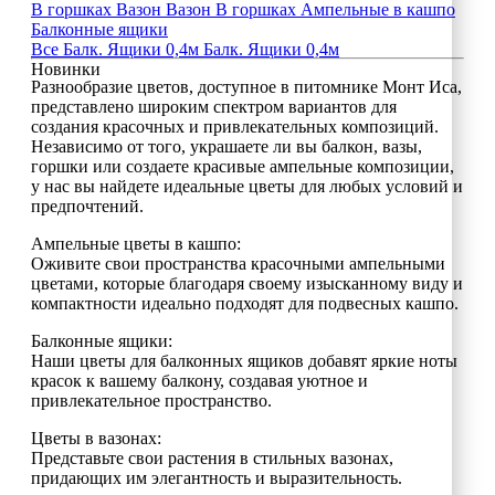
В горшках
Вазон
Вазон
В горшках
Ампельные в кашпо
Балконные ящики
Все
Балк. Ящики 0,4м
Балк. Ящики 0,4м
Новинки
Разнообразие цветов, доступное в питомнике Монт Иса,
представлено широким спектром вариантов для
создания красочных и привлекательных композиций.
Независимо от того, украшаете ли вы балкон, вазы,
горшки или создаете красивые ампельные композиции,
у нас вы найдете идеальные цветы для любых условий и
предпочтений.
Ампельные цветы в кашпо:
Оживите свои пространства красочными ампельными
цветами, которые благодаря своему изысканному виду и
компактности идеально подходят для подвесных кашпо.
Балконные ящики:
Наши цветы для балконных ящиков добавят яркие ноты
красок к вашему балкону, создавая уютное и
привлекательное пространство.
Цветы в вазонах:
Представьте свои растения в стильных вазонах,
придающих им элегантность и выразительность.