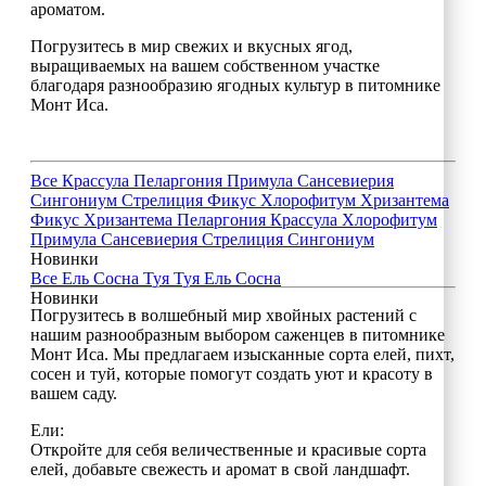
ароматом.
Погрузитесь в мир свежих и вкусных ягод,
выращиваемых на вашем собственном участке
благодаря разнообразию ягодных культур в питомнике
Монт Иса.
Все
Крассула
Пеларгония
Примула
Сансевиерия
Сингониум
Стрелиция
Фикус
Хлорофитум
Хризантема
Фикус
Хризантема
Пеларгония
Крассула
Хлорофитум
Примула
Сансевиерия
Стрелиция
Сингониум
Новинки
Все
Ель
Сосна
Туя
Туя
Ель
Сосна
Новинки
Погрузитесь в волшебный мир хвойных растений с
нашим разнообразным выбором саженцев в питомнике
Монт Иса. Мы предлагаем изысканные сорта елей, пихт,
сосен и туй, которые помогут создать уют и красоту в
вашем саду.
Ели:
Откройте для себя величественные и красивые сорта
елей, добавьте свежесть и аромат в свой ландшафт.