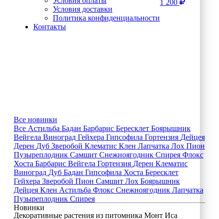
Условия оплаты
1 200
Условия доставки
Политика конфиденциальности
Контакты
Все новинки
Все
Астильба
Бадан
Барбарис
Бересклет
Боярышник
Вейгела
Виноград
Гейхера
Гипсофила
Гортензия
Дейцея
Дерен
Дуб
Зверобой
Клематис
Клен
Лапчатка
Лох
Пион
Пузыреплодник
Самшит
Снежноягодник
Спирея
Флокс
Хоста
Барбарис
Вейгела
Гортензия
Дерен
Клематис
Виноград
Дуб
Бадан
Гипсофила
Хоста
Бересклет
Гейхера
Зверобой
Пион
Самшит
Лох
Боярышник
Дейцея
Клен
Астильба
Флокс
Снежноягодник
Лапчатка
Пузыреплодник
Спирея
Новинки
Декоративные растения из питомника Монт Иса