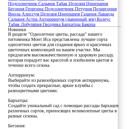
Подсолнечник
Сальвия
Табак
Целозия
Цинерария
Бегония
Георгина
Подсолнечник
Петуния
Пеларгония
Виола
Алиссум
Целозия
Цинерария
Газания
Лаванда
Сальвия
Астра
Антирринум (львинный зев)
Колеус
Табак
Лобулярия
Гвоздика
Бархатцы
Бакопа
Новинки
В разделе "Однолетние цветы, рассада" нашего
питомника Монт Иса представлены лучшие сорта
однолетних цветов для создания ярких и красочных
цветочных композиций на вашем участке. Мы
предлагаем высококачественную и здоровую рассаду,
которая порадует вас красотой и изобилием цветов в
течение всего сезона.
Антирринум:
Выбирайте из разнообразных сортов антирринума,
чтобы создать прекрасные, яркие клумбы с
разноцветными цветами.
Бархатцы:
Создайте уникальный сад с помощью рассады бархацев
различных сортов, приносящих великолепные цветы в
разные сезоны.
Бегония: