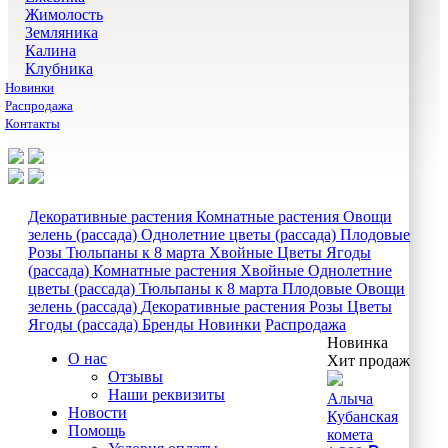
Жимолость
Земляника
Калина
Клубника
Новинки
Распродажа
Контакты
Декоративные растения
Комнатные растения
Овощи
зелень (рассада)
Однолетние цветы (рассада)
Плодовые
Розы
Тюльпаны к 8 марта
Хвойные
Цветы
Ягоды
(рассада)
Комнатные растения
Хвойные
Однолетние
цветы (рассада)
Тюльпаны к 8 марта
Плодовые
Овощи
зелень (рассада)
Декоративные растения
Розы
Цветы
Ягоды (рассада)
Бренды
Новинки
Распродажа
Новинка
О нас
Хит продаж
Отзывы
Наши реквизиты
Алыча
Новости
Кубанская
Помощь
комета