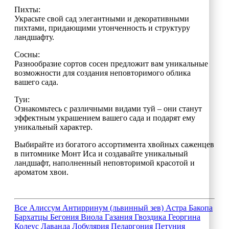
Пихты:
Украсьте свой сад элегантными и декоративными
пихтами, придающими утонченность и структуру
ландшафту.
Сосны:
Разнообразие сортов сосен предложит вам уникальные
возможности для создания неповторимого облика
вашего сада.
Туи:
Ознакомьтесь с различными видами туй – они станут
эффектным украшением вашего сада и подарят ему
уникальный характер.
Выбирайте из богатого ассортимента хвойных саженцев
в питомнике Монт Иса и создавайте уникальный
ландшафт, наполненный неповторимой красотой и
ароматом хвои.
Все
Алиссум
Антирринум (львинный зев)
Астра
Бакопа
Бархатцы
Бегония
Виола
Газания
Гвоздика
Георгина
Колеус
Лаванда
Лобулярия
Пеларгония
Петуния