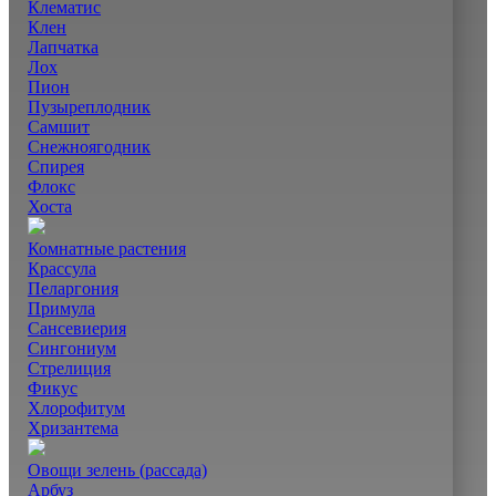
Клематис
Клен
Лапчатка
Лох
Пион
Пузыреплодник
Самшит
Снежноягодник
Спирея
Флокс
Хоста
Комнатные растения
Крассула
Пеларгония
Примула
Сансевиерия
Сингониум
Стрелиция
Фикус
Хлорофитум
Хризантема
Овощи зелень (рассада)
Арбуз