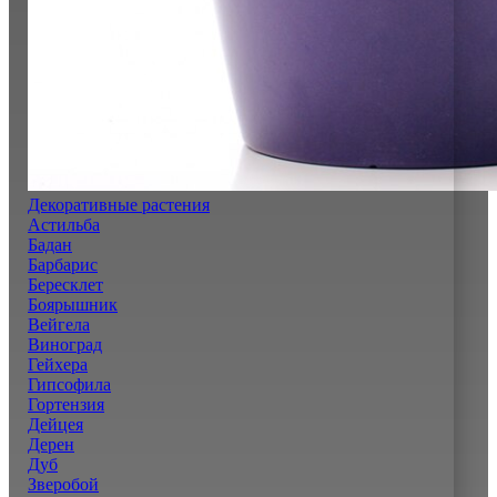
Декоративные растения
Астильба
Бадан
Барбарис
Бересклет
Боярышник
Вейгела
Виноград
Гейхера
Гипсофила
Гортензия
Дейцея
Дерен
Дуб
Зверобой