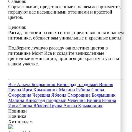
Сальвия:
Сорта сальвии, представленные в нашем ассортименте,
порадуют вас насыщенными оттенками и красотой
цветов.
Целозия:
Рассада целозии разных сортов, представленная в нашем
питомнике, обещает вам уникальные и красивые цветы.
Подберите лучшую рассаду однолетних цветов в
питомнике Монт Иса и создайте великолепные
цветочные композиции, приносящие красоту и уют на
вашем участке.
Все
Алыча
Боярышник
Виноград плодовый
Вишня
Груша
Ирга
Крыжовник
Малина
Рябина
Слива
Смородина
Черешня
Яблоня
Смородина
Боярышник
Малина
Виноград плодовый
Черешня
Вишня
Рябина
Ирга
Слива
Яблоня
Груша
Алыча
Крыжовник
Новинки
Новинка
Хит продаж