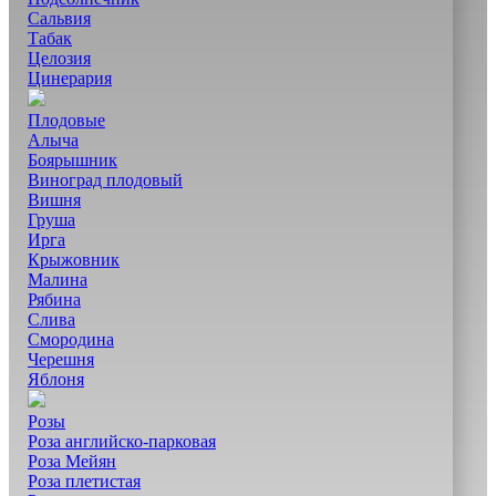
Сальвия
Табак
Целозия
Цинерария
Плодовые
Алыча
Боярышник
Виноград плодовый
Вишня
Груша
Ирга
Крыжовник
Малина
Рябина
Слива
Смородина
Черешня
Яблоня
Розы
Роза английско-парковая
Роза Мейян
Роза плетистая