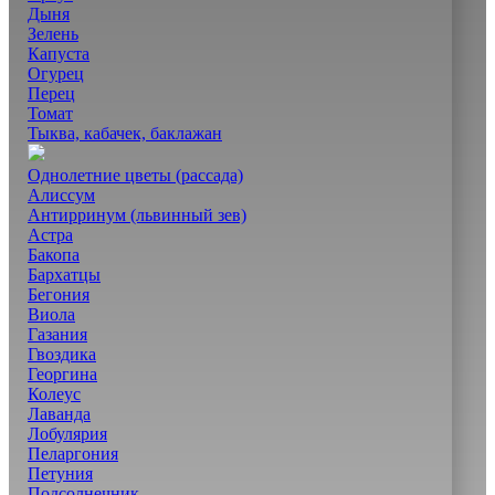
Дыня
Зелень
Капуста
Огурец
Перец
Томат
Тыква, кабачек, баклажан
Однолетние цветы (рассада)
Алиссум
Антирринум (львинный зев)
Астра
Бакопа
Бархатцы
Бегония
Виола
Газания
Гвоздика
Георгина
Колеус
Лаванда
Лобулярия
Пеларгония
Петуния
Подсолнечник