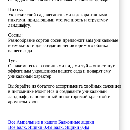
Пихты:
Украсьте свой сад элегантными и декоративными
пихтами, придающими утонченность и структуру
ландшафту.
Сосны:
Разнообразие сортов сосен предложит вам уникальные
возможности для создания неповторимого облика
вашего сада.
Туи:
Ознакомьтесь с различными видами туй – они станут
эффектным украшением вашего сада и подарят ему
уникальный характер.
Выбирайте из богатого ассортимента хвойных саженцев
в питомнике Монт Иса и создавайте уникальный
ландшафт, наполненный неповторимой красотой и
ароматом хвои.
Все
Ампельные в кашпо
Балконные ящики
Все
Балк. Ящики 0,4м
Балк. Ящики 0,4м