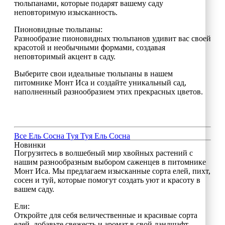
тюльпанами, которые подарят вашему саду
неповторимую изысканность.
Пионовидные тюльпаны:
Разнообразие пионовидных тюльпанов удивит вас своей
красотой и необычными формами, создавая
неповторимый акцент в саду.
Выберите свои идеальные тюльпаны в нашем
питомнике Монт Иса и создайте уникальный сад,
наполненный разнообразием этих прекрасных цветов.
Все
Ель
Сосна
Туя
Туя
Ель
Сосна
Новинки
Погрузитесь в волшебный мир хвойных растений с
нашим разнообразным выбором саженцев в питомнике
Монт Иса. Мы предлагаем изысканные сорта елей, пихт,
сосен и туй, которые помогут создать уют и красоту в
вашем саду.
Ели:
Откройте для себя величественные и красивые сорта
елей, добавьте свежесть и аромат в свой ландшафт.