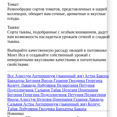
Томат:
Разнообразие сортов томатов, представленных в нашей
коллекции, обещает вам сочные, ароматные и вкусные
плоды.
Тыква:
Сорта тыквы, подобранные с особым вниманием, дадут
вам возможность насладиться урожаем сочной и сладкой
тыквы.
Выбирайте качественную рассаду овощей в питомнике
Монт Иса и создавайте собственный урожай с
невероятными вкусовыми качествами и питательными
свойствами.
Все
Алиссум
Антирринум (львинный зев)
Астра
Бакопа
Бархатцы
Бегония
Виола
Газания
Гвоздика
Георгина
Колеус
Лаванда
Лобулярия
Пеларгония
Петуния
Подсолнечник
Сальвия
Табак
Целозия
Цинерария
Бегония
Георгина
Подсолнечник
Петуния
Пеларгония
Виола
Алиссум
Целозия
Цинерария
Газания
Лаванда
Сальвия
Астра
Антирринум (львинный зев)
Колеус
Табак
Лобулярия
Гвоздика
Бархатцы
Бакопа
Новинки