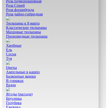
Роза почвопокровная
Роза Спрей
Роза флорибунда
Роза чайно-гибридная
Тюльпаны к 8 марта
Классические тюльпаны
Махровые тюльпаны
Пионовидные тюльпаны
Хвойные
Ель
Сосна
Туя
Цветы
Ампельные в кашпо
Балконные ящики
В горшках
Вазон
Ягоды (рассада)
Брусника
Голубика
Ежевика