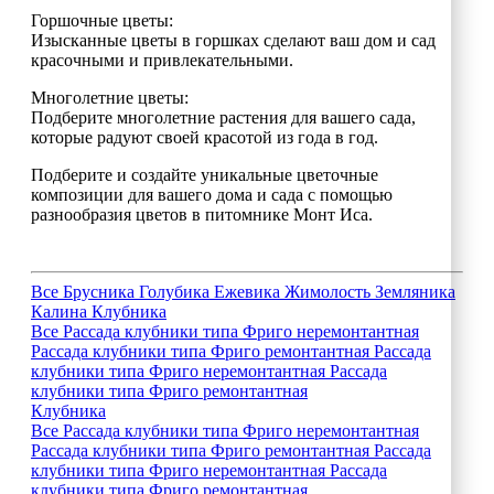
Горшочные цветы:
Изысканные цветы в горшках сделают ваш дом и сад
красочными и привлекательными.
Многолетние цветы:
Подберите многолетние растения для вашего сада,
которые радуют своей красотой из года в год.
Подберите и создайте уникальные цветочные
композиции для вашего дома и сада с помощью
разнообразия цветов в питомнике Монт Иса.
Все
Брусника
Голубика
Ежевика
Жимолость
Земляника
Калина
Клубника
Все
Рассада клубники типа Фриго неремонтантная
Рассада клубники типа Фриго ремонтантная
Рассада
клубники типа Фриго неремонтантная
Рассада
клубники типа Фриго ремонтантная
Клубника
Все
Рассада клубники типа Фриго неремонтантная
Рассада клубники типа Фриго ремонтантная
Рассада
клубники типа Фриго неремонтантная
Рассада
клубники типа Фриго ремонтантная