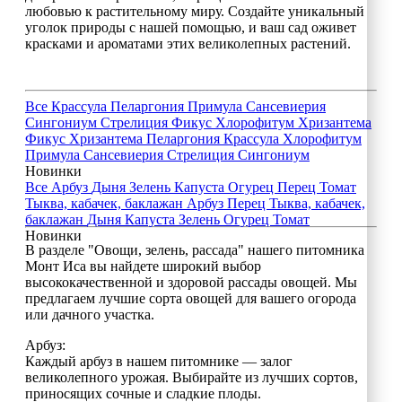
любовью к растительному миру. Создайте уникальный
уголок природы с нашей помощью, и ваш сад оживет
красками и ароматами этих великолепных растений.
Все
Крассула
Пеларгония
Примула
Сансевиерия
Сингониум
Стрелиция
Фикус
Хлорофитум
Хризантема
Фикус
Хризантема
Пеларгония
Крассула
Хлорофитум
Примула
Сансевиерия
Стрелиция
Сингониум
Новинки
Все
Арбуз
Дыня
Зелень
Капуста
Огурец
Перец
Томат
Тыква, кабачек, баклажан
Арбуз
Перец
Тыква, кабачек,
баклажан
Дыня
Капуста
Зелень
Огурец
Томат
Новинки
В разделе "Овощи, зелень, рассада" нашего питомника
Монт Иса вы найдете широкий выбор
высококачественной и здоровой рассады овощей. Мы
предлагаем лучшие сорта овощей для вашего огорода
или дачного участка.
Арбуз:
Каждый арбуз в нашем питомнике — залог
великолепного урожая. Выбирайте из лучших сортов,
приносящих сочные и сладкие плоды.