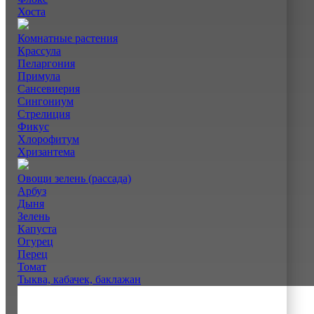
Хоста
Комнатные растения
Крассула
Пеларгония
Примула
Сансевиерия
Сингониум
Стрелиция
Фикус
Хлорофитум
Хризантема
Овощи зелень (рассада)
Арбуз
Дыня
Зелень
Капуста
Огурец
Перец
Томат
Тыква, кабачек, баклажан