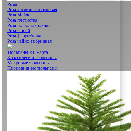
Розы
Роза английско-парковая
Роза Мейян
Роза плетистая
Роза почвопокровная
Роза Спрей
Роза флорибунда
Роза чайно-гибридная
Тюльпаны к 8 марта
Классические тюльпаны
Махровые тюльпаны
Пионовидные тюльпаны