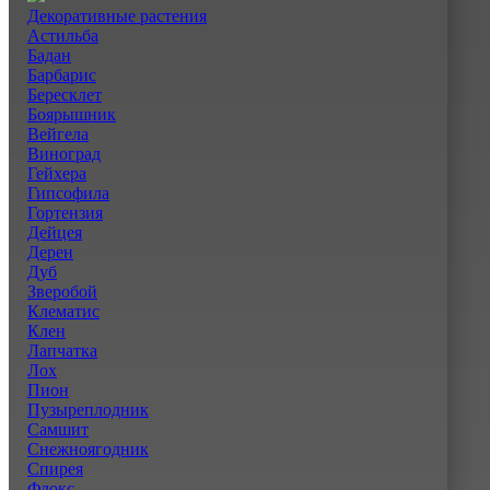
Декоративные растения
Астильба
Бадан
Барбарис
Бересклет
Боярышник
Вейгела
Виноград
Гейхера
Гипсофила
Гортензия
Дейцея
Дерен
Дуб
Зверобой
Клематис
Клен
Лапчатка
Лох
Пион
Пузыреплодник
Самшит
Снежноягодник
Спирея
Флокс