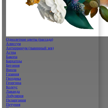
Однолетние цветы (рассада)
Алиссум
Антирринум (львинный зев)
Астра
Бакопа
Бархатцы
Бегония
Виола
Газания
Гвоздика
Георгина
Колеус
Лаванда
Лобулярия
Пеларгония
Петуния