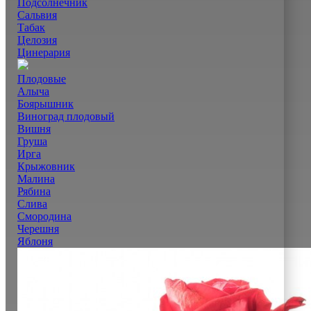
Подсолнечник
Сальвия
Табак
Целозия
Цинерария
Плодовые
Алыча
Боярышник
Виноград плодовый
Вишня
Груша
Ирга
Крыжовник
Малина
Рябина
Слива
Смородина
Черешня
Яблоня