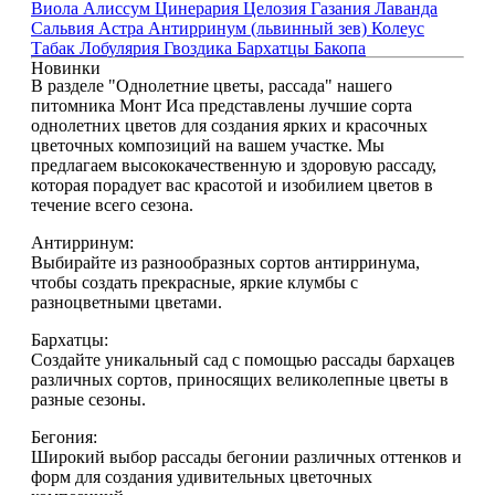
Виола
Алиссум
Цинерария
Целозия
Газания
Лаванда
Сальвия
Астра
Антирринум (львинный зев)
Колеус
Табак
Лобулярия
Гвоздика
Бархатцы
Бакопа
Новинки
В разделе "Однолетние цветы, рассада" нашего
питомника Монт Иса представлены лучшие сорта
однолетних цветов для создания ярких и красочных
цветочных композиций на вашем участке. Мы
предлагаем высококачественную и здоровую рассаду,
которая порадует вас красотой и изобилием цветов в
течение всего сезона.
Антирринум:
Выбирайте из разнообразных сортов антирринума,
чтобы создать прекрасные, яркие клумбы с
разноцветными цветами.
Бархатцы:
Создайте уникальный сад с помощью рассады бархацев
различных сортов, приносящих великолепные цветы в
разные сезоны.
Бегония:
Широкий выбор рассады бегонии различных оттенков и
форм для создания удивительных цветочных