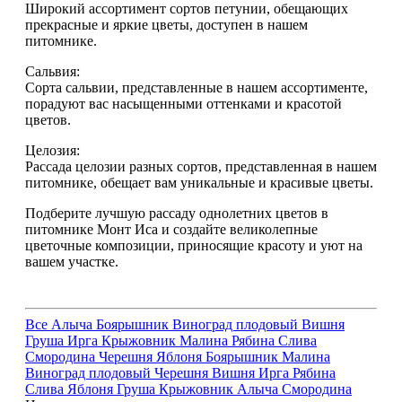
Широкий ассортимент сортов петунии, обещающих
прекрасные и яркие цветы, доступен в нашем
питомнике.
Сальвия:
Сорта сальвии, представленные в нашем ассортименте,
порадуют вас насыщенными оттенками и красотой
цветов.
Целозия:
Рассада целозии разных сортов, представленная в нашем
питомнике, обещает вам уникальные и красивые цветы.
Подберите лучшую рассаду однолетних цветов в
питомнике Монт Иса и создайте великолепные
цветочные композиции, приносящие красоту и уют на
вашем участке.
Все
Алыча
Боярышник
Виноград плодовый
Вишня
Груша
Ирга
Крыжовник
Малина
Рябина
Слива
Смородина
Черешня
Яблоня
Боярышник
Малина
Виноград плодовый
Черешня
Вишня
Ирга
Рябина
Слива
Яблоня
Груша
Крыжовник
Алыча
Смородина