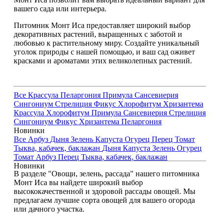
вашего сада или интерьера.
Питомник Монт Иса предоставляет широкий выбор
декоративных растений, выращенных с заботой и
любовью к растительному миру. Создайте уникальный
уголок природы с нашей помощью, и ваш сад оживет
красками и ароматами этих великолепных растений.
Все
Крассула
Пеларгония
Примула
Сансевиерия
Сингониум
Стрелиция
Фикус
Хлорофитум
Хризантема
Крассула
Хлорофитум
Примула
Сансевиерия
Стрелиция
Сингониум
Фикус
Хризантема
Пеларгония
Новинки
Все
Арбуз
Дыня
Зелень
Капуста
Огурец
Перец
Томат
Тыква, кабачек, баклажан
Дыня
Капуста
Зелень
Огурец
Томат
Арбуз
Перец
Тыква, кабачек, баклажан
Новинки
В разделе "Овощи, зелень, рассада" нашего питомника
Монт Иса вы найдете широкий выбор
высококачественной и здоровой рассады овощей. Мы
предлагаем лучшие сорта овощей для вашего огорода
или дачного участка.