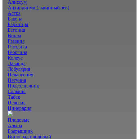
Алиссум
Антирринум (львинный зев)
Астра
Бакопа
Бархатцы
Бегония
Виола
Газания
Гвоздика
Георгина
Колеус
Лаванда
Лобулярия
Пеларгония
Петуния
Подсолнечник
Сальвия
Табак
Целозия
Цинерария
Плодовые
Алыча
Боярышник
Виноград плодовый