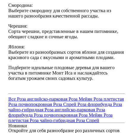
Смородина:
Выберите смородину для собственного участка из
нашего разнообразия качественной рассады.
Черешня:
Сорта черешни, представленные в нашем питомнике,
обещают сладкие и сочные ягоды.
Яблоня:
Выберите из разнообразных сортов яблони для создания
красивого сада с вкусными и ароматными плодами.
Подберите идеальные плодовые деревья для вашего
участка в питомнике Монт Иса и наслаждайтесь
богатым урожаем своих садовых культур.
Все
Роза английско-парковая
Роза Мейян
Роза плетистая
Роза почвопокровная
Роза Спрей
Роза флорибунда
Роза
чайно-гибридная
Роза английско-парковая
Роза
флорибунда
Роза почвопокровная
Роза Мейян
Роза
плетистая
Роза чайно-гибридная
Роза Спрей
Новинки
Откройте для себя разнообразие роз различных сортов