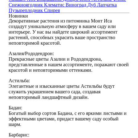
Снежноягодник
Клематис
Виноград
Дуб
Лапчатка
Пузыреплодник
Спирея
Новинки
Декоративные растения из питомника Монт Иса
создадут уникальную атмосферу в вашем саду или
интерьере. У нас вы найдете широкий ассортимент
растений, способных украсить ваше пространство
неповторимой красотой.
Азалия/Рододендрон:
Прекрасные цветы Азалии и Рододендрона,
представленные в нашем ассортименте, поражают своей
красотой и неповторимыми оттенками.
Астильба:
Элегантные и изысканные цветы Астильбы будут
служить украшением вашего сада, создавая
неповторимый ландшафтный дизайн.
Бадан:
Богатый выбор сортов Бадана, с его яркими листьями и
эффектными цветами, придаст вашему саду особый
шарм.
Барбарис: