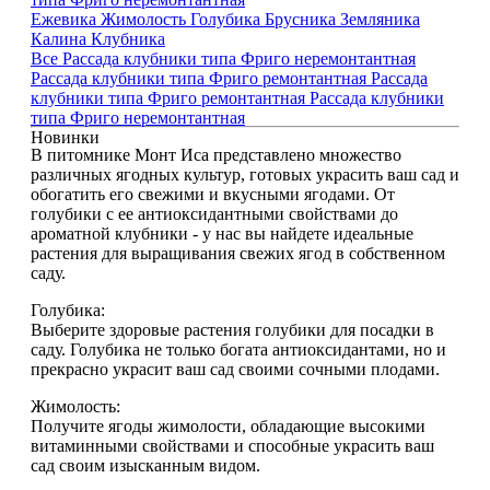
Ежевика
Жимолость
Голубика
Брусника
Земляника
Калина
Клубника
Все
Рассада клубники типа Фриго неремонтантная
Рассада клубники типа Фриго ремонтантная
Рассада
клубники типа Фриго ремонтантная
Рассада клубники
типа Фриго неремонтантная
Новинки
В питомнике Монт Иса представлено множество
различных ягодных культур, готовых украсить ваш сад и
обогатить его свежими и вкусными ягодами. От
голубики с ее антиоксидантными свойствами до
ароматной клубники - у нас вы найдете идеальные
растения для выращивания свежих ягод в собственном
саду.
Голубика:
Выберите здоровые растения голубики для посадки в
саду. Голубика не только богата антиоксидантами, но и
прекрасно украсит ваш сад своими сочными плодами.
Жимолость:
Получите ягоды жимолости, обладающие высокими
витаминными свойствами и способные украсить ваш
сад своим изысканным видом.