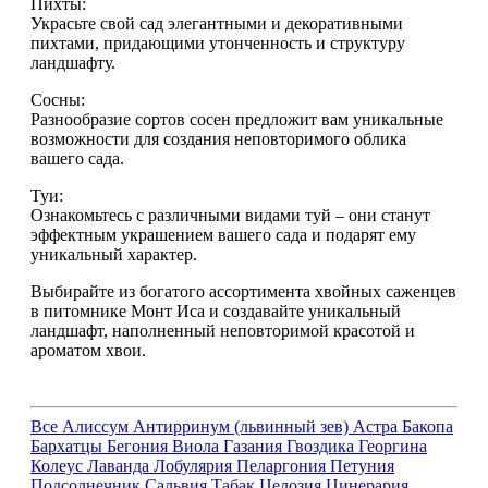
Пихты:
Украсьте свой сад элегантными и декоративными
пихтами, придающими утонченность и структуру
ландшафту.
Сосны:
Разнообразие сортов сосен предложит вам уникальные
возможности для создания неповторимого облика
вашего сада.
Туи:
Ознакомьтесь с различными видами туй – они станут
эффектным украшением вашего сада и подарят ему
уникальный характер.
Выбирайте из богатого ассортимента хвойных саженцев
в питомнике Монт Иса и создавайте уникальный
ландшафт, наполненный неповторимой красотой и
ароматом хвои.
Все
Алиссум
Антирринум (львинный зев)
Астра
Бакопа
Бархатцы
Бегония
Виола
Газания
Гвоздика
Георгина
Колеус
Лаванда
Лобулярия
Пеларгония
Петуния
Подсолнечник
Сальвия
Табак
Целозия
Цинерария