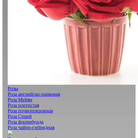
Розы
Роза английско-парковая
Роза Мейян
Роза плетистая
Роза почвопокровная
Роза Спрей
Роза флорибунда
Роза чайно-гибридная