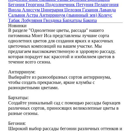
Бегония
Георгина
Подсолнечник
Петуния
Пеларгония
Виола
Алиссум
Цинерария
Целозия
Газания
Лаванда
Сальвия
Астра
Антирринум (львинный зев)
Колеус
Табак
Лобулярия
Гвоздика
Бархатцы
Бакопа
Новинки
В разделе "Однолетние цветы, рассада" нашего
питомника Монт Иса представлены лучшие сорта
однолетних цветов для создания ярких и красочных
цветочных композиций на вашем участке. Мы
предлагаем высококачественную и здоровую рассаду,
которая порадует вас красотой и изобилием цветов в
течение всего сезона.
Антирринум:
Выбирайте из разнообразных сортов антирринума,
чтобы создать прекрасные, яркие клумбы с
разноцветными цветами.
Бархатцы:
Создайте уникальный сад с помощью рассады бархацев
различных сортов, приносящих великолепные цветы в
разные сезоны.
Бегония:
Широкий выбор рассады бегонии различных оттенков и