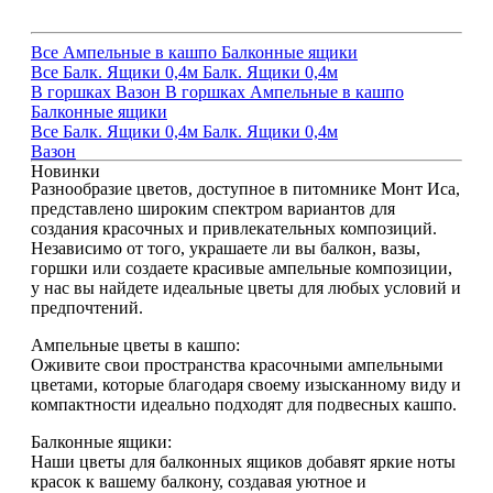
Все
Ампельные в кашпо
Балконные ящики
Все
Балк. Ящики 0,4м
Балк. Ящики 0,4м
В горшках
Вазон
В горшках
Ампельные в кашпо
Балконные ящики
Все
Балк. Ящики 0,4м
Балк. Ящики 0,4м
Вазон
Новинки
Разнообразие цветов, доступное в питомнике Монт Иса,
представлено широким спектром вариантов для
создания красочных и привлекательных композиций.
Независимо от того, украшаете ли вы балкон, вазы,
горшки или создаете красивые ампельные композиции,
у нас вы найдете идеальные цветы для любых условий и
предпочтений.
Ампельные цветы в кашпо:
Оживите свои пространства красочными ампельными
цветами, которые благодаря своему изысканному виду и
компактности идеально подходят для подвесных кашпо.
Балконные ящики:
Наши цветы для балконных ящиков добавят яркие ноты
красок к вашему балкону, создавая уютное и