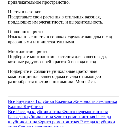
привлекательное пространство.
Цветы в вазонах:
Представьте свои растения в стильных вазонах,
придающих им элегантность и выразительность.
Горшочные цветы:
Изысканные цветы в горшках сделают ваш дом и сад
красочными и привлекательными.
Многолетние цветы:
Подберите многолетние растения для вашего сада,
которые радуют своей красотой из года в год.
Подберите и создайте уникальные цветочные
композиции для вашего дома и сада с помощью
разнообразия цветов в питомнике Монт Иса.
Все
Брусника
Голубика
Ежевика
Жимолость
Земляника
Калина
Клубника
Все
Рассада клубники типа Фриго неремонтантная
Рассада клубники типа Фриго ремонтантная
Рассада
клубники типа Фриго ремонтантная
Рассада клубники
типа Фриго неремонтантная