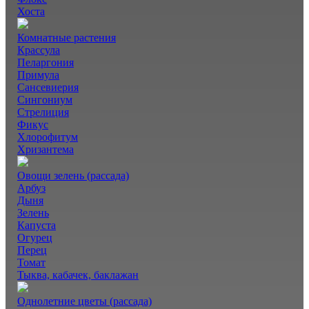
Хоста
Комнатные растения
Крассула
Пеларгония
Примула
Сансевиерия
Сингониум
Стрелиция
Фикус
Хлорофитум
Хризантема
Овощи зелень (рассада)
Арбуз
Дыня
Зелень
Капуста
Огурец
Перец
Томат
Тыква, кабачек, баклажан
Однолетние цветы (рассада)