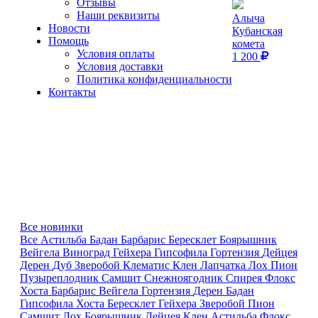
Отзывы
Наши реквизиты
Алыча
Новости
Кубанская
Помощь
комета
Условия оплаты
1 200
Условия доставки
Политика конфиденциальности
Контакты
Все новинки
Все
Астильба
Бадан
Барбарис
Бересклет
Боярышник
Вейгела
Виноград
Гейхера
Гипсофила
Гортензия
Дейцея
Дерен
Дуб
Зверобой
Клематис
Клен
Лапчатка
Лох
Пион
Пузыреплодник
Самшит
Снежноягодник
Спирея
Флокс
Хоста
Барбарис
Вейгела
Гортензия
Дерен
Бадан
Гипсофила
Хоста
Бересклет
Гейхера
Зверобой
Пион
Самшит
Лох
Боярышник
Дейцея
Клен
Астильба
Флокс