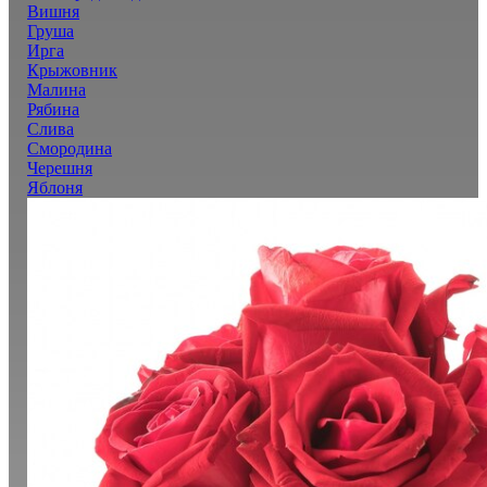
Вишня
Груша
Ирга
Крыжовник
Малина
Рябина
Слива
Смородина
Черешня
Яблоня