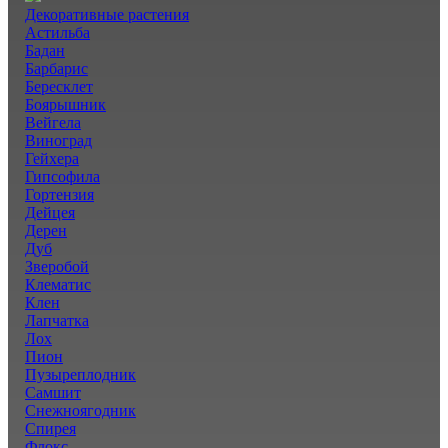
Декоративные растения
Астильба
Бадан
Барбарис
Бересклет
Боярышник
Вейгела
Виноград
Гейхера
Гипсофила
Гортензия
Дейцея
Дерен
Дуб
Зверобой
Клематис
Клен
Лапчатка
Лох
Пион
Пузыреплодник
Самшит
Снежноягодник
Спирея
Флокс