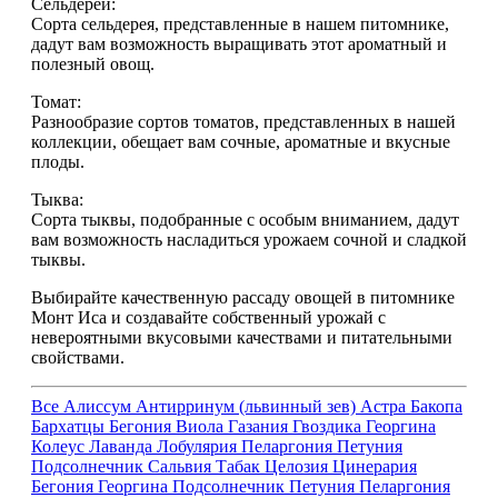
Сельдерей:
Сорта сельдерея, представленные в нашем питомнике,
дадут вам возможность выращивать этот ароматный и
полезный овощ.
Томат:
Разнообразие сортов томатов, представленных в нашей
коллекции, обещает вам сочные, ароматные и вкусные
плоды.
Тыква:
Сорта тыквы, подобранные с особым вниманием, дадут
вам возможность насладиться урожаем сочной и сладкой
тыквы.
Выбирайте качественную рассаду овощей в питомнике
Монт Иса и создавайте собственный урожай с
невероятными вкусовыми качествами и питательными
свойствами.
Все
Алиссум
Антирринум (львинный зев)
Астра
Бакопа
Бархатцы
Бегония
Виола
Газания
Гвоздика
Георгина
Колеус
Лаванда
Лобулярия
Пеларгония
Петуния
Подсолнечник
Сальвия
Табак
Целозия
Цинерария
Бегония
Георгина
Подсолнечник
Петуния
Пеларгония