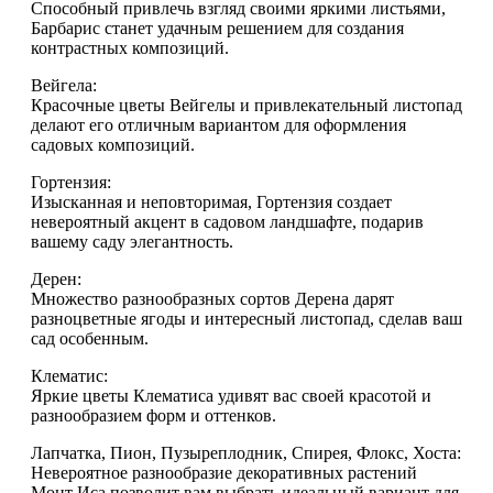
Способный привлечь взгляд своими яркими листьями,
Барбарис станет удачным решением для создания
контрастных композиций.
Вейгела:
Красочные цветы Вейгелы и привлекательный листопад
делают его отличным вариантом для оформления
садовых композиций.
Гортензия:
Изысканная и неповторимая, Гортензия создает
невероятный акцент в садовом ландшафте, подарив
вашему саду элегантность.
Дерен:
Множество разнообразных сортов Дерена дарят
разноцветные ягоды и интересный листопад, сделав ваш
сад особенным.
Клематис:
Яркие цветы Клематиса удивят вас своей красотой и
разнообразием форм и оттенков.
Лапчатка, Пион, Пузыреплодник, Спирея, Флокс, Хоста:
Невероятное разнообразие декоративных растений
Монт Иса позволит вам выбрать идеальный вариант для