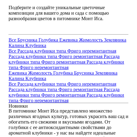
Подберите и создайте уникальные цветочные
композиции для вашего дома и сада с помощью
разнообразия цветов в питомнике Монт Иса.
Все
Брусника
Голубика
Ежевика
Жимолость
Земляника
Калина
Клубника
Все
Рассада клубники типа Фриго неремонтантная
Рассада клубники типа Фриго ремонтантная
Рассада
клубники типа Фриго ремонтантная
Рассада клубники
типа Фриго неремонтантная
Ежевика
Жимолость
Голубика
Брусника
Земляника
Калина
Клубника
Все
Рассада клубники типа Фриго неремонтантная
Рассада клубники типа Фриго ремонтантная
Рассада
клубники типа Фриго ремонтантная
Рассада клубники
типа Фриго неремонтантная
Новинки
В питомнике Монт Иса представлено множество
различных ягодных культур, готовых украсить ваш сад и
обогатить его свежими и вкусными ягодами. От
голубики с ее антиоксидантными свойствами до
ароматной клубники - у нас вы найдете идеальные