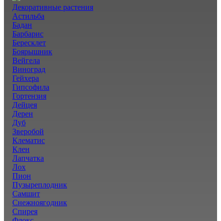
Декоративные растения
Астильба
Бадан
Барбарис
Бересклет
Боярышник
Вейгела
Виноград
Гейхера
Гипсофила
Гортензия
Дейцея
Дерен
Дуб
Зверобой
Клематис
Клен
Лапчатка
Лох
Пион
Пузыреплодник
Самшит
Снежноягодник
Спирея
Флокс