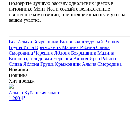
Подберите лучшую рассаду однолетних цветов в
питомнике Монт Иса и создайте великолепные
цветочные композиции, приносящие красоту и уют на
вашем участке.
Все
Алыча
Боярышник
Виноград плодовый
Вишня
Груша
Ирга
Крыжовник
Малина
Рябина
Слива
Смородина
Черешня
Яблоня
Боярышник
Малина
Виноград плодовый
Черешня
Вишня
Ирга
Рябина
Слива
Яблоня
Груша
Крыжовник
Алыча
Смородина
Новинки
Новинка
Хит продаж
Алыча Кубанская комета
1 200