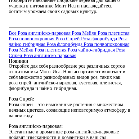
Подберите идеальные плодовые деревья для вашего
участка в питомнике Монт Иса и наслаждайтесь
богатым урожаем своих садовых культур.
Все
Роза английско-парковая
Роза Мейян
Роза плетистая
Роза почвопокровная
Роза Спрей
Роза флорибунда
Роза
чайно-гибридная
Роза флорибунда
Роза почвопокровная
Роза Мейян
Роза плетистая
Роза чайно-гибридная
Роза
Спрей
Роза английско-парковая
Новинки
Откройте для себя разнообразие роз различных сортов
от питомника Монт Иса. Наш ассортимент включает в
себя множество разнообразных видов роз, таких как
роза спрей, английско-парковая, кустовая, плетистая,
флорибунда и чайно-гибридная.
Роза Спрей:
Розы спрей – это изысканные растения с множеством
нежных цветков, создающие неповторимую атмосферу в
вашем саду.
Роза английско-парковая:
Элегантные и ароматные розы английско-парковые
добавят изысканности и романтики в ваш сад.