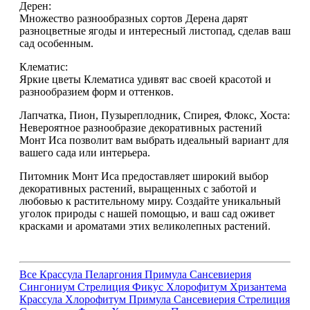
Дерен:
Множество разнообразных сортов Дерена дарят
разноцветные ягоды и интересный листопад, сделав ваш
сад особенным.
Клематис:
Яркие цветы Клематиса удивят вас своей красотой и
разнообразием форм и оттенков.
Лапчатка, Пион, Пузыреплодник, Спирея, Флокс, Хоста:
Невероятное разнообразие декоративных растений
Монт Иса позволит вам выбрать идеальный вариант для
вашего сада или интерьера.
Питомник Монт Иса предоставляет широкий выбор
декоративных растений, выращенных с заботой и
любовью к растительному миру. Создайте уникальный
уголок природы с нашей помощью, и ваш сад оживет
красками и ароматами этих великолепных растений.
Все
Крассула
Пеларгония
Примула
Сансевиерия
Сингониум
Стрелиция
Фикус
Хлорофитум
Хризантема
Крассула
Хлорофитум
Примула
Сансевиерия
Стрелиция