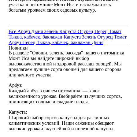
участка в питомнике Монт Иса и наслаждайтесь
богатым урожаем своих садовых культур.
Все
Арбуз
Дыня
Зелень
Капуста
Огурец
Перец
Томат
Тыква, кабачек, баклажан
Капуста
Зелень
Огурец
Томат
Арбуз
Перец
Тыква, кабачек, баклажан
Дыня
Новинки
В разделе "Овощи, зелень, рассада" нашего питомника
Монт Иса вы найдете широкий выбор
высококачественной и здоровой рассады овощей. Мы
предлагаем лучшие сорта овощей для вашего огорода
или дачного участка.
Арбуз:
Каждый арбуз в нашем питомнике — залог
великолепного урожая. Выбирайте из лучших сортов,
приносящих сочные и сладкие плоды.
Капуста:
Широкий выбор сортов капусты для различных
климатических условий. Наши саженцы обещают
высокие урожаи вкуснейшей и полезной капусты.