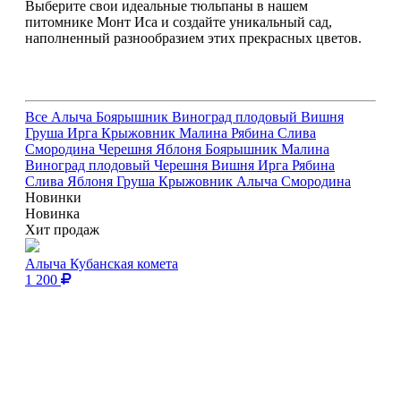
Выберите свои идеальные тюльпаны в нашем
питомнике Монт Иса и создайте уникальный сад,
наполненный разнообразием этих прекрасных цветов.
Все
Алыча
Боярышник
Виноград плодовый
Вишня
Груша
Ирга
Крыжовник
Малина
Рябина
Слива
Смородина
Черешня
Яблоня
Боярышник
Малина
Виноград плодовый
Черешня
Вишня
Ирга
Рябина
Слива
Яблоня
Груша
Крыжовник
Алыча
Смородина
Новинки
Новинка
Хит продаж
Алыча Кубанская комета
1 200