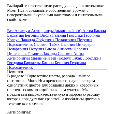
Выбирайте качественную рассаду овощей в питомнике
Монт Иса и создавайте собственный урожай с
невероятными вкусовыми качествами и питательными
свойствами.
Все
Алиссум
Антирринум (львинный зев)
Астра
Бакопа
Бархатцы
Бегония
Виола
Газания
Гвоздика
Георгина
Колеус
Лаванда
Лобулярия
Пеларгония
Петуния
Подсолнечник
Сальвия
Табак
Целозия
Цинерария
Пеларгония
Петуния
Виола
Алиссум
Целозия
Цинерария
Газания
Лаванда
Сальвия
Астра
Антирринум (львинный зев)
Колеус
Табак
Лобулярия
Гвоздика
Бархатцы
Бакопа
Бегония
Георгина
Подсолнечник
Новинки
В разделе "Однолетние цветы, рассада" нашего
питомника Монт Иса представлены лучшие сорта
однолетних цветов для создания ярких и красочных
цветочных композиций на вашем участке. Мы
предлагаем высококачественную и здоровую рассаду,
которая порадует вас красотой и изобилием цветов в
течение всего сезона.
Антирринум: