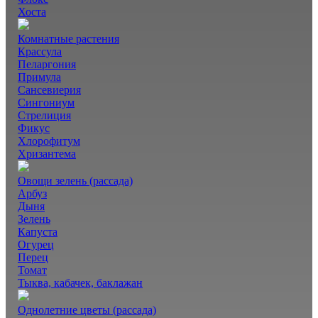
Хоста
Комнатные растения
Крассула
Пеларгония
Примула
Сансевиерия
Сингониум
Стрелиция
Фикус
Хлорофитум
Хризантема
Овощи зелень (рассада)
Арбуз
Дыня
Зелень
Капуста
Огурец
Перец
Томат
Тыква, кабачек, баклажан
Однолетние цветы (рассада)