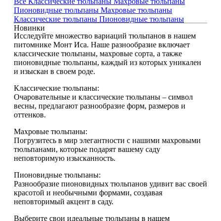
Все
Классические тюльпаны
Махровые тюльпаны
Пионовидные тюльпаны
Махровые тюльпаны
Классические тюльпаны
Пионовидные тюльпаны
Новинки
Исследуйте множество вариаций тюльпанов в нашем
питомнике Монт Иса. Наше разнообразие включает
классические тюльпаны, махровые сорта, а также
пионовидные тюльпаны, каждый из которых уникален
и изыскан в своем роде.
Классические тюльпаны:
Очаровательные и классические тюльпаны – символ
весны, предлагают разнообразие форм, размеров и
оттенков.
Махровые тюльпаны:
Погрузитесь в мир элегантности с нашими махровыми
тюльпанами, которые подарят вашему саду
неповторимую изысканность.
Пионовидные тюльпаны:
Разнообразие пионовидных тюльпанов удивит вас своей
красотой и необычными формами, создавая
неповторимый акцент в саду.
Выберите свои идеальные тюльпаны в нашем