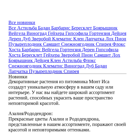
Все новинки
Все
Астильба
Бадан
Барбарис
Бересклет
Боярышник
Вейгела
Виноград
Гейхера
Гипсофила
Гортензия
Дейцея
Дерен
Дуб
Зверобой
Клематис
Клен
Лапчатка
Лох
Пион
Пузыреплодник
Самшит
Снежноягодник
Спирея
Флокс
Хоста
Барбарис
Вейгела
Гортензия
Дерен
Гипсофила
Хоста
Бересклет
Гейхера
Зверобой
Пион
Самшит
Лох
Боярышник
Дейцея
Клен
Астильба
Флокс
Снежноягодник
Клематис
Виноград
Дуб
Бадан
Лапчатка
Пузыреплодник
Спирея
Новинки
Декоративные растения из питомника Монт Иса
создадут уникальную атмосферу в вашем саду или
интерьере. У нас вы найдете широкий ассортимент
растений, способных украсить ваше пространство
неповторимой красотой.
Азалия/Рододендрон:
Прекрасные цветы Азалии и Рододендрона,
представленные в нашем ассортименте, поражают своей
красотой и неповторимыми оттенками.