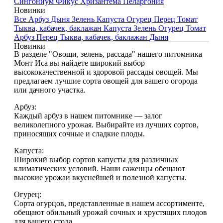
Сингониум
Фикус
Хризантема
Пеларгония
Новинки
Все
Арбуз
Дыня
Зелень
Капуста
Огурец
Перец
Томат
Тыква, кабачек, баклажан
Капуста
Зелень
Огурец
Томат
Арбуз
Перец
Тыква, кабачек, баклажан
Дыня
Новинки
В разделе "Овощи, зелень, рассада" нашего питомника
Монт Иса вы найдете широкий выбор
высококачественной и здоровой рассады овощей. Мы
предлагаем лучшие сорта овощей для вашего огорода
или дачного участка.
Арбуз:
Каждый арбуз в нашем питомнике — залог
великолепного урожая. Выбирайте из лучших сортов,
приносящих сочные и сладкие плоды.
Капуста:
Широкий выбор сортов капусты для различных
климатических условий. Наши саженцы обещают
высокие урожаи вкуснейшей и полезной капусты.
Огурец:
Сорта огурцов, представленные в нашем ассортименте,
обещают обильный урожай сочных и хрустящих плодов
для вашего стола.