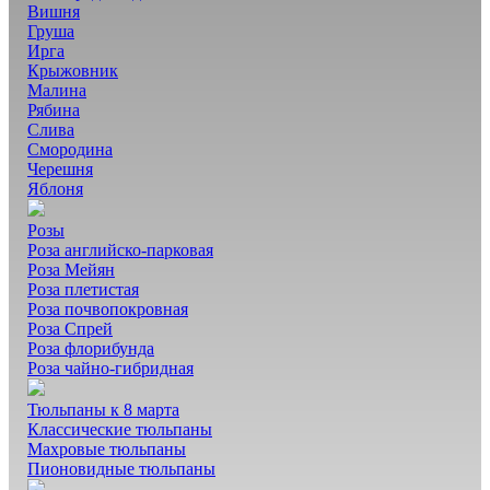
Вишня
Груша
Ирга
Крыжовник
Малина
Рябина
Слива
Смородина
Черешня
Яблоня
Розы
Роза английско-парковая
Роза Мейян
Роза плетистая
Роза почвопокровная
Роза Спрей
Роза флорибунда
Роза чайно-гибридная
Тюльпаны к 8 марта
Классические тюльпаны
Махровые тюльпаны
Пионовидные тюльпаны