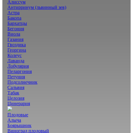
Алиссум
Антирринум (львинный зев)
Астра
Бакопа
Бархатцы
Бегония
Виола
Газания
Гвоздика
Георгина
Колеус
Лаванда
Лобулярия
Пеларгония
Петуния
Подсолнечник
Сальвия
Табак
Целозия
Цинерария
Плодовые
Алыча
Боярышник
Виноград плодовый