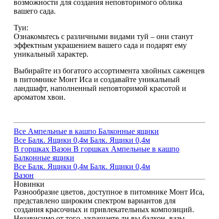
возможности для создания неповторимого облика
вашего сада.
Туи:
Ознакомьтесь с различными видами туй – они станут
эффектным украшением вашего сада и подарят ему
уникальный характер.
Выбирайте из богатого ассортимента хвойных саженцев
в питомнике Монт Иса и создавайте уникальный
ландшафт, наполненный неповторимой красотой и
ароматом хвои.
Все
Ампельные в кашпо
Балконные ящики
Все
Балк. Ящики 0,4м
Балк. Ящики 0,4м
В горшках
Вазон
В горшках
Ампельные в кашпо
Балконные ящики
Все
Балк. Ящики 0,4м
Балк. Ящики 0,4м
Вазон
Новинки
Разнообразие цветов, доступное в питомнике Монт Иса,
представлено широким спектром вариантов для
создания красочных и привлекательных композиций.
Независимо от того, украшаете ли вы балкон, вазы,