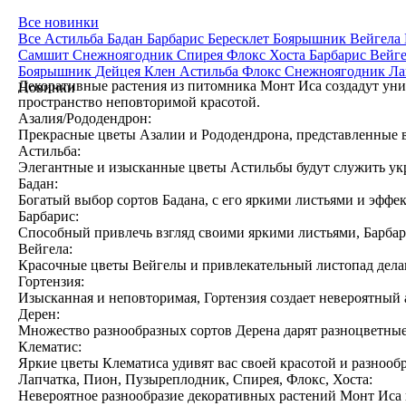
Все новинки
Все
Астильба
Бадан
Барбарис
Бересклет
Боярышник
Вейгела
Самшит
Снежноягодник
Спирея
Флокс
Хоста
Барбарис
Вейг
Боярышник
Дейцея
Клен
Астильба
Флокс
Снежноягодник
Ла
Декоративные растения из питомника Монт Иса создадут уни
Новинки
пространство неповторимой красотой.
Азалия/Рододендрон:
Прекрасные цветы Азалии и Рододендрона, представленные 
Астильба:
Элегантные и изысканные цветы Астильбы будут служить ук
Бадан:
Богатый выбор сортов Бадана, с его яркими листьями и эфф
Барбарис:
Способный привлечь взгляд своими яркими листьями, Барбар
Вейгела:
Красочные цветы Вейгелы и привлекательный листопад дела
Гортензия:
Изысканная и неповторимая, Гортензия создает невероятный 
Дерен:
Множество разнообразных сортов Дерена дарят разноцветные
Клематис:
Яркие цветы Клематиса удивят вас своей красотой и разнооб
Лапчатка, Пион, Пузыреплодник, Спирея, Флокс, Хоста:
Невероятное разнообразие декоративных растений Монт Иса п