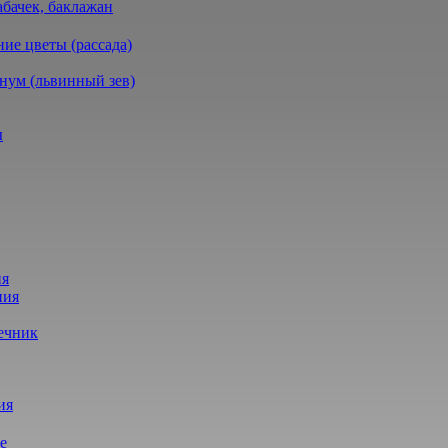
абачек, баклажан
ие цветы (рассада)
нум (львинный зев)
ы
ия
ния
ечник
ия
е