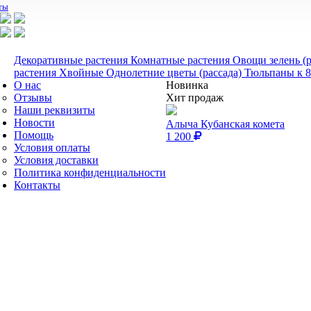
ты
Декоративные растения
Комнатные растения
Овощи зелень (
растения
Хвойные
Однолетние цветы (рассада)
Тюльпаны к 8
О нас
Новинка
Отзывы
Хит продаж
Наши реквизиты
Новости
Алыча Кубанская комета
Помощь
1 200
Условия оплаты
Условия доставки
Политика конфиденциальности
Контакты