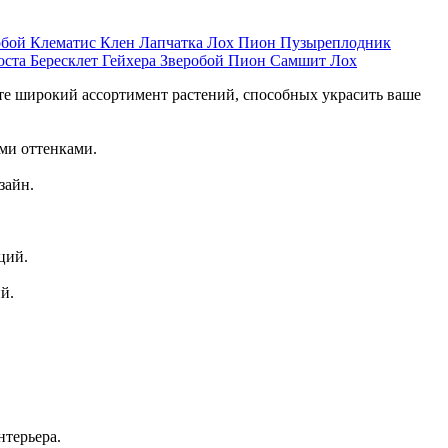
обой
Клематис
Клен
Лапчатка
Лох
Пион
Пузыреплодник
оста
Бересклет
Гейхера
Зверобой
Пион
Самшит
Лох
те широкий ассортимент растений, способных украсить ваше
ми оттенками.
зайн.
ций.
й.
.
нтерьера.