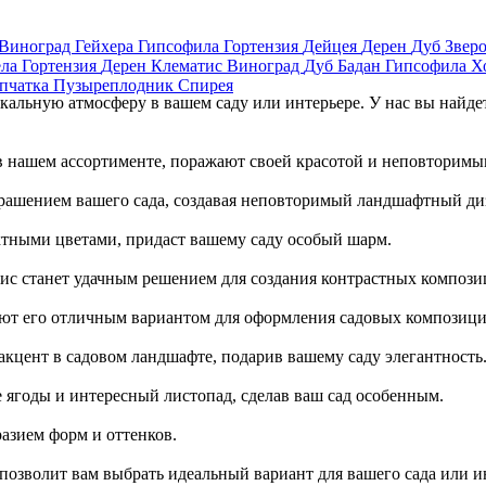
Виноград
Гейхера
Гипсофила
Гортензия
Дейцея
Дерен
Дуб
Звер
ела
Гортензия
Дерен
Клематис
Виноград
Дуб
Бадан
Гипсофила
Х
пчатка
Пузыреплодник
Спирея
кальную атмосферу в вашем саду или интерьере. У нас вы найде
в нашем ассортименте, поражают своей красотой и неповторимы
рашением вашего сада, создавая неповторимый ландшафтный ди
ектными цветами, придаст вашему саду особый шарм.
ис станет удачным решением для создания контрастных компози
ют его отличным вариантом для оформления садовых композици
акцент в садовом ландшафте, подарив вашему саду элегантность
 ягоды и интересный листопад, сделав ваш сад особенным.
разием форм и оттенков.
озволит вам выбрать идеальный вариант для вашего сада или и