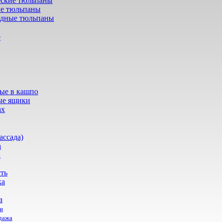
еские тюльпаны
е тюльпаны
дные тюльпаны
е
ые в кашпо
ые ящики
ах
ассада)
а
а
ть
ка
а
и
дажа