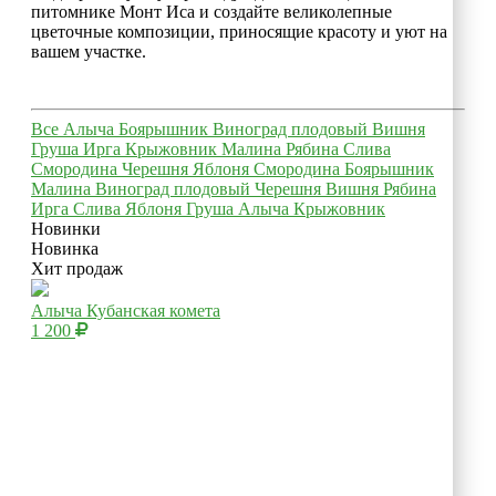
питомнике Монт Иса и создайте великолепные
цветочные композиции, приносящие красоту и уют на
вашем участке.
Все
Алыча
Боярышник
Виноград плодовый
Вишня
Груша
Ирга
Крыжовник
Малина
Рябина
Слива
Смородина
Черешня
Яблоня
Смородина
Боярышник
Малина
Виноград плодовый
Черешня
Вишня
Рябина
Ирга
Слива
Яблоня
Груша
Алыча
Крыжовник
Новинки
Новинка
Хит продаж
Алыча Кубанская комета
1 200