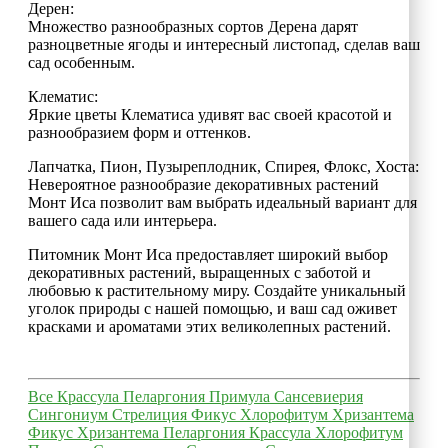
Дерен:
Множество разнообразных сортов Дерена дарят
разноцветные ягоды и интересный листопад, сделав ваш
сад особенным.
Клематис:
Яркие цветы Клематиса удивят вас своей красотой и
разнообразием форм и оттенков.
Лапчатка, Пион, Пузыреплодник, Спирея, Флокс, Хоста:
Невероятное разнообразие декоративных растений
Монт Иса позволит вам выбрать идеальный вариант для
вашего сада или интерьера.
Питомник Монт Иса предоставляет широкий выбор
декоративных растений, выращенных с заботой и
любовью к растительному миру. Создайте уникальный
уголок природы с нашей помощью, и ваш сад оживет
красками и ароматами этих великолепных растений.
Все
Крассула
Пеларгония
Примула
Сансевиерия
Сингониум
Стрелиция
Фикус
Хлорофитум
Хризантема
Фикус
Хризантема
Пеларгония
Крассула
Хлорофитум