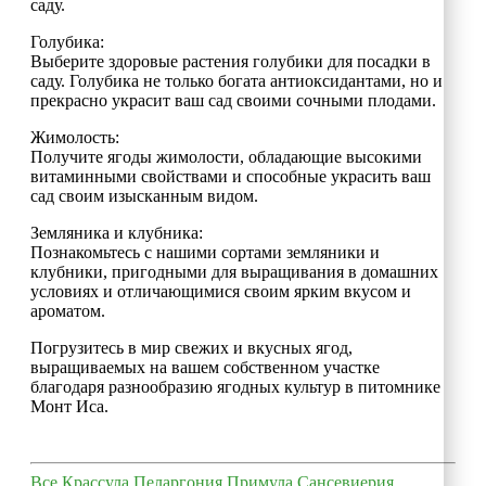
саду.
Голубика:
Выберите здоровые растения голубики для посадки в
саду. Голубика не только богата антиоксидантами, но и
прекрасно украсит ваш сад своими сочными плодами.
Жимолость:
Получите ягоды жимолости, обладающие высокими
витаминными свойствами и способные украсить ваш
сад своим изысканным видом.
Земляника и клубника:
Познакомьтесь с нашими сортами земляники и
клубники, пригодными для выращивания в домашних
условиях и отличающимися своим ярким вкусом и
ароматом.
Погрузитесь в мир свежих и вкусных ягод,
выращиваемых на вашем собственном участке
благодаря разнообразию ягодных культур в питомнике
Монт Иса.
Все
Крассула
Пеларгония
Примула
Сансевиерия