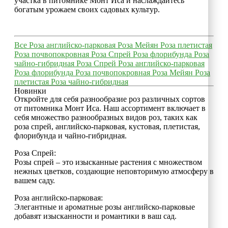
участка в питомнике Монт Иса и наслаждайтесь
богатым урожаем своих садовых культур.
Все
Роза английско-парковая
Роза Мейян
Роза плетистая
Роза почвопокровная
Роза Спрей
Роза флорибунда
Роза
чайно-гибридная
Роза Спрей
Роза английско-парковая
Роза флорибунда
Роза почвопокровная
Роза Мейян
Роза
плетистая
Роза чайно-гибридная
Новинки
Откройте для себя разнообразие роз различных сортов
от питомника Монт Иса. Наш ассортимент включает в
себя множество разнообразных видов роз, таких как
роза спрей, английско-парковая, кустовая, плетистая,
флорибунда и чайно-гибридная.
Роза Спрей:
Розы спрей – это изысканные растения с множеством
нежных цветков, создающие неповторимую атмосферу в
вашем саду.
Роза английско-парковая:
Элегантные и ароматные розы английско-парковые
добавят изысканности и романтики в ваш сад.