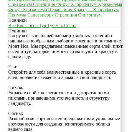
Сингониум
Стрелиция
Фикус
Хлорофитум
Хризантема
Фикус
Хризантема
Пеларгония
Крассула
Хлорофитум
Примула
Сансевиерия
Стрелиция
Сингониум
Новинки
Все
Ель
Сосна
Туя
Туя
Ель
Сосна
Новинки
Погрузитесь в волшебный мир хвойных растений с
нашим разнообразным выбором саженцев в питомнике
Монт Иса. Мы предлагаем изысканные сорта елей, пихт,
сосен и туй, которые помогут создать уют и красоту в
вашем саду.
Ели:
Откройте для себя величественные и красивые сорта
елей, добавьте свежесть и аромат в свой ландшафт.
Пихты:
Украсьте свой сад элегантными и декоративными
пихтами, придающими утонченность и структуру
ландшафту.
Сосны:
Разнообразие сортов сосен предложит вам уникальные
возможности для создания неповторимого облика
вашего сада.