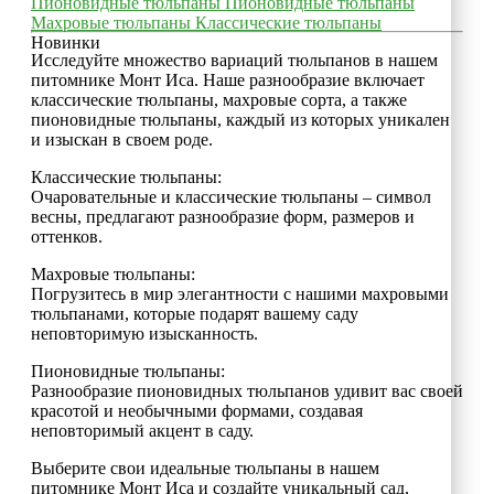
Пионовидные тюльпаны
Пионовидные тюльпаны
Махровые тюльпаны
Классические тюльпаны
Новинки
Исследуйте множество вариаций тюльпанов в нашем
питомнике Монт Иса. Наше разнообразие включает
классические тюльпаны, махровые сорта, а также
пионовидные тюльпаны, каждый из которых уникален
и изыскан в своем роде.
Классические тюльпаны:
Очаровательные и классические тюльпаны – символ
весны, предлагают разнообразие форм, размеров и
оттенков.
Махровые тюльпаны:
Погрузитесь в мир элегантности с нашими махровыми
тюльпанами, которые подарят вашему саду
неповторимую изысканность.
Пионовидные тюльпаны:
Разнообразие пионовидных тюльпанов удивит вас своей
красотой и необычными формами, создавая
неповторимый акцент в саду.
Выберите свои идеальные тюльпаны в нашем
питомнике Монт Иса и создайте уникальный сад,