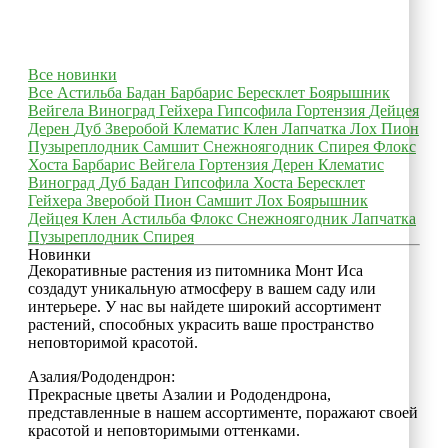
Все новинки
Все
Астильба
Бадан
Барбарис
Бересклет
Боярышник
Вейгела
Виноград
Гейхера
Гипсофила
Гортензия
Дейцея
Дерен
Дуб
Зверобой
Клематис
Клен
Лапчатка
Лох
Пион
Пузыреплодник
Самшит
Снежноягодник
Спирея
Флокс
Хоста
Барбарис
Вейгела
Гортензия
Дерен
Клематис
Виноград
Дуб
Бадан
Гипсофила
Хоста
Бересклет
Гейхера
Зверобой
Пион
Самшит
Лох
Боярышник
Дейцея
Клен
Астильба
Флокс
Снежноягодник
Лапчатка
Пузыреплодник
Спирея
Новинки
Декоративные растения из питомника Монт Иса
создадут уникальную атмосферу в вашем саду или
интерьере. У нас вы найдете широкий ассортимент
растений, способных украсить ваше пространство
неповторимой красотой.
Азалия/Рододендрон:
Прекрасные цветы Азалии и Рододендрона,
представленные в нашем ассортименте, поражают своей
красотой и неповторимыми оттенками.