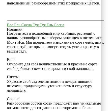
наполненный разнообразием этих прекрасных цветов.
Все
Ель
Сосна
Туя
Туя
Ель
Сосна
Новинки
Погрузитесь в волшебный мир хвойных растений с
нашим разнообразным выбором саженцев в питомнике
Монт Иса. Мы предлагаем изысканные сорта елей, пихт,
сосен и туй, которые помогут создать уют и красоту в
вашем саду.
Ели:
Откройте для себя величественные и красивые сорта
елей, добавьте свежесть и аромат в свой ландшафт.
Пихты:
Украсьте свой сад элегантными и декоративными
пихтами, придающими утонченность и структуру
ландшафту.
Сосны:
Разнообразие сортов сосен предложит вам уникальные
возможности для создания неповторимого облика