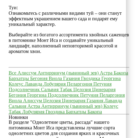
Туи:
Ознакомьтесь с различными видами туй – они станут
эффектным украшением вашего сада и подарят ему
уникальный характер.
Выбирайте из богатого ассортимента хвойных саженцев
в питомнике Монт Иса и создавайте уникальный
ландшафт, наполненный неповторимой красотой и
ароматом хвои.
Все
Алиссум
Антирринум (львинный зев)
Астра
Бакопа
Бархатцы
Бегония
Виола
Газания
Гвоздика
Георгина
Колеус
Лаванда
Лобулярия
Пеларгония
Петуния
Подсолнечник
Сальвия
Табак
Целозия
Цинерария
Бегония
Георгина
Подсолнечник
Петуния
Пеларгония
Виола
Алиссум
Целозия
Цинерария
Газания
Лаванда
Сальвия
Астра
Антирринум (львинный зев)
Колеус
Табак
Лобулярия
Гвоздика
Бархатцы
Бакопа
Новинки
В разделе "Однолетние цветы, рассада" нашего
питомника Монт Иса представлены лучшие сорта
однолетних цветов для создания ярких и красочных