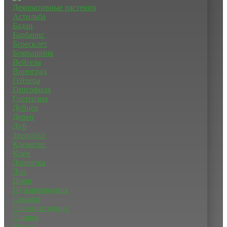
Декоративные растения
Астильба
Бадан
Барбарис
Бересклет
Боярышник
Вейгела
Виноград
Гейхера
Гипсофила
Гортензия
Дейцея
Дерен
Дуб
Зверобой
Клематис
Клен
Лапчатка
Лох
Пион
Пузыреплодник
Самшит
Снежноягодник
Спирея
Флокс