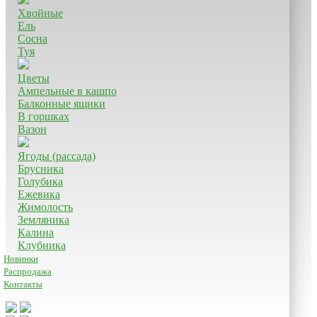
Хвойные
Ель
Сосна
Туя
Цветы
Ампельные в кашпо
Балконные ящики
В горшках
Вазон
Ягоды (рассада)
Брусника
Голубика
Ежевика
Жимолость
Земляника
Калина
Клубника
Новинки
Распродажа
Контакты