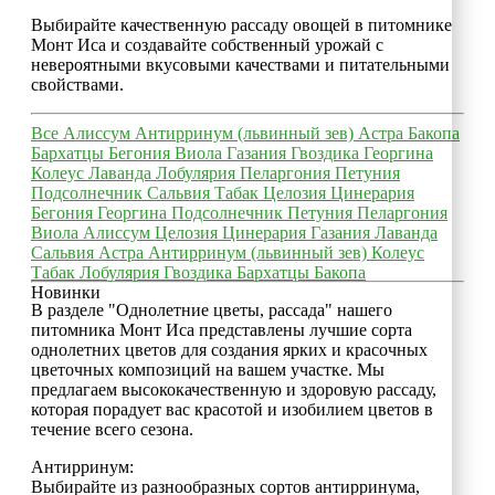
Выбирайте качественную рассаду овощей в питомнике
Монт Иса и создавайте собственный урожай с
невероятными вкусовыми качествами и питательными
свойствами.
Все
Алиссум
Антирринум (львинный зев)
Астра
Бакопа
Бархатцы
Бегония
Виола
Газания
Гвоздика
Георгина
Колеус
Лаванда
Лобулярия
Пеларгония
Петуния
Подсолнечник
Сальвия
Табак
Целозия
Цинерария
Бегония
Георгина
Подсолнечник
Петуния
Пеларгония
Виола
Алиссум
Целозия
Цинерария
Газания
Лаванда
Сальвия
Астра
Антирринум (львинный зев)
Колеус
Табак
Лобулярия
Гвоздика
Бархатцы
Бакопа
Новинки
В разделе "Однолетние цветы, рассада" нашего
питомника Монт Иса представлены лучшие сорта
однолетних цветов для создания ярких и красочных
цветочных композиций на вашем участке. Мы
предлагаем высококачественную и здоровую рассаду,
которая порадует вас красотой и изобилием цветов в
течение всего сезона.
Антирринум:
Выбирайте из разнообразных сортов антирринума,