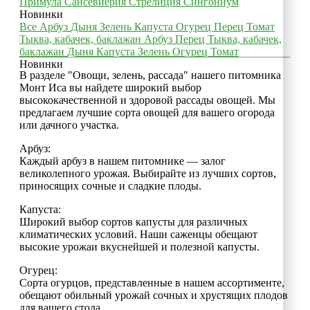
Примула
Сансевиерия
Стрелиция
Сингониум
Новинки
Все
Арбуз
Дыня
Зелень
Капуста
Огурец
Перец
Томат
Тыква, кабачек, баклажан
Арбуз
Перец
Тыква, кабачек,
баклажан
Дыня
Капуста
Зелень
Огурец
Томат
Новинки
В разделе "Овощи, зелень, рассада" нашего питомника
Монт Иса вы найдете широкий выбор
высококачественной и здоровой рассады овощей. Мы
предлагаем лучшие сорта овощей для вашего огорода
или дачного участка.
Арбуз:
Каждый арбуз в нашем питомнике — залог
великолепного урожая. Выбирайте из лучших сортов,
приносящих сочные и сладкие плоды.
Капуста:
Широкий выбор сортов капусты для различных
климатических условий. Наши саженцы обещают
высокие урожаи вкуснейшей и полезной капусты.
Огурец:
Сорта огурцов, представленные в нашем ассортименте,
обещают обильный урожай сочных и хрустящих плодов
для вашего стола.