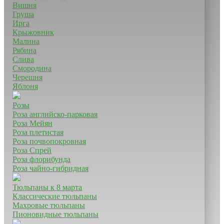
Вишня
Груша
Ирга
Крыжовник
Малина
Рябина
Слива
Смородина
Черешня
Яблоня
Розы
Роза английско-парковая
Роза Мейян
Роза плетистая
Роза почвопокровная
Роза Спрей
Роза флорибунда
Роза чайно-гибридная
Тюльпаны к 8 марта
Классические тюльпаны
Махровые тюльпаны
Пионовидные тюльпаны