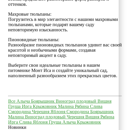
оттенков.
Махровые тюльпаны:
Погрузитесь в мир элегантности с нашими махровыми
тюльпанами, которые подарят вашему саду
неповторимую изысканность.
Пионовидные тюльпаны:
Разнообразие пионовидных тюльпанов удивит вас своей
красотой и необычными формами, создавая
неповторимый акцент в саду.
Выберите свои идеальные тюльпаны в нашем
питомнике Монт Иса и создайте уникальный сад,
наполненный разнообразием этих прекрасных цветов.
Все
Алыча
Боярышник
Виноград плодовый
Вишня
Груша
Ирга
Крыжовник
Малина
Рябина
Слива
Смородина
Черешня
Яблоня
Смородина
Боярышник
Малина
Виноград плодовый
Черешня
Вишня
Рябина
Ирга
Слива
Яблоня
Груша
Алыча
Крыжовник
Новинки