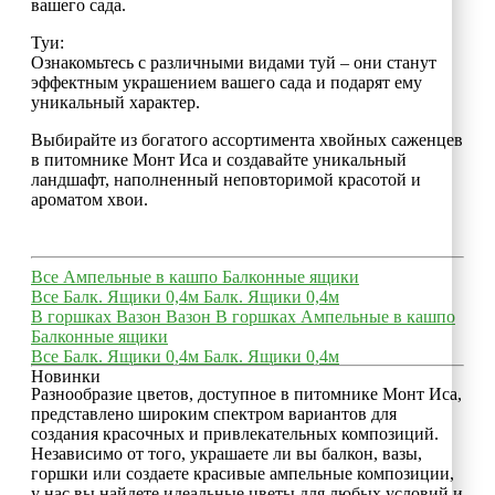
вашего сада.
Туи:
Ознакомьтесь с различными видами туй – они станут
эффектным украшением вашего сада и подарят ему
уникальный характер.
Выбирайте из богатого ассортимента хвойных саженцев
в питомнике Монт Иса и создавайте уникальный
ландшафт, наполненный неповторимой красотой и
ароматом хвои.
Все
Ампельные в кашпо
Балконные ящики
Все
Балк. Ящики 0,4м
Балк. Ящики 0,4м
В горшках
Вазон
Вазон
В горшках
Ампельные в кашпо
Балконные ящики
Все
Балк. Ящики 0,4м
Балк. Ящики 0,4м
Новинки
Разнообразие цветов, доступное в питомнике Монт Иса,
представлено широким спектром вариантов для
создания красочных и привлекательных композиций.
Независимо от того, украшаете ли вы балкон, вазы,
горшки или создаете красивые ампельные композиции,
у нас вы найдете идеальные цветы для любых условий и