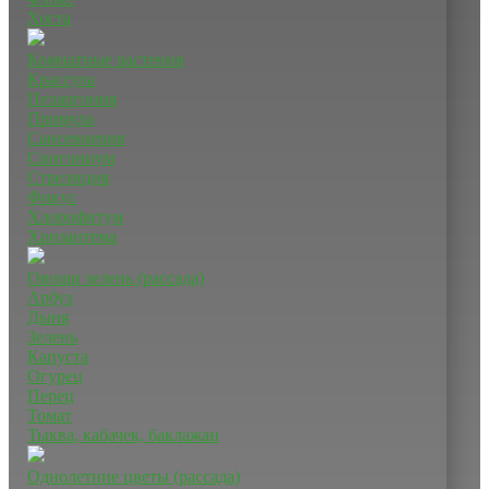
Хоста
Комнатные растения
Крассула
Пеларгония
Примула
Сансевиерия
Сингониум
Стрелиция
Фикус
Хлорофитум
Хризантема
Овощи зелень (рассада)
Арбуз
Дыня
Зелень
Капуста
Огурец
Перец
Томат
Тыква, кабачек, баклажан
Однолетние цветы (рассада)