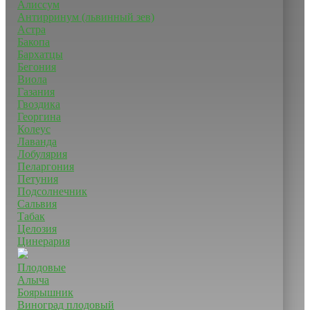
Алиссум
Антирринум (львинный зев)
Астра
Бакопа
Бархатцы
Бегония
Виола
Газания
Гвоздика
Георгина
Колеус
Лаванда
Лобулярия
Пеларгония
Петуния
Подсолнечник
Сальвия
Табак
Целозия
Цинерария
Плодовые
Алыча
Боярышник
Виноград плодовый