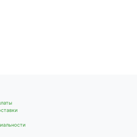
платы
оставки
иальности