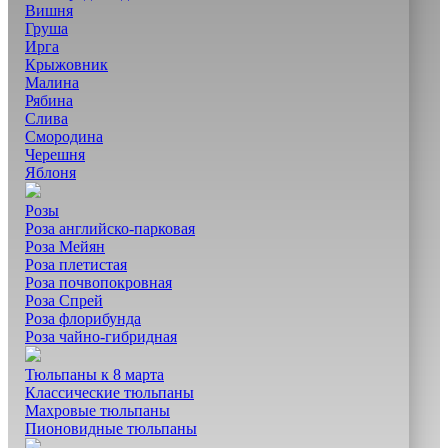
Вишня
Груша
Ирга
Крыжовник
Малина
Рябина
Слива
Смородина
Черешня
Яблоня
Розы
Роза английско-парковая
Роза Мейян
Роза плетистая
Роза почвопокровная
Роза Спрей
Роза флорибунда
Роза чайно-гибридная
Тюльпаны к 8 марта
Классические тюльпаны
Махровые тюльпаны
Пионовидные тюльпаны