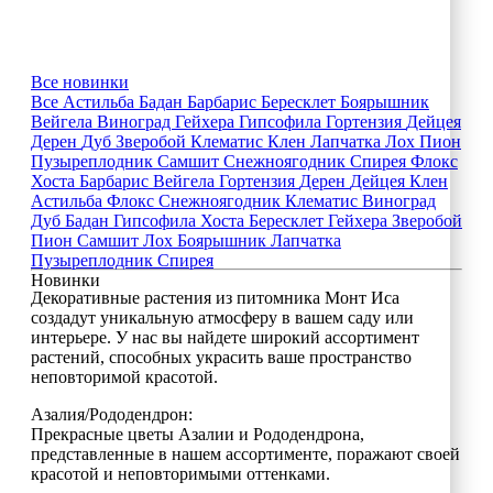
Все новинки
Все
Астильба
Бадан
Барбарис
Бересклет
Боярышник
Вейгела
Виноград
Гейхера
Гипсофила
Гортензия
Дейцея
Дерен
Дуб
Зверобой
Клематис
Клен
Лапчатка
Лох
Пион
Пузыреплодник
Самшит
Снежноягодник
Спирея
Флокс
Хоста
Барбарис
Вейгела
Гортензия
Дерен
Дейцея
Клен
Астильба
Флокс
Снежноягодник
Клематис
Виноград
Дуб
Бадан
Гипсофила
Хоста
Бересклет
Гейхера
Зверобой
Пион
Самшит
Лох
Боярышник
Лапчатка
Пузыреплодник
Спирея
Новинки
Декоративные растения из питомника Монт Иса
создадут уникальную атмосферу в вашем саду или
интерьере. У нас вы найдете широкий ассортимент
растений, способных украсить ваше пространство
неповторимой красотой.
Азалия/Рододендрон:
Прекрасные цветы Азалии и Рододендрона,
представленные в нашем ассортименте, поражают своей
красотой и неповторимыми оттенками.