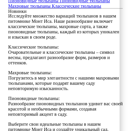
Пионовидные тюльпаны
Пионовидные тюльпаны
Махровые тюльпаны
Классические тюльпаны
Новинки
Исследуйте множество вариаций тюльпанов в нашем
питомнике Монт Иса. Наше разнообразие включает
классические тюльпаны, махровые сорта, а также
пионовидные тюльпаны, каждый из которых уникален
и изыскан в своем роде.
Классические тюльпаны:
Очаровательные и классические тюльпаны – символ
весны, предлагают разнообразие форм, размеров и
оттенков.
Махровые тюльпаны:
Погрузитесь в мир элегантности с нашими махровыми
тюльпанами, которые подарят вашему саду
неповторимую изысканность.
Пионовидные тюльпаны:
Разнообразие пионовидных тюльпанов удивит вас своей
красотой и необычными формами, создавая
неповторимый акцент в саду.
Выберите свои идеальные тюльпаны в нашем
питомнике Монт Иса и создайте уникальный сад,