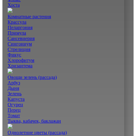
Хоста
Комнатные растения
Крассула
Пеларгония
Примула
Сансевиерия
Сингониум
Стрелиция
Фикус
Хлорофитум
Хризантема
Овощи зелень (рассада)
Арбуз
Дыня
Зелень
Капуста
Огурец
Перец
Томат
Тыква, кабачек, баклажан
Однолетние цветы (рассада)