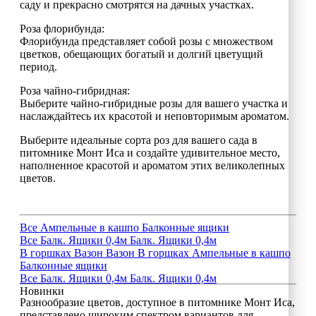
саду и прекрасно смотрятся на дачных участках.
Роза флорибунда:
Флорибунда представляет собой розы с множеством
цветков, обещающих богатый и долгий цветущий
период.
Роза чайно-гибридная:
Выберите чайно-гибридные розы для вашего участка и
наслаждайтесь их красотой и неповторимым ароматом.
Выберите идеальные сорта роз для вашего сада в
питомнике Монт Иса и создайте удивительное место,
наполненное красотой и ароматом этих великолепных
цветов.
Все
Ампельные в кашпо
Балконные ящики
Все
Балк. Ящики 0,4м
Балк. Ящики 0,4м
В горшках
Вазон
Вазон
В горшках
Ампельные в кашпо
Балконные ящики
Все
Балк. Ящики 0,4м
Балк. Ящики 0,4м
Новинки
Разнообразие цветов, доступное в питомнике Монт Иса,
представлено широким спектром вариантов для