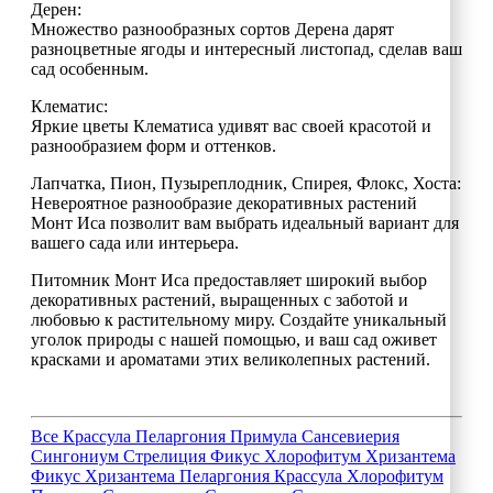
Дерен:
Множество разнообразных сортов Дерена дарят
разноцветные ягоды и интересный листопад, сделав ваш
сад особенным.
Клематис:
Яркие цветы Клематиса удивят вас своей красотой и
разнообразием форм и оттенков.
Лапчатка, Пион, Пузыреплодник, Спирея, Флокс, Хоста:
Невероятное разнообразие декоративных растений
Монт Иса позволит вам выбрать идеальный вариант для
вашего сада или интерьера.
Питомник Монт Иса предоставляет широкий выбор
декоративных растений, выращенных с заботой и
любовью к растительному миру. Создайте уникальный
уголок природы с нашей помощью, и ваш сад оживет
красками и ароматами этих великолепных растений.
Все
Крассула
Пеларгония
Примула
Сансевиерия
Сингониум
Стрелиция
Фикус
Хлорофитум
Хризантема
Фикус
Хризантема
Пеларгония
Крассула
Хлорофитум