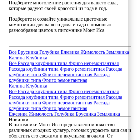
Подберите многолетние растения для вашего сада,
которые радуют своей красотой из года в год.
Подберите и создайте уникальные цветочные
композиции для вашего дома и сада с помощью
разнообразия цветов в питомнике Монт Иса.
Все
Брусника
Голубика
Ежевика
Жимолость
Земляника
Калина
Клубника
Все
Рассада клубники типа Фриго неремонтантная
Рассада клубники типа Фриго ремонтантная
Рассада
клубники типа Фриго неремонтантная
Рассада
клубники типа Фриго ремонтантная
Калина
Клубника
Все
Рассада клубники типа Фриго неремонтантная
Рассада клубники типа Фриго ремонтантная
Рассада
клубники типа Фриго неремонтантная
Рассада
клубники типа Фриго ремонтантная
Ежевика
Жимолость
Голубика
Брусника
Земляника
Новинки
В питомнике Монт Иса представлено множество
различных ягодных культур, готовых украсить ваш сад и
обогатить его свежими и вкусными ягодами. От