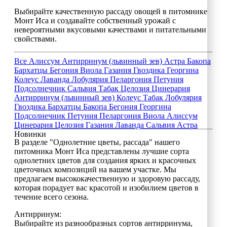
Выбирайте качественную рассаду овощей в питомнике
Монт Иса и создавайте собственный урожай с
невероятными вкусовыми качествами и питательными
свойствами.
Все
Алиссум
Антирринум (львинный зев)
Астра
Бакопа
Бархатцы
Бегония
Виола
Газания
Гвоздика
Георгина
Колеус
Лаванда
Лобулярия
Пеларгония
Петуния
Подсолнечник
Сальвия
Табак
Целозия
Цинерария
Антирринум (львинный зев)
Колеус
Табак
Лобулярия
Гвоздика
Бархатцы
Бакопа
Бегония
Георгина
Подсолнечник
Петуния
Пеларгония
Виола
Алиссум
Цинерария
Целозия
Газания
Лаванда
Сальвия
Астра
Новинки
В разделе "Однолетние цветы, рассада" нашего
питомника Монт Иса представлены лучшие сорта
однолетних цветов для создания ярких и красочных
цветочных композиций на вашем участке. Мы
предлагаем высококачественную и здоровую рассаду,
которая порадует вас красотой и изобилием цветов в
течение всего сезона.
Антирринум:
Выбирайте из разнообразных сортов антирринума,