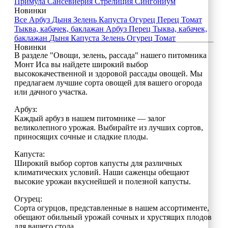
Примула
Сансевиерия
Стрелиция
Сингониум
Новинки
Все
Арбуз
Дыня
Зелень
Капуста
Огурец
Перец
Томат
Тыква, кабачек, баклажан
Арбуз
Перец
Тыква, кабачек,
баклажан
Дыня
Капуста
Зелень
Огурец
Томат
Новинки
В разделе "Овощи, зелень, рассада" нашего питомника
Монт Иса вы найдете широкий выбор
высококачественной и здоровой рассады овощей. Мы
предлагаем лучшие сорта овощей для вашего огорода
или дачного участка.
Арбуз:
Каждый арбуз в нашем питомнике — залог
великолепного урожая. Выбирайте из лучших сортов,
приносящих сочные и сладкие плоды.
Капуста:
Широкий выбор сортов капусты для различных
климатических условий. Наши саженцы обещают
высокие урожаи вкуснейшей и полезной капусты.
Огурец:
Сорта огурцов, представленные в нашем ассортименте,
обещают обильный урожай сочных и хрустящих плодов
для вашего стола.