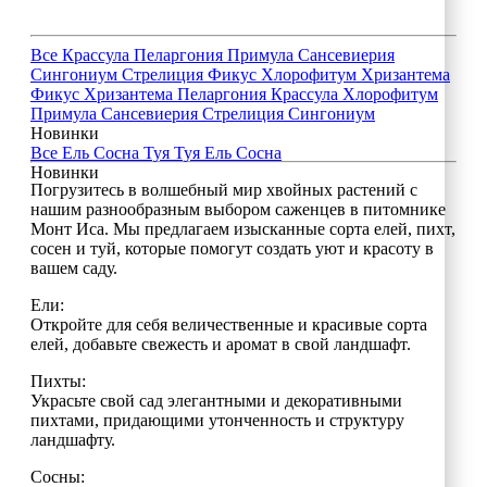
Все
Крассула
Пеларгония
Примула
Сансевиерия
Сингониум
Стрелиция
Фикус
Хлорофитум
Хризантема
Фикус
Хризантема
Пеларгония
Крассула
Хлорофитум
Примула
Сансевиерия
Стрелиция
Сингониум
Новинки
Все
Ель
Сосна
Туя
Туя
Ель
Сосна
Новинки
Погрузитесь в волшебный мир хвойных растений с
нашим разнообразным выбором саженцев в питомнике
Монт Иса. Мы предлагаем изысканные сорта елей, пихт,
сосен и туй, которые помогут создать уют и красоту в
вашем саду.
Ели:
Откройте для себя величественные и красивые сорта
елей, добавьте свежесть и аромат в свой ландшафт.
Пихты:
Украсьте свой сад элегантными и декоративными
пихтами, придающими утонченность и структуру
ландшафту.
Сосны: