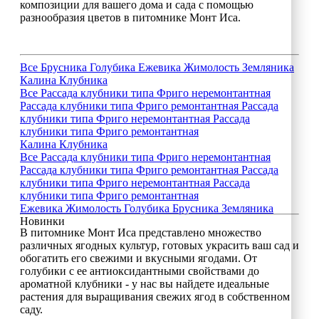
композиции для вашего дома и сада с помощью
разнообразия цветов в питомнике Монт Иса.
Все
Брусника
Голубика
Ежевика
Жимолость
Земляника
Калина
Клубника
Все
Рассада клубники типа Фриго неремонтантная
Рассада клубники типа Фриго ремонтантная
Рассада
клубники типа Фриго неремонтантная
Рассада
клубники типа Фриго ремонтантная
Калина
Клубника
Все
Рассада клубники типа Фриго неремонтантная
Рассада клубники типа Фриго ремонтантная
Рассада
клубники типа Фриго неремонтантная
Рассада
клубники типа Фриго ремонтантная
Ежевика
Жимолость
Голубика
Брусника
Земляника
Новинки
В питомнике Монт Иса представлено множество
различных ягодных культур, готовых украсить ваш сад и
обогатить его свежими и вкусными ягодами. От
голубики с ее антиоксидантными свойствами до
ароматной клубники - у нас вы найдете идеальные
растения для выращивания свежих ягод в собственном
саду.