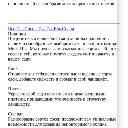
наполненный разнообразием этих прекрасных цветов.
Все
Ель
Сосна
Туя
Туя
Ель
Сосна
Новинки
Погрузитесь в волшебный мир хвойных растений с
нашим разнообразным выбором саженцев в питомнике
Монт Иса. Мы предлагаем изысканные сорта елей, пихт,
сосен и туй, которые помогут создать уют и красоту в
вашем саду.
Ели:
Откройте для себя величественные и красивые сорта
елей, добавьте свежесть и аромат в свой ландшафт.
Пихты:
Украсьте свой сад элегантными и декоративными
пихтами, придающими утонченность и структуру
ландшафту.
Сосны:
Разнообразие сортов сосен предложит вам уникальные
возможности для создания неповторимого облика