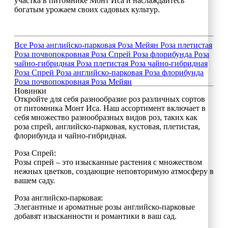
участка в питомнике Монт Иса и наслаждайтесь
богатым урожаем своих садовых культур.
Все
Роза английско-парковая
Роза Мейян
Роза плетистая
Роза почвопокровная
Роза Спрей
Роза флорибунда
Роза
чайно-гибридная
Роза плетистая
Роза чайно-гибридная
Роза Спрей
Роза английско-парковая
Роза флорибунда
Роза почвопокровная
Роза Мейян
Новинки
Откройте для себя разнообразие роз различных сортов
от питомника Монт Иса. Наш ассортимент включает в
себя множество разнообразных видов роз, таких как
роза спрей, английско-парковая, кустовая, плетистая,
флорибунда и чайно-гибридная.
Роза Спрей:
Розы спрей – это изысканные растения с множеством
нежных цветков, создающие неповторимую атмосферу в
вашем саду.
Роза английско-парковая:
Элегантные и ароматные розы английско-парковые
добавят изысканности и романтики в ваш сад.