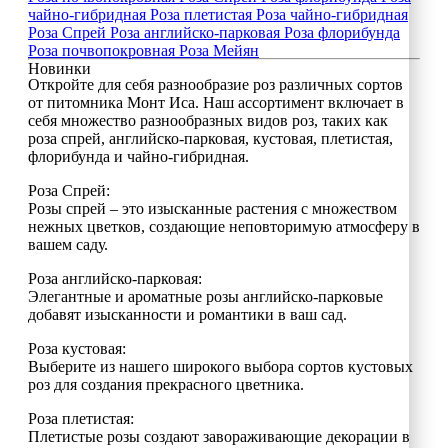
чайно-гибридная
Роза плетистая
Роза чайно-гибридная
Роза Спрей
Роза английско-парковая
Роза флорибунда
Роза почвопокровная
Роза Мейян
Новинки
Откройте для себя разнообразие роз различных сортов
от питомника Монт Иса. Наш ассортимент включает в
себя множество разнообразных видов роз, таких как
роза спрей, английско-парковая, кустовая, плетистая,
флорибунда и чайно-гибридная.
Роза Спрей:
Розы спрей – это изысканные растения с множеством
нежных цветков, создающие неповторимую атмосферу в
вашем саду.
Роза английско-парковая:
Элегантные и ароматные розы английско-парковые
добавят изысканности и романтики в ваш сад.
Роза кустовая:
Выберите из нашего широкого выбора сортов кустовых
роз для создания прекрасного цветника.
Роза плетистая:
Плетистые розы создают завораживающие декорации в