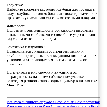
Голубика:
Выберите здоровые растения голубики для посадки в
саду. Голубика не только богата антиоксидантами, но и
прекрасно украсит ваш сад своими сочными плодами.
Жимолость:
Получите ягоды жимолости, обладающие высокими
витаминными свойствами и способные украсить ваш
сад своим изысканным видом.
Земляника и клубника:
Познакомьтесь с нашими сортами земляники и
клубники, пригодными для выращивания в домашних
условиях и отличающимися своим ярким вкусом и
ароматом.
Погрузитесь в мир свежих и вкусных ягод,
выращиваемых на вашем собственном участке
благодаря разнообразию ягодных культур в питомнике
Монт Иса.
Все
Роза английско-парковая
Роза Мейян
Роза плетистая
Роза почвопокровная
Роза Спрей
Роза флорибунда
Роза