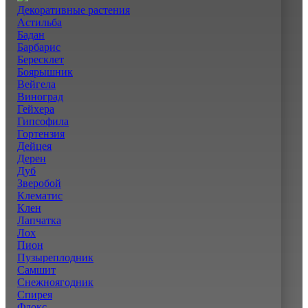
Декоративные растения
Астильба
Бадан
Барбарис
Бересклет
Боярышник
Вейгела
Виноград
Гейхера
Гипсофила
Гортензия
Дейцея
Дерен
Дуб
Зверобой
Клематис
Клен
Лапчатка
Лох
Пион
Пузыреплодник
Самшит
Снежноягодник
Спирея
Флокс