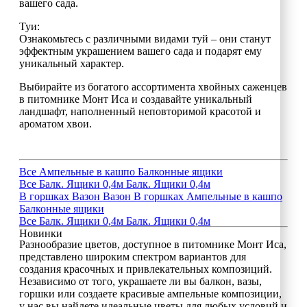
вашего сада.
Туи:
Ознакомьтесь с различными видами туй – они станут
эффектным украшением вашего сада и подарят ему
уникальный характер.
Выбирайте из богатого ассортимента хвойных саженцев
в питомнике Монт Иса и создавайте уникальный
ландшафт, наполненный неповторимой красотой и
ароматом хвои.
Все
Ампельные в кашпо
Балконные ящики
Все
Балк. Ящики 0,4м
Балк. Ящики 0,4м
В горшках
Вазон
Вазон
В горшках
Ампельные в кашпо
Балконные ящики
Все
Балк. Ящики 0,4м
Балк. Ящики 0,4м
Новинки
Разнообразие цветов, доступное в питомнике Монт Иса,
представлено широким спектром вариантов для
создания красочных и привлекательных композиций.
Независимо от того, украшаете ли вы балкон, вазы,
горшки или создаете красивые ампельные композиции,
у нас вы найдете идеальные цветы для любых условий и