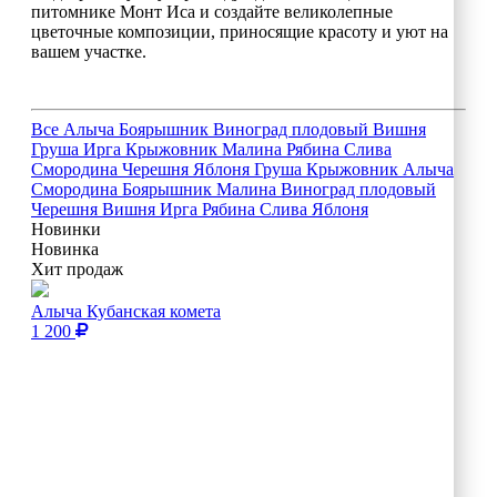
питомнике Монт Иса и создайте великолепные
цветочные композиции, приносящие красоту и уют на
вашем участке.
Все
Алыча
Боярышник
Виноград плодовый
Вишня
Груша
Ирга
Крыжовник
Малина
Рябина
Слива
Смородина
Черешня
Яблоня
Груша
Крыжовник
Алыча
Смородина
Боярышник
Малина
Виноград плодовый
Черешня
Вишня
Ирга
Рябина
Слива
Яблоня
Новинки
Новинка
Хит продаж
Алыча Кубанская комета
1 200