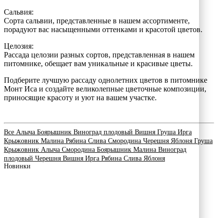
Сальвия:
Сорта сальвии, представленные в нашем ассортименте,
порадуют вас насыщенными оттенками и красотой цветов.
Целозия:
Рассада целозии разных сортов, представленная в нашем
питомнике, обещает вам уникальные и красивые цветы.
Подберите лучшую рассаду однолетних цветов в питомнике
Монт Иса и создайте великолепные цветочные композиции,
приносящие красоту и уют на вашем участке.
Все
Алыча
Боярышник
Виноград плодовый
Вишня
Груша
Ирга
Крыжовник
Малина
Рябина
Слива
Смородина
Черешня
Яблоня
Груша
Крыжовник
Алыча
Смородина
Боярышник
Малина
Виноград
плодовый
Черешня
Вишня
Ирга
Рябина
Слива
Яблоня
Новинки