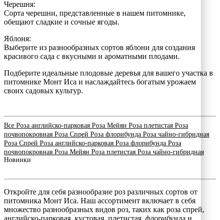
Черешня:
Сорта черешни, представленные в нашем питомнике,
обещают сладкие и сочные ягоды.
Яблоня:
Выберите из разнообразных сортов яблони для создания
красивого сада с вкусными и ароматными плодами.
Подберите идеальные плодовые деревья для вашего участка в
питомнике Монт Иса и наслаждайтесь богатым урожаем
своих садовых культур.
Все
Роза английско-парковая
Роза Мейян
Роза плетистая
Роза
почвопокровная
Роза Спрей
Роза флорибунда
Роза чайно-гибридная
Роза Спрей
Роза английско-парковая
Роза флорибунда
Роза
почвопокровная
Роза Мейян
Роза плетистая
Роза чайно-гибридная
Новинки
Откройте для себя разнообразие роз различных сортов от
питомника Монт Иса. Наш ассортимент включает в себя
множество разнообразных видов роз, таких как роза спрей,
английско-парковая, кустовая, плетистая, флорибунда и