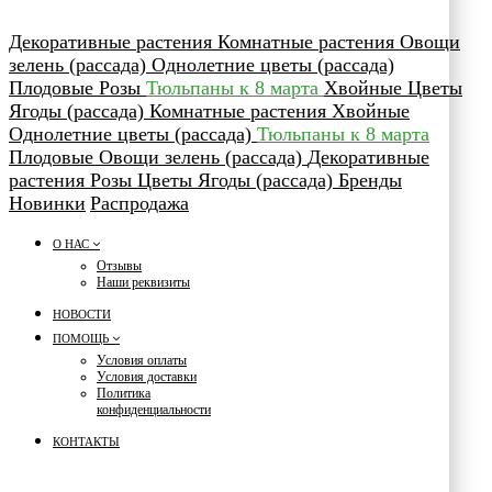
Декоративные растения
Комнатные растения
Овощи
зелень (рассада)
Однолетние цветы (рассада)
Плодовые
Розы
Тюльпаны к 8 марта
Хвойные
Цветы
Ягоды (рассада)
Комнатные растения
Хвойные
Однолетние цветы (рассада)
Тюльпаны к 8 марта
Плодовые
Овощи зелень (рассада)
Декоративные
растения
Розы
Цветы
Ягоды (рассада)
Бренды
Новинки
Распродажа
О НАС
Отзывы
Наши реквизиты
НОВОСТИ
ПОМОЩЬ
Условия оплаты
Условия доставки
Политика
конфиденциальности
КОНТАКТЫ