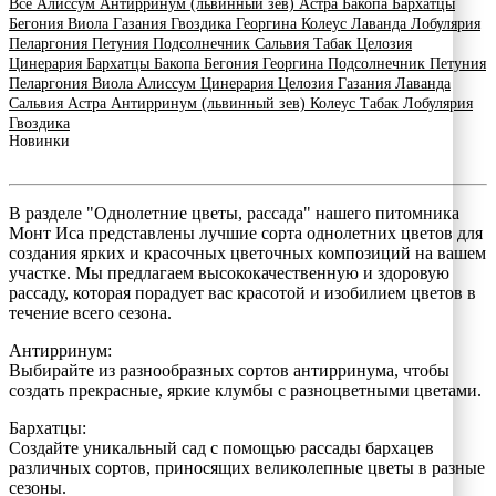
Все
Алиссум
Антирринум (львинный зев)
Астра
Бакопа
Бархатцы
Бегония
Виола
Газания
Гвоздика
Георгина
Колеус
Лаванда
Лобулярия
Пеларгония
Петуния
Подсолнечник
Сальвия
Табак
Целозия
Цинерария
Бархатцы
Бакопа
Бегония
Георгина
Подсолнечник
Петуния
Пеларгония
Виола
Алиссум
Цинерария
Целозия
Газания
Лаванда
Сальвия
Астра
Антирринум (львинный зев)
Колеус
Табак
Лобулярия
Гвоздика
Новинки
В разделе "Однолетние цветы, рассада" нашего питомника
Монт Иса представлены лучшие сорта однолетних цветов для
создания ярких и красочных цветочных композиций на вашем
участке. Мы предлагаем высококачественную и здоровую
рассаду, которая порадует вас красотой и изобилием цветов в
течение всего сезона.
Антирринум:
Выбирайте из разнообразных сортов антирринума, чтобы
создать прекрасные, яркие клумбы с разноцветными цветами.
Бархатцы:
Создайте уникальный сад с помощью рассады бархацев
различных сортов, приносящих великолепные цветы в разные
сезоны.