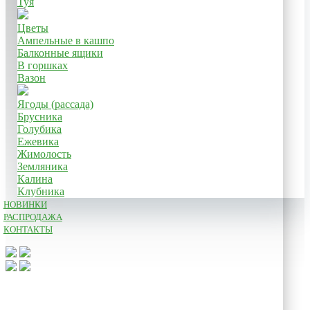
Туя
Цветы
Ампельные в кашпо
Балконные ящики
В горшках
Вазон
Ягоды (рассада)
Брусника
Голубика
Ежевика
Жимолость
Земляника
Калина
Клубника
НОВИНКИ
РАСПРОДАЖА
КОНТАКТЫ