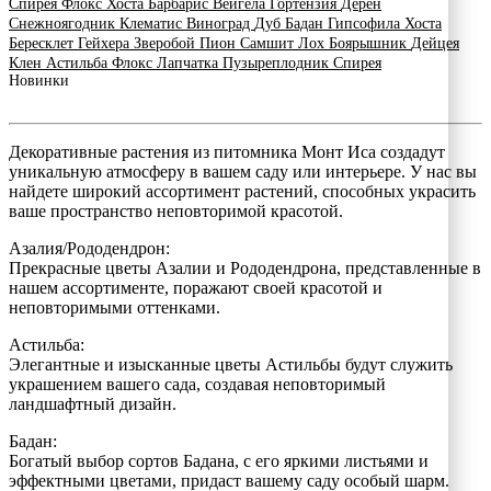
Спирея
Флокс
Хоста
Барбарис
Вейгела
Гортензия
Дерен
Снежноягодник
Клематис
Виноград
Дуб
Бадан
Гипсофила
Хоста
Бересклет
Гейхера
Зверобой
Пион
Самшит
Лох
Боярышник
Дейцея
Клен
Астильба
Флокс
Лапчатка
Пузыреплодник
Спирея
Новинки
Декоративные растения из питомника Монт Иса создадут
уникальную атмосферу в вашем саду или интерьере. У нас вы
найдете широкий ассортимент растений, способных украсить
ваше пространство неповторимой красотой.
Азалия/Рододендрон:
Прекрасные цветы Азалии и Рододендрона, представленные в
нашем ассортименте, поражают своей красотой и
неповторимыми оттенками.
Астильба:
Элегантные и изысканные цветы Астильбы будут служить
украшением вашего сада, создавая неповторимый
ландшафтный дизайн.
Бадан:
Богатый выбор сортов Бадана, с его яркими листьями и
эффектными цветами, придаст вашему саду особый шарм.