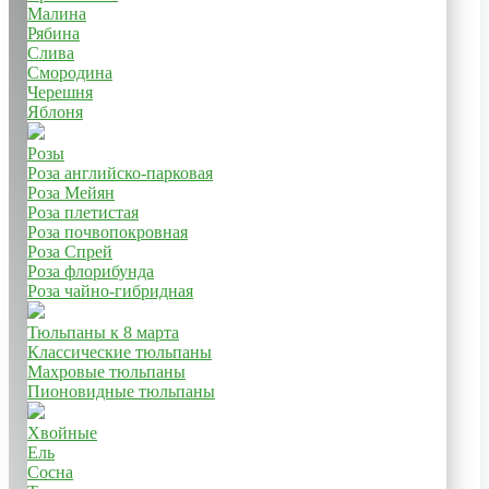
Малина
Рябина
Слива
Смородина
Черешня
Яблоня
Розы
Роза английско-парковая
Роза Мейян
Роза плетистая
Роза почвопокровная
Роза Спрей
Роза флорибунда
Роза чайно-гибридная
Тюльпаны к 8 марта
Классические тюльпаны
Махровые тюльпаны
Пионовидные тюльпаны
Хвойные
Ель
Сосна