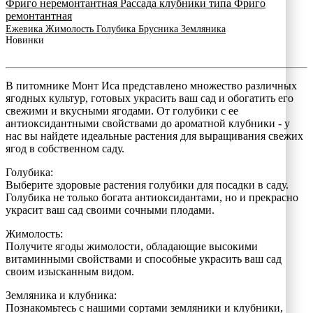
Фриго неремонтантная
Рассада клубники типа Фриго
ремонтантная
Ежевика
Жимолость
Голубика
Брусника
Земляника
Новинки
В питомнике Монт Иса представлено множество различных
ягодных культур, готовых украсить ваш сад и обогатить его
свежими и вкусными ягодами. От голубики с ее
антиоксидантными свойствами до ароматной клубники - у
нас вы найдете идеальные растения для выращивания свежих
ягод в собственном саду.
Голубика:
Выберите здоровые растения голубики для посадки в саду.
Голубика не только богата антиоксидантами, но и прекрасно
украсит ваш сад своими сочными плодами.
Жимолость:
Получите ягоды жимолости, обладающие высокими
витаминными свойствами и способные украсить ваш сад
своим изысканным видом.
Земляника и клубника:
Познакомьтесь с нашими сортами земляники и клубники,