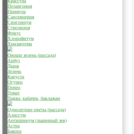
Крассула
Пеларгония
Примула
Сансевиерия
Сингониум
Стрелиция
Фикус
Хлорофитум
Хризантема
Овощи зелень (рассада)
Арбуз
Дыня
Зелень
Капуста
Огурец
Перец
Томат
Тыква, кабачек, баклажан
Однолетние цветы (рассада)
Алиссум
Антирринум (львинный зев)
Астра
Бакопа