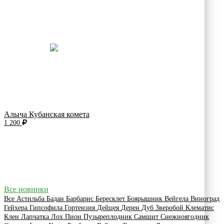
Алыча Кубанская комета
1 200
Все новинки
Все
Астильба
Бадан
Барбарис
Бересклет
Боярышник
Вейгела
Виноград
Гейхера
Гипсофила
Гортензия
Дейцея
Дерен
Дуб
Зверобой
Клематис
Клен
Лапчатка
Лох
Пион
Пузыреплодник
Самшит
Снежноягодник