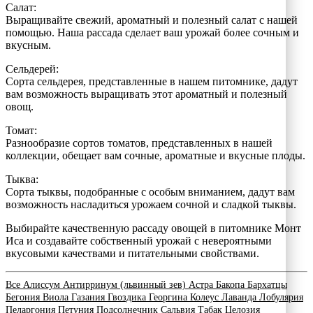
Салат:
Выращивайте свежий, ароматный и полезный салат с нашей
помощью. Наша рассада сделает ваш урожай более сочным и
вкусным.
Сельдерей:
Сорта сельдерея, представленные в нашем питомнике, дадут
вам возможность выращивать этот ароматный и полезный
овощ.
Томат:
Разнообразие сортов томатов, представленных в нашей
коллекции, обещает вам сочные, ароматные и вкусные плоды.
Тыква:
Сорта тыквы, подобранные с особым вниманием, дадут вам
возможность насладиться урожаем сочной и сладкой тыквы.
Выбирайте качественную рассаду овощей в питомнике Монт
Иса и создавайте собственный урожай с невероятными
вкусовыми качествами и питательными свойствами.
Все
Алиссум
Антирринум (львинный зев)
Астра
Бакопа
Бархатцы
Бегония
Виола
Газания
Гвоздика
Георгина
Колеус
Лаванда
Лобулярия
Пеларгония
Петуния
Подсолнечник
Сальвия
Табак
Целозия