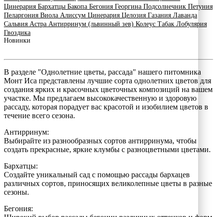
Цинерария
Бархатцы
Бакопа
Бегония
Георгина
Подсолнечник
Петуния
Пеларгония
Виола
Алиссум
Цинерария
Целозия
Газания
Лаванда
Сальвия
Астра
Антирринум (львинный зев)
Колеус
Табак
Лобулярия
Гвоздика
Новинки
В разделе "Однолетние цветы, рассада" нашего питомника
Монт Иса представлены лучшие сорта однолетних цветов для
создания ярких и красочных цветочных композиций на вашем
участке. Мы предлагаем высококачественную и здоровую
рассаду, которая порадует вас красотой и изобилием цветов в
течение всего сезона.
Антирринум:
Выбирайте из разнообразных сортов антирринума, чтобы
создать прекрасные, яркие клумбы с разноцветными цветами.
Бархатцы:
Создайте уникальный сад с помощью рассады бархацев
различных сортов, приносящих великолепные цветы в разные
сезоны.
Бегония: