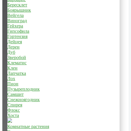
Бересклет
Боярышник
Вейгела
Виноград
Гейхера
Гипсофила
Гортензия
Дейцея
Дерен
Дуб
Зверобой
Клематис
Клен
Лапчатка
Лох
Пион
Пузыреплодник
Самшит
Снежноягодник
Спирея
Флокс
Хоста
Комнатные растения