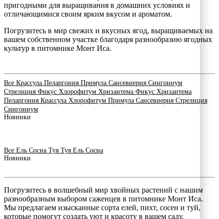
пригодными для выращивания в домашних условиях и
отличающимися своим ярким вкусом и ароматом.
Погрузитесь в мир свежих и вкусных ягод, выращиваемых на
вашем собственном участке благодаря разнообразию ягодных
культур в питомнике Монт Иса.
Все
Крассула
Пеларгония
Примула
Сансевиерия
Сингониум
Стрелиция
Фикус
Хлорофитум
Хризантема
Фикус
Хризантема
Пеларгония
Крассула
Хлорофитум
Примула
Сансевиерия
Стрелиция
Сингониум
Новинки
Все
Ель
Сосна
Туя
Туя
Ель
Сосна
Новинки
Погрузитесь в волшебный мир хвойных растений с нашим
разнообразным выбором саженцев в питомнике Монт Иса.
Мы предлагаем изысканные сорта елей, пихт, сосен и туй,
которые помогут создать уют и красоту в вашем саду.