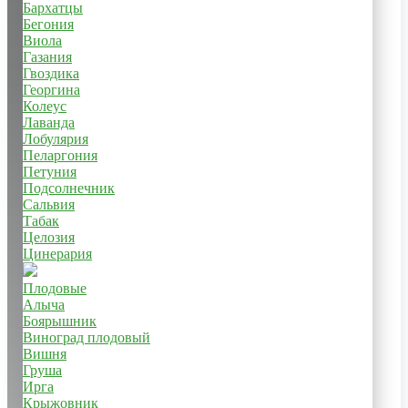
Бархатцы
Бегония
Виола
Газания
Гвоздика
Георгина
Колеус
Лаванда
Лобулярия
Пеларгония
Петуния
Подсолнечник
Сальвия
Табак
Целозия
Цинерария
Плодовые
Алыча
Боярышник
Виноград плодовый
Вишня
Груша
Ирга
Крыжовник