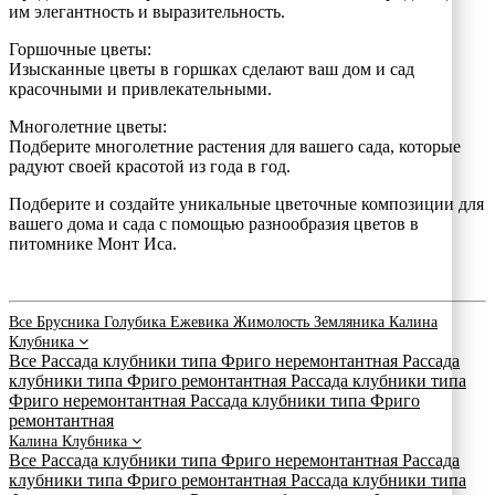
им элегантность и выразительность.
Горшочные цветы:
Изысканные цветы в горшках сделают ваш дом и сад
красочными и привлекательными.
Многолетние цветы:
Подберите многолетние растения для вашего сада, которые
радуют своей красотой из года в год.
Подберите и создайте уникальные цветочные композиции для
вашего дома и сада с помощью разнообразия цветов в
питомнике Монт Иса.
Все
Брусника
Голубика
Ежевика
Жимолость
Земляника
Калина
Клубника
Все
Рассада клубники типа Фриго неремонтантная
Рассада
клубники типа Фриго ремонтантная
Рассада клубники типа
Фриго неремонтантная
Рассада клубники типа Фриго
ремонтантная
Калина
Клубника
Все
Рассада клубники типа Фриго неремонтантная
Рассада
клубники типа Фриго ремонтантная
Рассада клубники типа