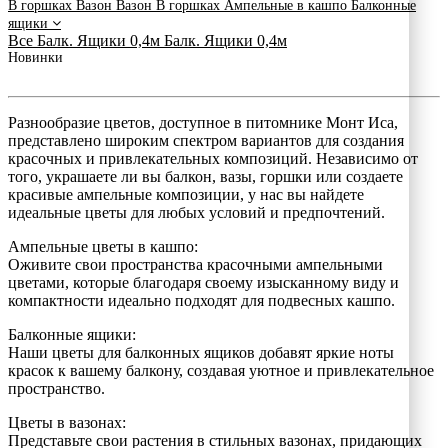
В горшках
Вазон
Вазон
В горшках
Ампельные в кашпо
Балконные
ящики
Все
Балк. Ящики 0,4м
Балк. Ящики 0,4м
Новинки
Разнообразие цветов, доступное в питомнике Монт Иса,
представлено широким спектром вариантов для создания
красочных и привлекательных композиций. Независимо от
того, украшаете ли вы балкон, вазы, горшки или создаете
красивые ампельные композиции, у нас вы найдете
идеальные цветы для любых условий и предпочтений.
Ампельные цветы в кашпо:
Оживите свои пространства красочными ампельными
цветами, которые благодаря своему изысканному виду и
компактности идеально подходят для подвесных кашпо.
Балконные ящики:
Наши цветы для балконных ящиков добавят яркие ноты
красок к вашему балкону, создавая уютное и привлекательное
пространство.
Цветы в вазонах:
Представьте свои растения в стильных вазонах, придающих