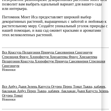
позволит вам выбрать идеальный вариант для вашего сада
или интерьера.
Питомник Монт Иса предоставляет широкий выбор
декоративных растений, выращенных с заботой и любовью к
растительному миру. Создайте уникальный уголок природы с
нашей помощью, и ваш сад оживет красками и ароматами
этих великолепных растений.
Все
Крассула
Пеларгония
Примула
Сансевиерия
Сингониум
Стрелиция
Фикус
Хлорофитум
Хризантема
Фикус
Хризантема
Пеларгония
Крассула
Хлорофитум
Примула
Сансевиерия
Стрелиция
Сингониум
Новинки
Все
Арбуз
Дыня
Зелень
Капуста
Огурец
Перец
Томат
Тыква, кабачек,
баклажан
Арбуз
Перец
Тыква, кабачек, баклажан
Дыня
Капуста
Зелень
Огурец
Томат
Новинки