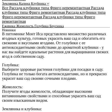
Земляника
Калина
Клубника
Все
Рассада клубники типа Фриго неремонтантная
Рассада
клубники типа Фриго ремонтантная
Рассада клубники типа
Фриго неремонтантная
Рассада клубники типа Фриго
ремонтантная
Ежевика
Жимолость
Голубика
Брусника
Новинки
В питомнике Монт Иса представлено множество различных
ягодных культур, готовых украсить ваш сад и обогатить его
свежими и вкусными ягодами. От голубики с ее
антиоксидантными свойствами до ароматной клубники - у
нас вы найдете идеальные растения для выращивания свежих
ягод в собственном саду.
Голубика:
Выберите здоровые растения голубики для посадки в саду.
Голубика не только богата антиоксидантами, но и прекрасно
украсит ваш сад своими сочными плодами.
Жимолость:
Получите ягоды жимолости, обладающие высокими
витаминными свойствами и способные украсить ваш сад
своим изысканным видом.
Земляника и клубника: