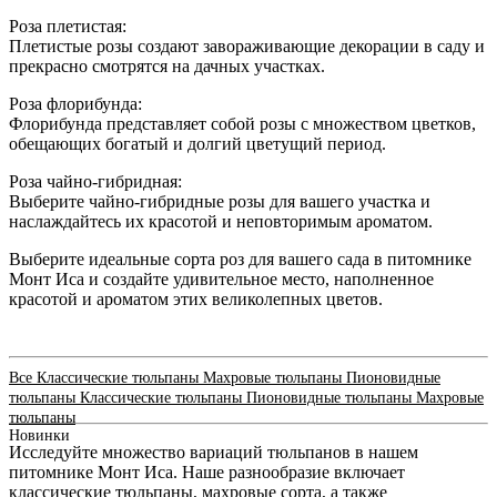
Роза плетистая:
Плетистые розы создают завораживающие декорации в саду и
прекрасно смотрятся на дачных участках.
Роза флорибунда:
Флорибунда представляет собой розы с множеством цветков,
обещающих богатый и долгий цветущий период.
Роза чайно-гибридная:
Выберите чайно-гибридные розы для вашего участка и
наслаждайтесь их красотой и неповторимым ароматом.
Выберите идеальные сорта роз для вашего сада в питомнике
Монт Иса и создайте удивительное место, наполненное
красотой и ароматом этих великолепных цветов.
Все
Классические тюльпаны
Махровые тюльпаны
Пионовидные
тюльпаны
Классические тюльпаны
Пионовидные тюльпаны
Махровые
тюльпаны
Новинки
Исследуйте множество вариаций тюльпанов в нашем
питомнике Монт Иса. Наше разнообразие включает
классические тюльпаны, махровые сорта, а также