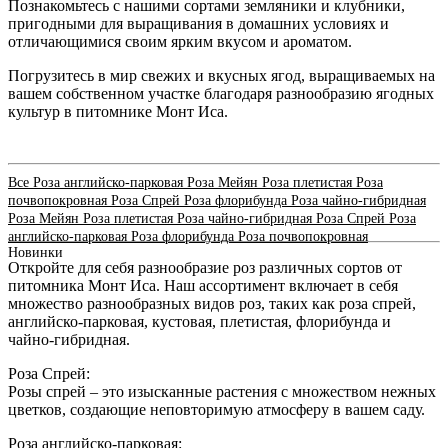
Познакомьтесь с нашими сортами земляники и клубники,
пригодными для выращивания в домашних условиях и
отличающимися своим ярким вкусом и ароматом.
Погрузитесь в мир свежих и вкусных ягод, выращиваемых на
вашем собственном участке благодаря разнообразию ягодных
культур в питомнике Монт Иса.
Все
Роза английско-парковая
Роза Мейян
Роза плетистая
Роза
почвопокровная
Роза Спрей
Роза флорибунда
Роза чайно-гибридная
Роза Мейян
Роза плетистая
Роза чайно-гибридная
Роза Спрей
Роза
английско-парковая
Роза флорибунда
Роза почвопокровная
Новинки
Откройте для себя разнообразие роз различных сортов от
питомника Монт Иса. Наш ассортимент включает в себя
множество разнообразных видов роз, таких как роза спрей,
английско-парковая, кустовая, плетистая, флорибунда и
чайно-гибридная.
Роза Спрей:
Розы спрей – это изысканные растения с множеством нежных
цветков, создающие неповторимую атмосферу в вашем саду.
Роза английско-парковая: