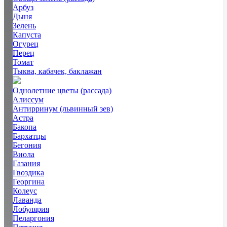
Арбуз
Дыня
Зелень
Капуста
Огурец
Перец
Томат
Тыква, кабачек, баклажан
Однолетние цветы (рассада)
Алиссум
Антирринум (львинный зев)
Астра
Бакопа
Бархатцы
Бегония
Виола
Газания
Гвоздика
Георгина
Колеус
Лаванда
Лобулярия
Пеларгония