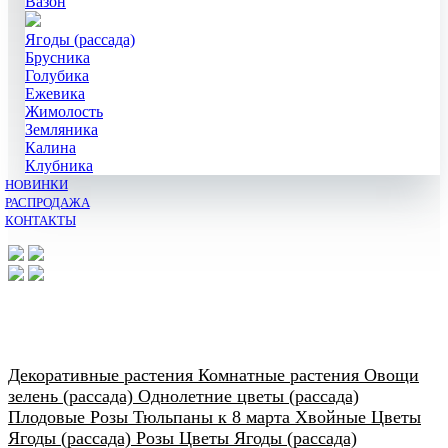
Вазон
Ягоды (рассада)
Брусника
Голубика
Ежевика
Жимолость
Земляника
Калина
Клубника
НОВИНКИ
РАСПРОДАЖА
КОНТАКТЫ
Декоративные растения
Комнатные растения
Овощи
зелень (рассада)
Однолетние цветы (рассада)
Плодовые
Розы
Тюльпаны к 8 марта
Хвойные
Цветы
Ягоды (рассада)
Розы
Цветы
Ягоды (рассада)