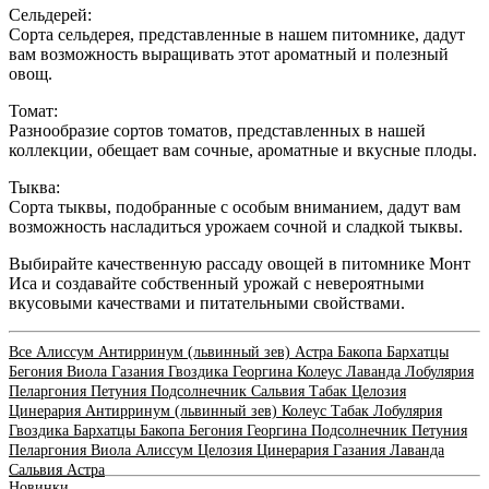
Сельдерей:
Сорта сельдерея, представленные в нашем питомнике, дадут
вам возможность выращивать этот ароматный и полезный
овощ.
Томат:
Разнообразие сортов томатов, представленных в нашей
коллекции, обещает вам сочные, ароматные и вкусные плоды.
Тыква:
Сорта тыквы, подобранные с особым вниманием, дадут вам
возможность насладиться урожаем сочной и сладкой тыквы.
Выбирайте качественную рассаду овощей в питомнике Монт
Иса и создавайте собственный урожай с невероятными
вкусовыми качествами и питательными свойствами.
Все
Алиссум
Антирринум (львинный зев)
Астра
Бакопа
Бархатцы
Бегония
Виола
Газания
Гвоздика
Георгина
Колеус
Лаванда
Лобулярия
Пеларгония
Петуния
Подсолнечник
Сальвия
Табак
Целозия
Цинерария
Антирринум (львинный зев)
Колеус
Табак
Лобулярия
Гвоздика
Бархатцы
Бакопа
Бегония
Георгина
Подсолнечник
Петуния
Пеларгония
Виола
Алиссум
Целозия
Цинерария
Газания
Лаванда
Сальвия
Астра
Новинки