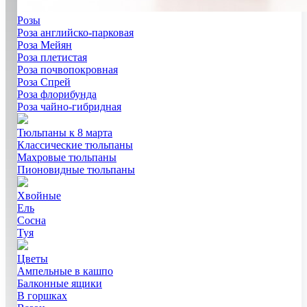
Розы
Роза английско-парковая
Роза Мейян
Роза плетистая
Роза почвопокровная
Роза Спрей
Роза флорибунда
Роза чайно-гибридная
Тюльпаны к 8 марта
Классические тюльпаны
Махровые тюльпаны
Пионовидные тюльпаны
Хвойные
Ель
Сосна
Туя
Цветы
Ампельные в кашпо
Балконные ящики
В горшках