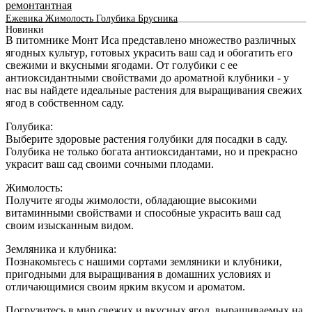
ремонтантная
Ежевика
Жимолость
Голубика
Брусника
Новинки
В питомнике Монт Иса представлено множество различных
ягодных культур, готовых украсить ваш сад и обогатить его
свежими и вкусными ягодами. От голубики с ее
антиоксидантными свойствами до ароматной клубники - у
нас вы найдете идеальные растения для выращивания свежих
ягод в собственном саду.
Голубика:
Выберите здоровые растения голубики для посадки в саду.
Голубика не только богата антиоксидантами, но и прекрасно
украсит ваш сад своими сочными плодами.
Жимолость:
Получите ягоды жимолости, обладающие высокими
витаминными свойствами и способные украсить ваш сад
своим изысканным видом.
Земляника и клубника:
Познакомьтесь с нашими сортами земляники и клубники,
пригодными для выращивания в домашних условиях и
отличающимися своим ярким вкусом и ароматом.
Погрузитесь в мир свежих и вкусных ягод, выращиваемых на