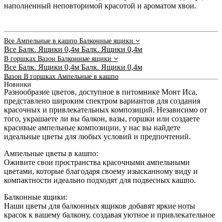
наполненный неповторимой красотой и ароматом хвои.
Все
Ампельные в кашпо
Балконные ящики
Все
Балк. Ящики 0,4м
Балк. Ящики 0,4м
В горшках
Вазон
Балконные ящики
Все
Балк. Ящики 0,4м
Балк. Ящики 0,4м
Вазон
В горшках
Ампельные в кашпо
Новинки
Разнообразие цветов, доступное в питомнике Монт Иса,
представлено широким спектром вариантов для создания
красочных и привлекательных композиций. Независимо от
того, украшаете ли вы балкон, вазы, горшки или создаете
красивые ампельные композиции, у нас вы найдете
идеальные цветы для любых условий и предпочтений.
Ампельные цветы в кашпо:
Оживите свои пространства красочными ампельными
цветами, которые благодаря своему изысканному виду и
компактности идеально подходят для подвесных кашпо.
Балконные ящики:
Наши цветы для балконных ящиков добавят яркие ноты
красок к вашему балкону, создавая уютное и привлекательное