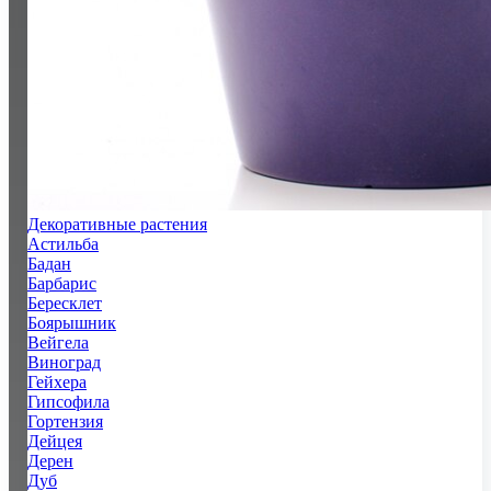
Декоративные растения
Астильба
Бадан
Барбарис
Бересклет
Боярышник
Вейгела
Виноград
Гейхера
Гипсофила
Гортензия
Дейцея
Дерен
Дуб