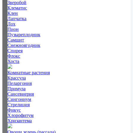
Зверобой
Клематис
Клен
Лапчатка
Лох
Пион
Пузыреплодник
Самшит
Снежноягодник
Спирея
Флокс
Хоста
Комнатные растения
Крассула
Пеларгония
Примула
Сансевиерия
Сингониум
Стрелиция
Фикус
Хлорофитум
Хризантема
Овощи зелень (рассада)