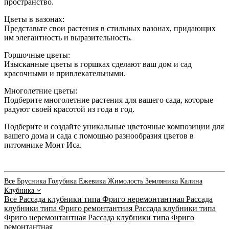
пространство.
Цветы в вазонах:
Представьте свои растения в стильных вазонах, придающих
им элегантность и выразительность.
Горшочные цветы:
Изысканные цветы в горшках сделают ваш дом и сад
красочными и привлекательными.
Многолетние цветы:
Подберите многолетние растения для вашего сада, которые
радуют своей красотой из года в год.
Подберите и создайте уникальные цветочные композиции для
вашего дома и сада с помощью разнообразия цветов в
питомнике Монт Иса.
Все
Брусника
Голубика
Ежевика
Жимолость
Земляника
Калина
Клубника
Все
Рассада клубники типа Фриго неремонтантная
Рассада
клубники типа Фриго ремонтантная
Рассада клубники типа
Фриго неремонтантная
Рассада клубники типа Фриго
ремонтантная