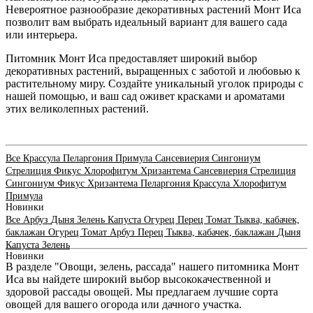
Невероятное разнообразие декоративных растений Монт Иса
позволит вам выбрать идеальный вариант для вашего сада
или интерьера.
Питомник Монт Иса предоставляет широкий выбор
декоративных растений, выращенных с заботой и любовью к
растительному миру. Создайте уникальный уголок природы с
нашей помощью, и ваш сад оживет красками и ароматами
этих великолепных растений.
Все
Крассула
Пеларгония
Примула
Сансевиерия
Сингониум
Стрелиция
Фикус
Хлорофитум
Хризантема
Сансевиерия
Стрелиция
Сингониум
Фикус
Хризантема
Пеларгония
Крассула
Хлорофитум
Примула
Новинки
Все
Арбуз
Дыня
Зелень
Капуста
Огурец
Перец
Томат
Тыква, кабачек,
баклажан
Огурец
Томат
Арбуз
Перец
Тыква, кабачек, баклажан
Дыня
Капуста
Зелень
Новинки
В разделе "Овощи, зелень, рассада" нашего питомника Монт
Иса вы найдете широкий выбор высококачественной и
здоровой рассады овощей. Мы предлагаем лучшие сорта
овощей для вашего огорода или дачного участка.