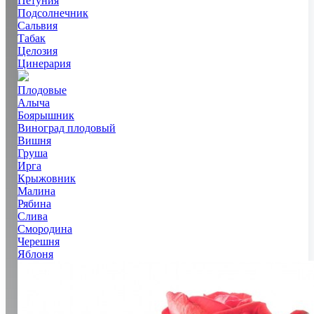
Петуния
Подсолнечник
Сальвия
Табак
Целозия
Цинерария
Плодовые
Алыча
Боярышник
Виноград плодовый
Вишня
Груша
Ирга
Крыжовник
Малина
Рябина
Слива
Смородина
Черешня
Яблоня