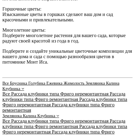
Горшочные цветы:
Изысканные цветы в горшках сделают ваш дом и сад
красочными и привлекательными.
Многолетние цветы:
Подберите многолетние растения для вашего сада, которые
радуют своей красотой из года в год.
Подберите и создайте уникальные цветочные композиции для
вашего дома и сада с помощью разнообразия цветов в
питомнике Монт Иса.
Все
Брусника
Голубика
Ежевика
Жимолость
Земляника
Калина
Клубника
Все
Рассада клубники типа Фриго неремонтантная
Рассада
клубники типа Фриго ремонтантная
Рассада клубники типа
Фриго неремонтантная
Рассада клубники типа Фриго
ремонтантная
Земляника
Калина
Клубника
Все
Рассада клубники типа Фриго неремонтантная
Рассада
клубники типа Фриго ремонтантная
Рассада клубники типа
Фриго неремонтантная
Рассада клубники типа Фриго