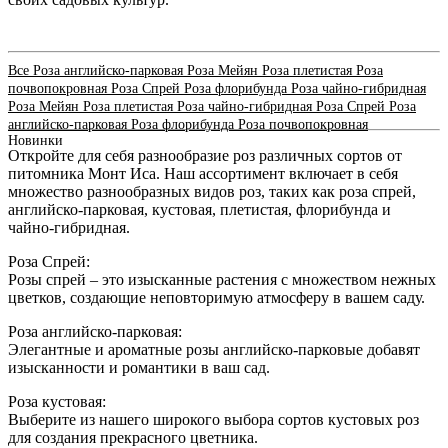
Все
Роза английско-парковая
Роза Мейян
Роза плетистая
Роза
почвопокровная
Роза Спрей
Роза флорибунда
Роза чайно-гибридная
Роза Мейян
Роза плетистая
Роза чайно-гибридная
Роза Спрей
Роза
английско-парковая
Роза флорибунда
Роза почвопокровная
Новинки
Откройте для себя разнообразие роз различных сортов от
питомника Монт Иса. Наш ассортимент включает в себя
множество разнообразных видов роз, таких как роза спрей,
английско-парковая, кустовая, плетистая, флорибунда и
чайно-гибридная.
Роза Спрей:
Розы спрей – это изысканные растения с множеством нежных
цветков, создающие неповторимую атмосферу в вашем саду.
Роза английско-парковая:
Элегантные и ароматные розы английско-парковые добавят
изысканности и романтики в ваш сад.
Роза кустовая:
Выберите из нашего широкого выбора сортов кустовых роз
для создания прекрасного цветника.