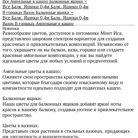
Все
Ампельные в кашпо
Балконные ящики
Все
Балк. Ящики 0,4м
Балк. Ящики 0,4м
В горшках
Вазон
Балконные ящики
Все
Балк. Ящики 0,4м
Балк. Ящики 0,4м
Вазон
В горшках
Ампельные в кашпо
Новинки
Разнообразие цветов, доступное в питомнике Монт Иса,
представлено широким спектром вариантов для создания
красочных и привлекательных композиций. Независимо от
того, украшаете ли вы балкон, вазы, горшки или создаете
красивые ампельные композиции, у нас вы найдете
идеальные цветы для любых условий и предпочтений.
Ампельные цветы в кашпо:
Оживите свои пространства красочными ампельными
цветами, которые благодаря своему изысканному виду и
компактности идеально подходят для подвесных кашпо.
Балконные ящики:
Наши цветы для балконных ящиков добавят яркие ноты
красок к вашему балкону, создавая уютное и привлекательное
пространство.
Цветы в вазонах:
Представьте свои растения в стильных вазонах, придающих
им элегантность и выразительность.