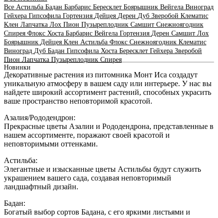
Все
Астильба
Бадан
Барбарис
Бересклет
Боярышник
Вейгела
Виноград
Гейхера
Гипсофила
Гортензия
Дейцея
Дерен
Дуб
Зверобой
Клематис
Клен
Лапчатка
Лох
Пион
Пузыреплодник
Самшит
Снежноягодник
Спирея
Флокс
Хоста
Барбарис
Вейгела
Гортензия
Дерен
Самшит
Лох
Боярышник
Дейцея
Клен
Астильба
Флокс
Снежноягодник
Клематис
Виноград
Дуб
Бадан
Гипсофила
Хоста
Бересклет
Гейхера
Зверобой
Пион
Лапчатка
Пузыреплодник
Спирея
Новинки
Декоративные растения из питомника Монт Иса создадут
уникальную атмосферу в вашем саду или интерьере. У нас вы
найдете широкий ассортимент растений, способных украсить
ваше пространство неповторимой красотой.
Азалия/Рододендрон:
Прекрасные цветы Азалии и Рододендрона, представленные в
нашем ассортименте, поражают своей красотой и
неповторимыми оттенками.
Астильба:
Элегантные и изысканные цветы Астильбы будут служить
украшением вашего сада, создавая неповторимый
ландшафтный дизайн.
Бадан:
Богатый выбор сортов Бадана, с его яркими листьями и