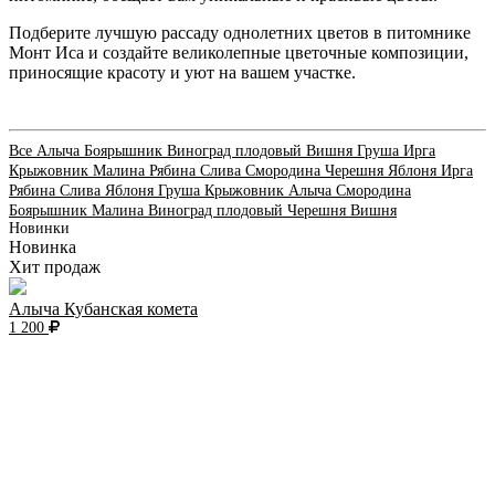
Подберите лучшую рассаду однолетних цветов в питомнике
Монт Иса и создайте великолепные цветочные композиции,
приносящие красоту и уют на вашем участке.
Все
Алыча
Боярышник
Виноград плодовый
Вишня
Груша
Ирга
Крыжовник
Малина
Рябина
Слива
Смородина
Черешня
Яблоня
Ирга
Рябина
Слива
Яблоня
Груша
Крыжовник
Алыча
Смородина
Боярышник
Малина
Виноград плодовый
Черешня
Вишня
Новинки
Новинка
Хит продаж
Алыча Кубанская комета
1 200