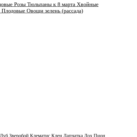
довые
Розы
Тюльпаны к 8 марта
Хвойные
а
Плодовые
Овощи зелень (рассада)
Дуб
Зверобой
Клематис
Клен
Лапчатка
Лох
Пион