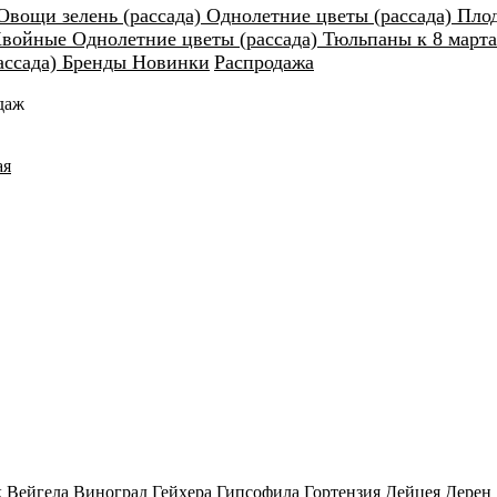
Овощи зелень (рассада)
Однолетние цветы (рассада)
Пло
войные
Однолетние цветы (рассада)
Тюльпаны к 8 март
ассада)
Бренды
Новинки
Распродажа
даж
ая
к
Вейгела
Виноград
Гейхера
Гипсофила
Гортензия
Дейцея
Дерен