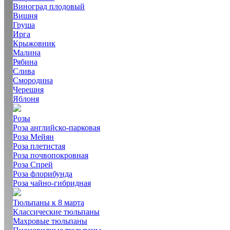
Виноград плодовый
Вишня
Груша
Ирга
Крыжовник
Малина
Рябина
Слива
Смородина
Черешня
Яблоня
Розы
Роза английско-парковая
Роза Мейян
Роза плетистая
Роза почвопокровная
Роза Спрей
Роза флорибунда
Роза чайно-гибридная
Тюльпаны к 8 марта
Классические тюльпаны
Махровые тюльпаны