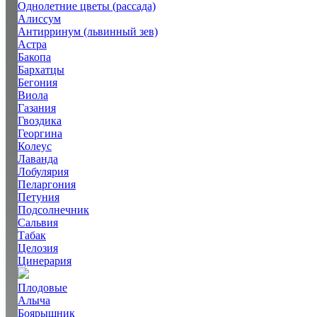
Однолетние цветы (рассада)
Алиссум
Антирринум (львинный зев)
Астра
Бакопа
Бархатцы
Бегония
Виола
Газания
Гвоздика
Георгина
Колеус
Лаванда
Лобулярия
Пеларгония
Петуния
Подсолнечник
Сальвия
Табак
Целозия
Цинерария
Плодовые
Алыча
Боярышник