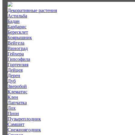
Декоративные растения
Астильба
Бадан
Барбарис
Бересклет
Боярышник
Вейгела
Виноград
Гейхера
Гипсофила
Гортензия
Дейцея
Дерен
Дуб
Зверобой
Клематис
Клен
Лапчатка
Лох
Пион
Пузыреплодник
Самшит
Снежноягодник