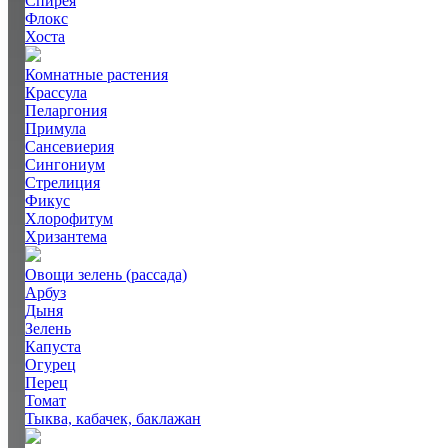
Спирея
Флокс
Хоста
Комнатные растения
Крассула
Пеларгония
Примула
Сансевиерия
Сингониум
Стрелиция
Фикус
Хлорофитум
Хризантема
Овощи зелень (рассада)
Арбуз
Дыня
Зелень
Капуста
Огурец
Перец
Томат
Тыква, кабачек, баклажан