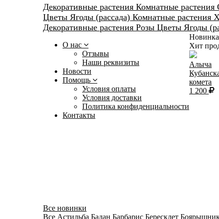
Декоративные растения
Комнатные растения
Цветы
Ягоды (рассада)
Комнатные растения
Х
Декоративные растения
Розы
Цветы
Ягоды (р
Новинка
О нас
Хит про
Отзывы
Наши реквизиты
Алыча
Новости
Кубанск
Помощь
комета
Условия оплаты
1 200
Условия доставки
Политика конфиденциальности
Контакты
Все новинки
Все
Астильба
Бадан
Барбарис
Бересклет
Боярышни