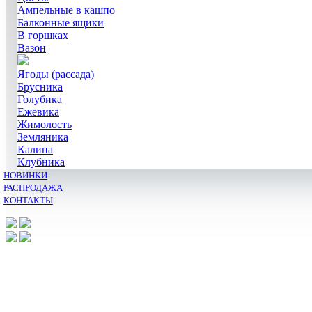
Ампельные в кашпо
Балконные ящики
В горшках
Вазон
Ягоды (рассада)
Брусника
Голубика
Ежевика
Жимолость
Земляника
Калина
Клубника
НОВИНКИ
РАСПРОДАЖА
КОНТАКТЫ