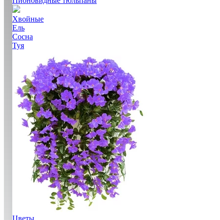
Пионовидные тюльпаны
Хвойные
Ель
Сосна
Туя
Цветы