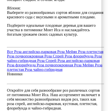
Яблоня:
Выберите из разнообразных сортов яблони для создания
красивого сада с вкусными и ароматными плодами.
Подберите идеальные плодовые деревья для вашего
участка в питомнике Монт Иса и наслаждайтесь
богатым урожаем своих садовых культур.
Все
Роза английско-парковая
Роза Мейян
Роза плетистая
Роза почвопокровная
Роза Спрей
Роза флорибунда
Роза
чайно-гибридная
Роза Спрей
Роза английско-парковая
Роза флорибунда
Роза почвопокровная
Роза Мейян
Роза
плетистая
Роза чайно-гибридная
Новинки
Откройте для себя разнообразие роз различных сортов
от питомника Монт Иса. Наш ассортимент включает в
себя множество разнообразных видов роз, таких как
роза спрей, английско-парковая, кустовая, плетистая,
флорибунда и чайно-гибридная.