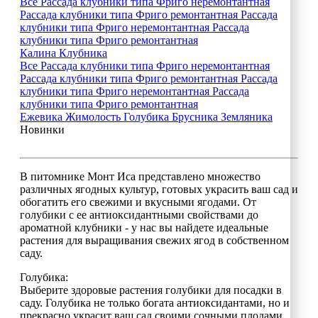
Все
Рассада клубники типа Фриго неремонтантная
Рассада клубники типа Фриго ремонтантная
Рассада
клубники типа Фриго неремонтантная
Рассада
клубники типа Фриго ремонтантная
Калина
Клубника
Все
Рассада клубники типа Фриго неремонтантная
Рассада клубники типа Фриго ремонтантная
Рассада
клубники типа Фриго неремонтантная
Рассада
клубники типа Фриго ремонтантная
Ежевика
Жимолость
Голубика
Брусника
Земляника
Новинки
В питомнике Монт Иса представлено множество
различных ягодных культур, готовых украсить ваш сад и
обогатить его свежими и вкусными ягодами. От
голубики с ее антиоксидантными свойствами до
ароматной клубники - у нас вы найдете идеальные
растения для выращивания свежих ягод в собственном
саду.
Голубика:
Выберите здоровые растения голубики для посадки в
саду. Голубика не только богата антиоксидантами, но и
прекрасно украсит ваш сад своими сочными плодами.