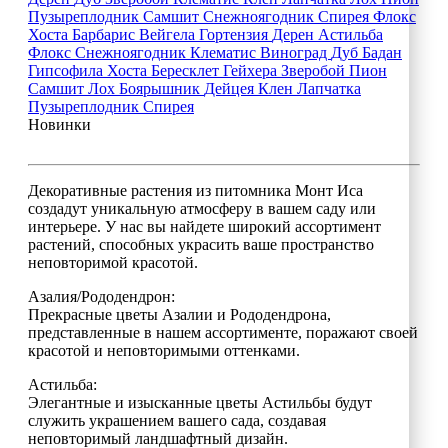
Пузыреплодник
Самшит
Снежноягодник
Спирея
Флокс
Хоста
Барбарис
Вейгела
Гортензия
Дерен
Астильба
Флокс
Снежноягодник
Клематис
Виноград
Дуб
Бадан
Гипсофила
Хоста
Бересклет
Гейхера
Зверобой
Пион
Самшит
Лох
Боярышник
Дейцея
Клен
Лапчатка
Пузыреплодник
Спирея
Новинки
Декоративные растения из питомника Монт Иса
создадут уникальную атмосферу в вашем саду или
интерьере. У нас вы найдете широкий ассортимент
растений, способных украсить ваше пространство
неповторимой красотой.
Азалия/Рододендрон:
Прекрасные цветы Азалии и Рододендрона,
представленные в нашем ассортименте, поражают своей
красотой и неповторимыми оттенками.
Астильба:
Элегантные и изысканные цветы Астильбы будут
служить украшением вашего сада, создавая
неповторимый ландшафтный дизайн.