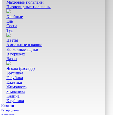
Махровые тюльпаны
Пионовидные тюльпаны
Хвойные
Ель
Сосна
Туя
Цветы
Ампельные в кашпо
Балконные ящики
В горшках
Вазон
Ягоды (рассада)
Брусника
Голубика
Ежевика
Жимолость
Земляника
Калина
Клубника
Новинки
Распродажа
Контакты