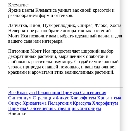
Клематис:
Яркие цветы Клематиса удивят вас своей красотой и
разнообразием форм и оттенков.
Лапчатка, Пион, Пузыреплодник, Спирея, Флокс, Хоста:
Невероятное разнообразие декоративных растений
Монт Иса позволит вам выбрать идеальный вариант для
вашего сада или интерьера.
Питомник Монт Иса предоставляет широкий выбор
декоративных растений, выращенных с заботой и
любовью к растительному миру. Создайте уникальный
уголок природы с нашей помощью, и ваш сад оживет
красками и ароматами этих великолепных растений.
Все
Крассула
Пеларгония
Примула
Сансевиерия
Сингониум
Стрелиция
Фикус
Хлорофитум
Хризантема
Фикус
Хризантема
Пеларгония
Крассула
Хлорофитум
Примула
Сансевиерия
Стрелиция
Сингониум
Новинки