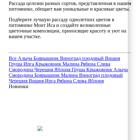
Рассада целозии разных сортов, представленная в нашем
питомнике, обещает вам уникальные и красивые цветы.
Подберите лучшую рассаду однолетних цветов в
питомнике Монт Иса и создайте великолепные
цветочные композиции, приносящие красоту и уют на
вашем участке.
Все
Алыча
Боярышник
Виноград плодовый
Вишня
Груша
Ирга
Крыжовник
Малина
Рябина
Слива
Смородина
Черешня
Яблоня
Груша
Крыжовник
Алыча
Смородина
Боярышник
Малина
Виноград плодовый
Черешня
Вишня
Ирга
Рябина
Слива
Яблоня
Новинки