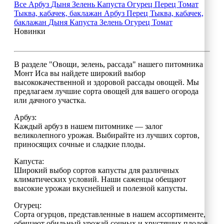
Все
Арбуз
Дыня
Зелень
Капуста
Огурец
Перец
Томат
Тыква, кабачек, баклажан
Арбуз
Перец
Тыква, кабачек,
баклажан
Дыня
Капуста
Зелень
Огурец
Томат
Новинки
В разделе "Овощи, зелень, рассада" нашего питомника
Монт Иса вы найдете широкий выбор
высококачественной и здоровой рассады овощей. Мы
предлагаем лучшие сорта овощей для вашего огорода
или дачного участка.
Арбуз:
Каждый арбуз в нашем питомнике — залог
великолепного урожая. Выбирайте из лучших сортов,
приносящих сочные и сладкие плоды.
Капуста:
Широкий выбор сортов капусты для различных
климатических условий. Наши саженцы обещают
высокие урожаи вкуснейшей и полезной капусты.
Огурец:
Сорта огурцов, представленные в нашем ассортименте,
обещают обильный урожай сочных и хрустящих плодов