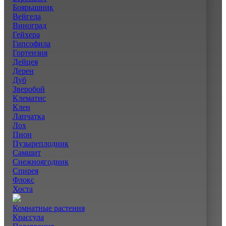
Боярышник
Вейгела
Виноград
Гейхера
Гипсофила
Гортензия
Дейцея
Дерен
Дуб
Зверобой
Клематис
Клен
Лапчатка
Лох
Пион
Пузыреплодник
Самшит
Снежноягодник
Спирея
Флокс
Хоста
Комнатные растения
Крассула