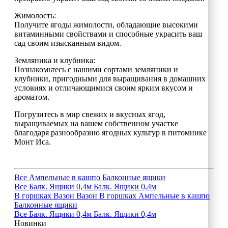
Жимолость:
Получите ягоды жимолости, обладающие высокими
витаминными свойствами и способные украсить ваш
сад своим изысканным видом.
Земляника и клубника:
Познакомьтесь с нашими сортами земляники и
клубники, пригодными для выращивания в домашних
условиях и отличающимися своим ярким вкусом и
ароматом.
Погрузитесь в мир свежих и вкусных ягод,
выращиваемых на вашем собственном участке
благодаря разнообразию ягодных культур в питомнике
Монт Иса.
Все
Ампельные в кашпо
Балконные ящики
Все
Балк. Ящики 0,4м
Балк. Ящики 0,4м
В горшках
Вазон
Вазон
В горшках
Ампельные в кашпо
Балконные ящики
Все
Балк. Ящики 0,4м
Балк. Ящики 0,4м
Новинки