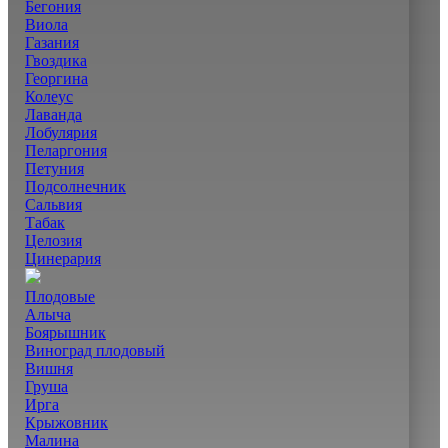
Бегония
Виола
Газания
Гвоздика
Георгина
Колеус
Лаванда
Лобулярия
Пеларгония
Петуния
Подсолнечник
Сальвия
Табак
Целозия
Цинерария
Плодовые
Алыча
Боярышник
Виноград плодовый
Вишня
Груша
Ирга
Крыжовник
Малина