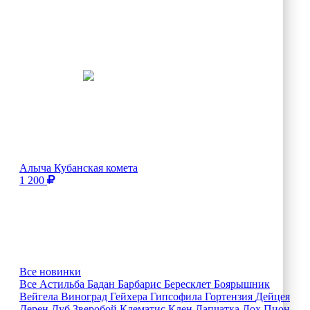
Алыча Кубанская комета
1 200
Все новинки
Все
Астильба
Бадан
Барбарис
Бересклет
Боярышник
Вейгела
Виноград
Гейхера
Гипсофила
Гортензия
Дейцея
Дерен
Дуб
Зверобой
Клематис
Клен
Лапчатка
Лох
Пион