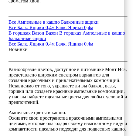
ароматом хвои.
Все
Ампельные в кашпо
Балконные ящики
Все
Балк. Ящики 0,4м
Балк. Ящики 0,4м
В горшках
Вазон
Вазон
В горшках
Ампельные в кашпо
Балконные ящики
Все
Балк. Ящики 0,4м
Балк. Ящики 0,4м
Новинки
Разнообразие цветов, доступное в питомнике Монт Иса,
представлено широким спектром вариантов для
создания красочных и привлекательных композиций.
Независимо от того, украшаете ли вы балкон, вазы,
горшки или создаете красивые ампельные композиции,
у нас вы найдете идеальные цветы для любых условий и
предпочтений.
Ампельные цветы в кашпо:
Оживите свои пространства красочными ампельными
цветами, которые благодаря своему изысканному виду и
компактности идеально подходят для подвесных кашпо.