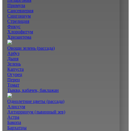
Пеларгония
Примула
Сансевиерия
Сингониум
Стрелиция
Фикус
Хлорофитум
Хризантема
Овощи зелень (рассада)
Арбуз
Дыня
Зелень
Капуста
Огурец
Перец
Томат
Тыква, кабачек, баклажан
Однолетние цветы (рассада)
Алиссум
Антирринум (львинный зев)
Астра
Бакопа
Бархатцы