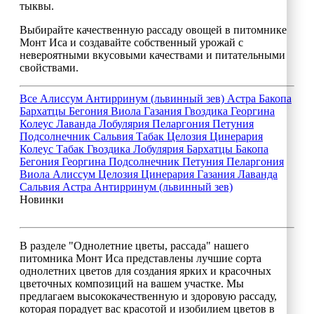
тыквы.
Выбирайте качественную рассаду овощей в питомнике
Монт Иса и создавайте собственный урожай с
невероятными вкусовыми качествами и питательными
свойствами.
Все
Алиссум
Антирринум (львинный зев)
Астра
Бакопа
Бархатцы
Бегония
Виола
Газания
Гвоздика
Георгина
Колеус
Лаванда
Лобулярия
Пеларгония
Петуния
Подсолнечник
Сальвия
Табак
Целозия
Цинерария
Колеус
Табак
Гвоздика
Лобулярия
Бархатцы
Бакопа
Бегония
Георгина
Подсолнечник
Петуния
Пеларгония
Виола
Алиссум
Целозия
Цинерария
Газания
Лаванда
Сальвия
Астра
Антирринум (львинный зев)
Новинки
В разделе "Однолетние цветы, рассада" нашего
питомника Монт Иса представлены лучшие сорта
однолетних цветов для создания ярких и красочных
цветочных композиций на вашем участке. Мы
предлагаем высококачественную и здоровую рассаду,
которая порадует вас красотой и изобилием цветов в