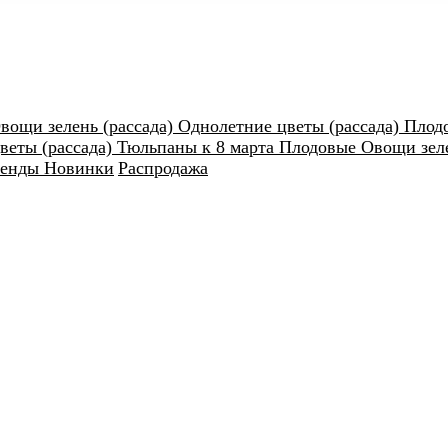
вощи зелень (рассада)
Однолетние цветы (рассада)
Плод
веты (рассада)
Тюльпаны к 8 марта
Плодовые
Овощи зеле
ренды
Новинки
Распродажа