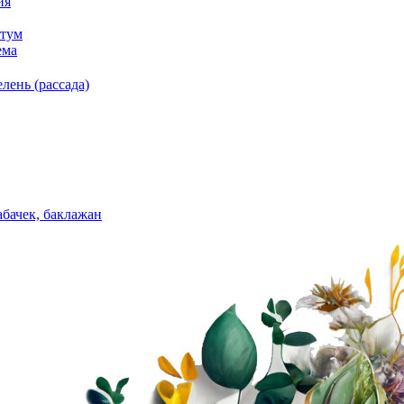
ия
тум
ема
лень (рассада)
абачек, баклажан