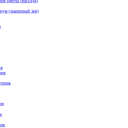
ие цветы (рассада)
нум (львинный зев)
ы
ия
ния
ечник
ия
е
ик